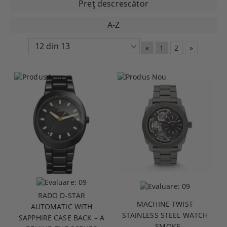
Preţ descrescător
A-Z
«
1
2
»
RADO D-STAR
MACHINE TWIST
AUTOMATIC WITH
STAINLESS STEEL WATCH
SAPPHIRE CASE BACK – A
– SMOKE