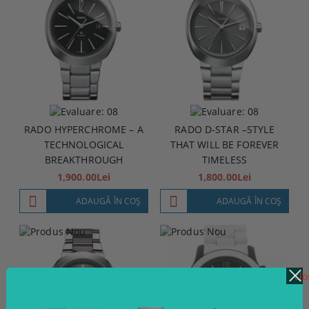
RADO HYPERCHROME – A
RADO D-STAR –STYLE
TECHNOLOGICAL
THAT WILL BE FOREVER
BREAKTHROUGH
TIMELESS
1,900.00Lei
1,800.00Lei
ADAUGĂ ÎN COŞ
ADAUGĂ ÎN COŞ
clo