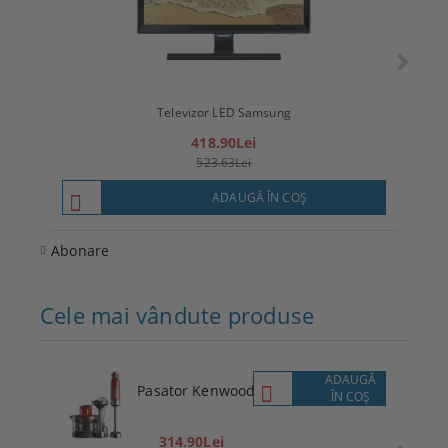
Televizor LED Samsung
T
418.90Lei
523.63Lei
ADAUGĂ ÎN COŞ
Abonare
Cele mai vândute produse
ADAUGĂ
Pasator Kenwood
ÎN COŞ
314.90Lei