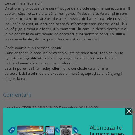
Ce conține ambalajul?
Dacă oferiți produse care sunt însoțite de articole suplimentare, cum ar fi
cabluri, căști, etc., nu uita să le menționezi în descriere. Valabil și în sens
contrar - în cazul în care produsul are nevoie de baterii, dar ele nu sunt
incluse în pachet, nu ascunde această informație consumatorilor tăi. Nu
vei câștiga simpatia clientului în momentul în care, la deschiderea cutiei
,el va constata ca are nevoie de accesorii suplimentare pentru a utiliza
noua sa achiziție, dar nu poate face acest lucru imediat.
Vinde avantaje, nu termeni tehnici
Când descrierile produselor conțin o listă de specificații tehnice, nu te
aștepta ca toți utilizatorii să le înțeleagă. Explicați termenii folosiți,
indicând avantajele lor asupra produsului.
Este important să formulați clienților o concluzie cu privire la
caracteristicile tehnice ale produsului, nu să așteptați ca ei să ajungă
singuri la ea.
Comentarii
de către
GDPR 22-05-2018
,
09 Decembrie 2014 10:23
clo
Ama neden saatlerce forumlarda böyle bir bilgi arayalım. Mağazada o
ürünü satın alan müşterilerin yorumlarına bakmak yeterlidir.
Abonează-te
de către
GDPR 22-05-2018
,
20 Noiembrie 2014 22:44
la newsletter-
Puan verme özelliği sayesinde müşterilerinize ürünleri değerlendirme