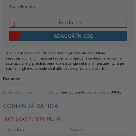
Avem
45
în stoc
Îmi doresc
Aici puteți scrie o scurtă descriere a produsului și sublinia
caracteristicile lui importante. Vă recomandăm ca descrierea să fie
scurtă, clară și precisă, pentru a evidenția cel mai important lucru pe
care clienții dvs. trebuie să îl afle despre produsul descris.
Evaluare:
Producător:
Fossil
Cod:
Limited Edition Compass_Three Hand Watch
Greutate:
0.000
Kg
COMANDĂ RAPIDĂ
JUST 2 CÂMPURI TO FILL IN