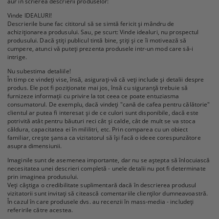
aur în scrierea descrierii produselor:
Vinde IDEALURI!
Descrierile bune fac cititorul să se simtă fericit și mândru de
achiziționarea produsului. Sau, pe scurt: Vinde idealuri, nu prospectul
produsului. Dacă știți publicul tintă bine, știți și ce îi motivează să
cumpere, atunci vă puteți prezenta produsele intr-un mod care să-i
intrige.
Nu subestima detaliile!
În timp ce vindeți vise, însă, asigurați-vă că veți include și detalii despre
produs. Ele pot fi poziționate mai jos, însă cu siguranță trebuie să
furnizeze informații cu privire la tot ceea ce poate entuziasma
consumatorul. De exemplu, dacă vindeți "cană de cafea pentru călătorie"
clientul ar putea fi interesat și de ce culori sunt disponibile, dacă este
potrivită atât pentru băuturi reci cât și calde, cât de mult se va stoca
căldura, capacitatea ei în mililitri, etc. Prin comparea cu un obiect
familiar, crește șansa ca vizitatorul să își facă o ideee corespunzătore
asupra dimensiunii.
Imaginile sunt de asemenea importante, dar nu se aștepta să înlocuiască
necesitatea unei descrieri completă - unele detalii nu pot fi determinate
prin imaginea produsului.
Veți câștiga o credibilitate suplimentară dacă în descrierea produsul
vizitatorii sunt invitați să citească comentariile clienților dumneavoastră.
În cazul în care produsele dvs. au recenzii în mass-media - includeți
referirile către acestea.