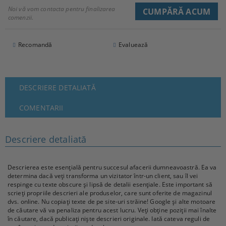
Noi vă vom contacta pentru finalizarea
comenzii.
Recomandă
Evaluează
DESCRIERE DETALIATĂ
COMENTARII
Descriere detaliată
Descrierea este esențială pentru succesul afacerii dumneavoastră. Ea va
determina dacă veți transforma un vizitator într-un client, sau îl vei
respinge cu texte obscure și lipsă de detalii esențiale. Este important să
scrieți propriile descrieri ale produselor, care sunt oferite de magazinul
dvs. online. Nu copiați texte de pe site-uri străine! Google și alte motoare
de căutare vă va penaliza pentru acest lucru. Veți obține poziții mai înalte
în căutare, dacă publicați niște descrieri originale. Iată cateva reguli de