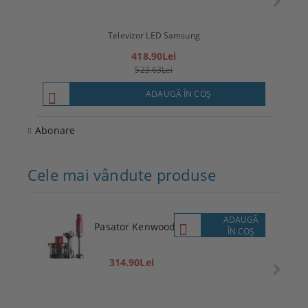
Televizor LED Samsung
T
418.90Lei
523.63Lei
ADAUGĂ ÎN COŞ
Abonare
Cele mai vândute produse
ADAUGĂ
Pasator Kenwood
ÎN COŞ
314.90Lei