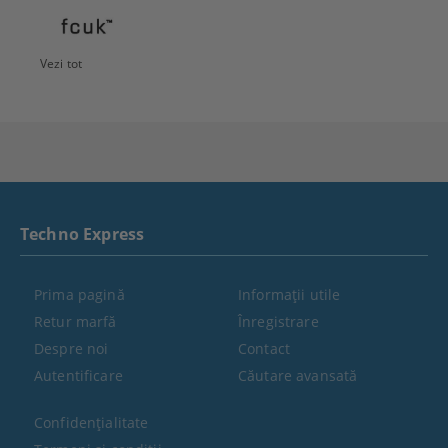
Vezi tot
Techno Express
Prima pagină
Informaţii utile
Retur marfă
Înregistrare
Despre noi
Contact
Autentificare
Căutare avansată
Confidenţialitate