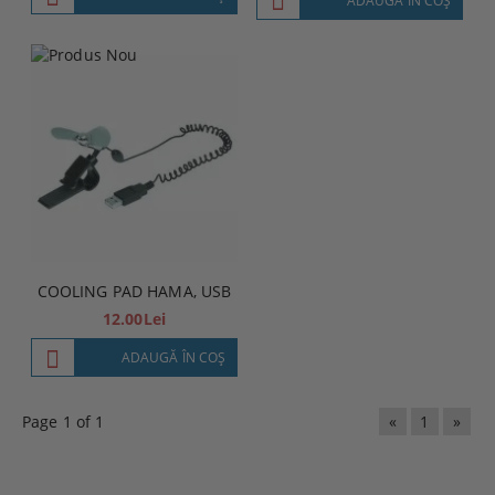
ADAUGĂ ÎN COŞ
COOLING PAD HAMA, USB
12.00Lei
ADAUGĂ ÎN COŞ
Page 1 of 1
«
1
»