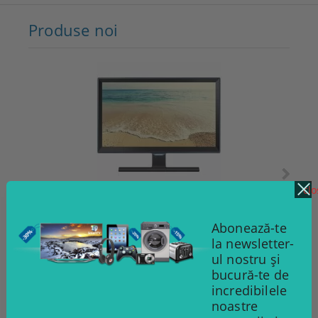
Produse noi
clo
Televizor LED Samsung
T
Abonează-te
420.20Lei
la newsletter-
525.25Lei
ul nostru și
ADAUGĂ ÎN COŞ
bucură-te de
incredibilele
noastre
Abonare