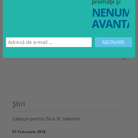
promoții și
NENUMĂ
Cele mai vândute produse
AVANTAJ
ADAUGĂ
Pasator Kenwood
ÎN COŞ
314.90Lei
Ştiri
Cadouri pentru Ziua Sf. Valentin
01 Februarie 2018