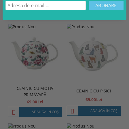
78.00Lei
ADAUGĂ ÎN COŞ
CEAINIC CU MOTIV
CEAINIC CU PISICI
PRIMĂVARĂ
69.00Lei
69.00Lei
ADAUGĂ ÎN COŞ
ADAUGĂ ÎN COŞ