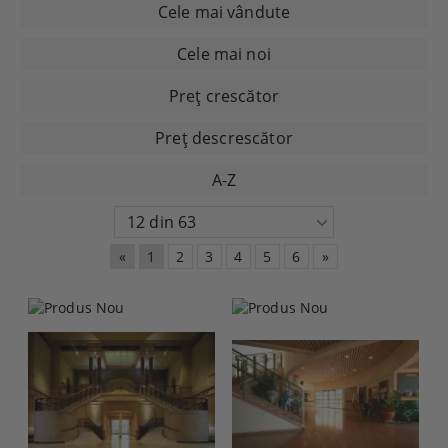
Cele mai vândute
Cele mai noi
Preţ crescător
Preţ descrescător
A-Z
«
1
2
3
4
5
6
»