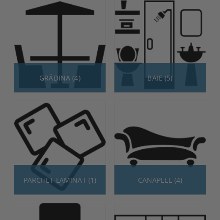
GRĂDINA (4)
BAIE (5)
PARCHET LAMINAT (1)
CANAPELE (4)