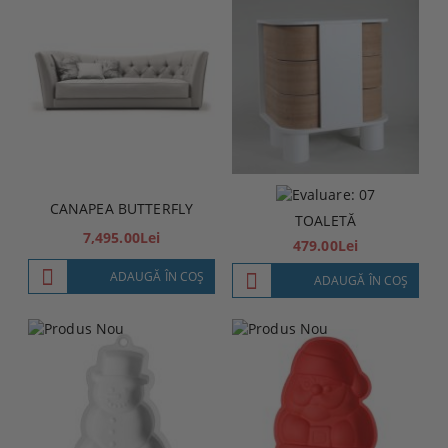
CANAPEA BUTTERFLY
TOALETĂ
7,495.00Lei
479.00Lei
ADAUGĂ ÎN COŞ
ADAUGĂ ÎN COŞ