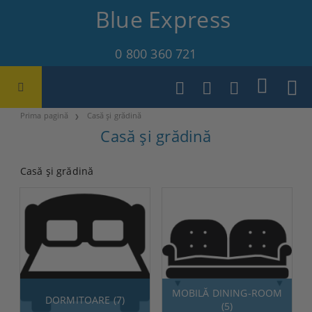
Blue Express
0 800 360 721
Prima pagină
Casă și grădină
Casă și grădină
Casă și grădină
MOBILĂ DINING-ROOM
DORMITOARE (7)
(5)