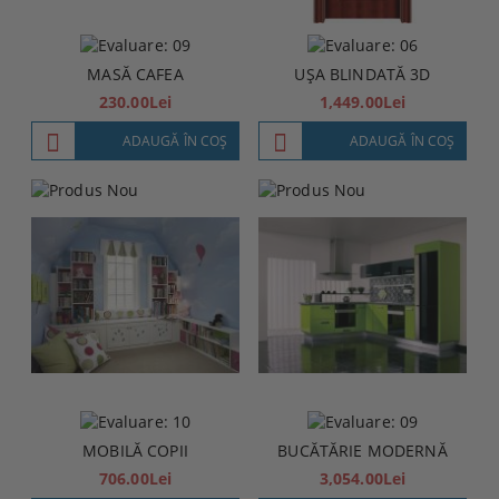
MASĂ CAFEA
UȘA BLINDATĂ 3D
230.00Lei
1,449.00Lei
ADAUGĂ ÎN COŞ
ADAUGĂ ÎN COŞ
MOBILĂ COPII
BUCĂTĂRIE MODERNĂ
706.00Lei
3,054.00Lei