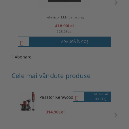
Televizor LED Samsung
T
418.90Lei
523.63Lei
ADAUGĂ ÎN COŞ
Abonare
Cele mai vândute produse
ADAUGĂ
Pasator Kenwood
ÎN COŞ
314.90Lei