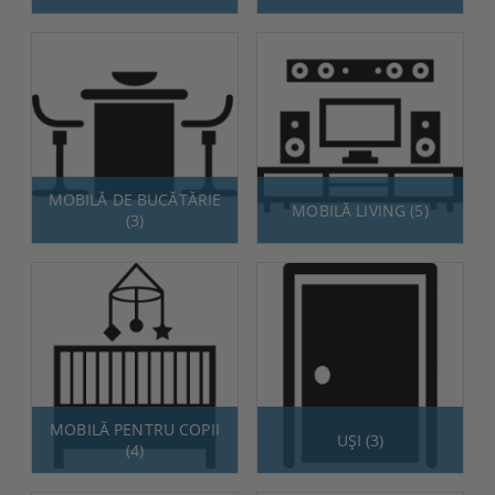
MOBILĂ DE BUCĂTĂRIE
MOBILĂ LIVING (5)
(3)
MOBILĂ PENTRU COPII
UȘI (3)
(4)