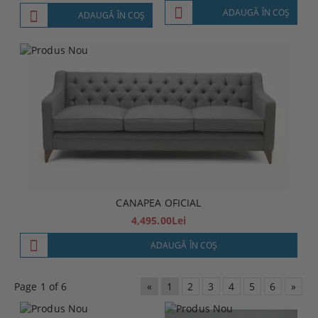
ADAUGĂ ÎN COŞ
ADAUGĂ ÎN COŞ
CANAPEA OFICIAL
4,495.00Lei
ADAUGĂ ÎN COŞ
Page 1 of 6
«
1
2
3
4
5
6
»