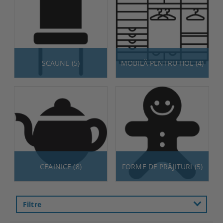
SCAUNE (5)
MOBILĂ PENTRU HOL (4)
CEAINICE (8)
FORME DE PRĂJITURI (5)
Filtre