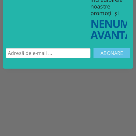
noastre
promoții și
NENUMĂ
AVANTAJ