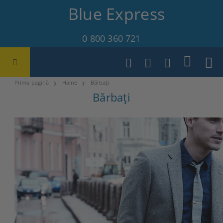
Blue Express
0 800 360 721
Prima pagină
Haine
Bărbați
Bărbați