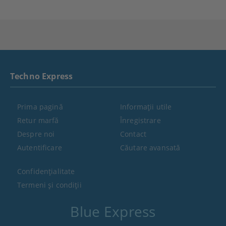
Techno Express
Prima pagină
Informaţii utile
Retur marfă
Înregistrare
Despre noi
Contact
Autentificare
Căutare avansată
Confidenţialitate
Termeni şi condiţii
Blue Express