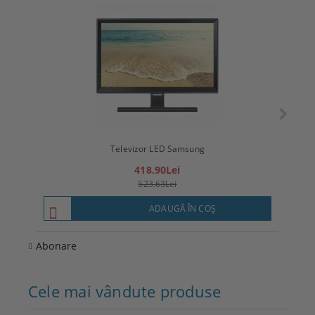
Televizor LED Samsung
T
418.90Lei
523.63Lei
ADAUGĂ ÎN COŞ
Abonare
Cele mai vândute produse