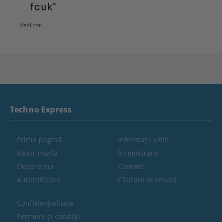
Vezi tot
Techno Express
Prima pagină
Informaţii utile
Retur marfă
Înregistrare
Despre noi
Contact
Autentificare
Căutare avansată
Confidenţialitate
Termeni şi condiţii