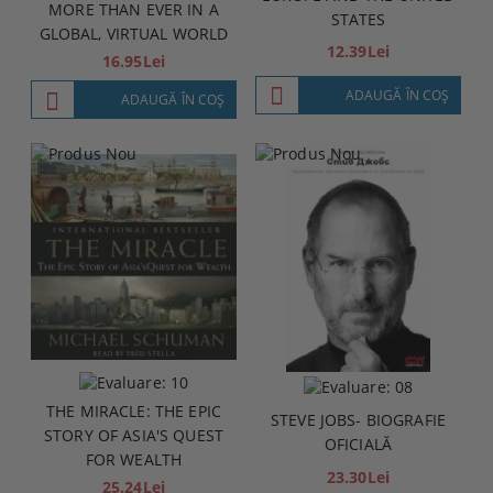
MORE THAN EVER IN A
STATES
GLOBAL, VIRTUAL WORLD
12.39Lei
16.95Lei
ADAUGĂ ÎN COŞ
ADAUGĂ ÎN COŞ
THE MIRACLE: THE EPIC
STEVE JOBS- BIOGRAFIE
STORY OF ASIA'S QUEST
OFICIALĂ
FOR WEALTH
23.30Lei
25.24Lei