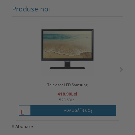
Produse noi
Televizor LED Samsung
T
418.90Lei
523.63Lei
ADAUGĂ ÎN COŞ
Abonare