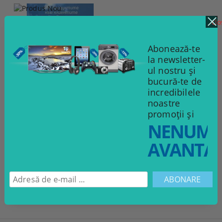
clo
Abonează-te
la newsletter-
ul nostru și
bucură-te de
incredibilele
noastre
promoții și
MARKETING 3.0
NENUMĂ
12.00Lei
AVANTAJ
ADAUGĂ ÎN COŞ
Page 1 of 1
«
1
»