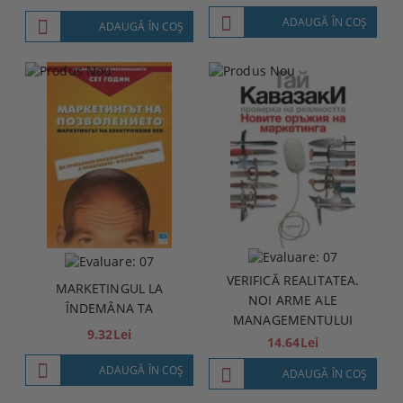
ADAUGĂ ÎN COŞ
ADAUGĂ ÎN COŞ
VERIFICĂ REALITATEA.
MARKETINGUL LA
NOI ARME ALE
ÎNDEMÂNA TA
MANAGEMENTULUI
9.32Lei
14.64Lei
ADAUGĂ ÎN COŞ
ADAUGĂ ÎN COŞ