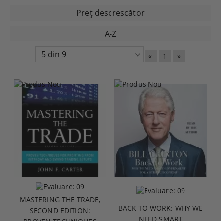
Preţ descrescător
A-Z
«
1
»
MASTERING THE TRADE,
BACK TO WORK: WHY WE
SECOND EDITION:
NEED SMART