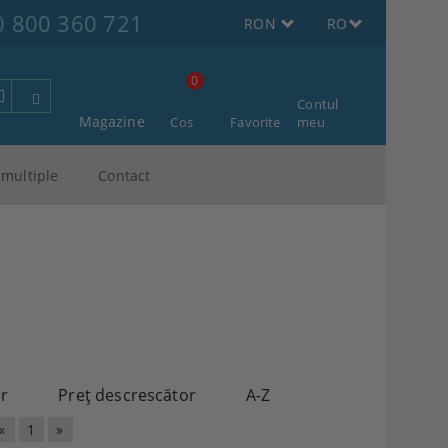
0 800 360 721
RON
RO
0
Contul
Magazine
Cos
Favorite
meu
multiple
Contact
or
Preţ descrescător
A-Z
«
1
»