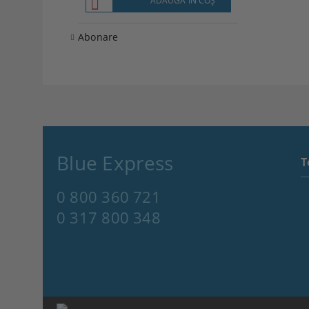
ADAUGĂ ÎN COŞ
Abonare
Blue Express
T
0 800 360 721
0 317 800 348