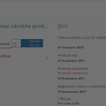
Cele mai vândute produse
Ştiri
Cadouri pentru Ziua Sf. Valen
ADAUGĂ
VEZI
asator
Lenovo
ÎN COŞ
DETALII
01 Februarie 2018
enwood
P1M
359.10Lei
Produse noi
4.90Lei
399.00Lei
21 Octombrie 2017
Promoţii sezoniere
Promoţii sezoniere
10 Octombrie 2017
 Sony 32R400CB, 32"
Magazinul nostru s-a deschis
0 см), HD
MacBook Air 13
19 Septembrie 2017
6.80Lei
2,769.99Lei
RSS știri
21.00Lei
Vezi toate știrile