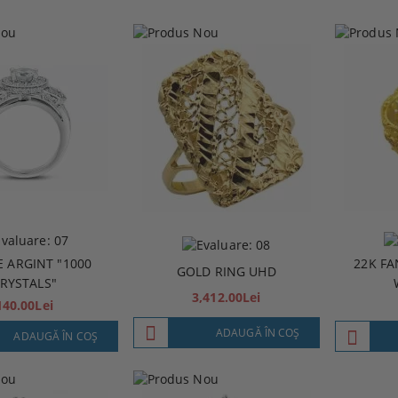
E ARGINT "1000
22K FA
GOLD RING UHD
RYSTALS"
3,412.00Lei
140.00Lei
ADAUGĂ ÎN COŞ
ADAUGĂ ÎN COŞ