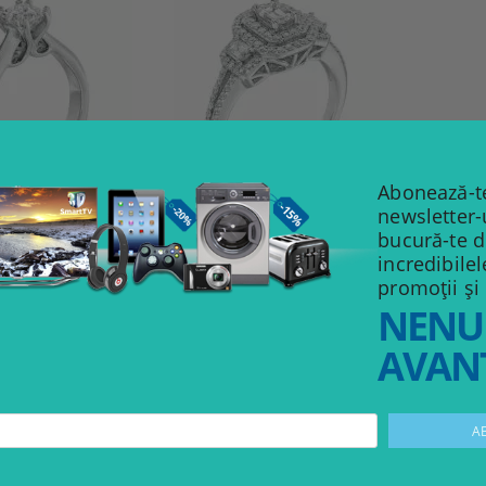
Abonează-te
newsletter-
bucură-te 
ERTIFIED CANADIAN
incredibile
1 CT. T.W. EMERALD-CUT
SS-CUT DIAMOND
promoții și
DIAMOND DOUBLE FRAME
IRE ENGAGEMENT
NENU
PAST PRESENT FUTURE RING
 18K WHITE GOLD
IN 14K WHITE GOLD
AVANT
(I/SI2)
2,900.00Lei
4.30Lei
ADAUGĂ ÎN COŞ
ADAUGĂ ÎN COŞ