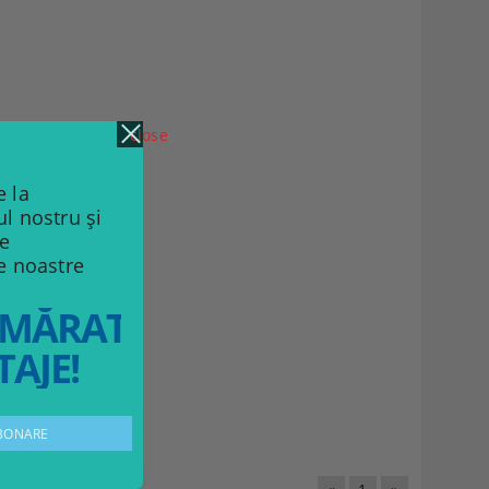
close
 la
ul nostru și
de
le noastre
MĂRATELE
AJE!