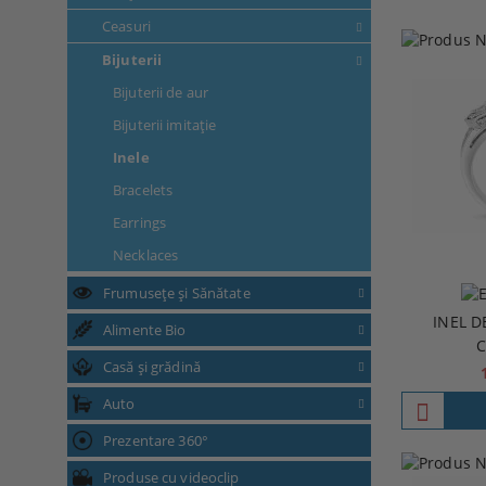
Ceasuri
Bijuterii
Bijuterii de aur
Bijuterii imitație
Inele
Bracelets
Earrings
Necklaces
Frumusețe și Sănătate
INEL D
Alimente Bio
C
Casă și grădină
Auto
Prezentare 360°
Produse cu videoclip