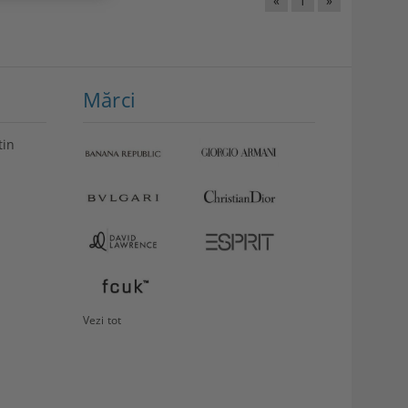
«
1
»
Mărci
tin
VEZI
Storcător
DETALII
fructe
Philips
349.99Lei
Vezi tot