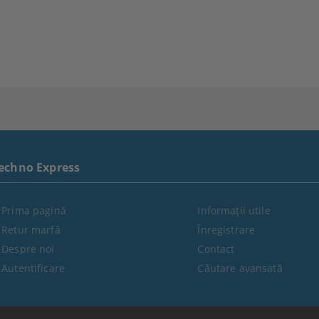
ADAUGĂ ÎN COŞ
ADAUGĂ ÎN COŞ
echno Express
Prima pagină
Informaţii utile
Retur marfă
Înregistrare
Despre noi
Contact
Autentificare
Căutare avansată