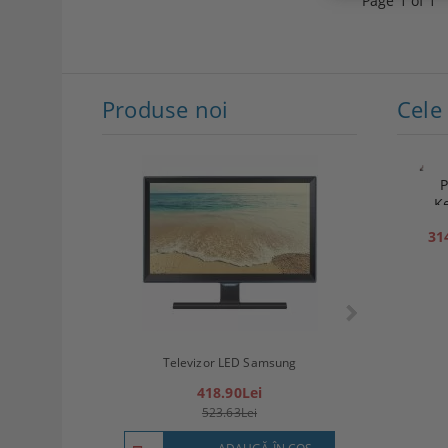
Page 1 of 1
Produse noi
P
K
31
Televizor LED
Televizor LED Samsung
(8
418.90Lei
57
523.63Lei
7