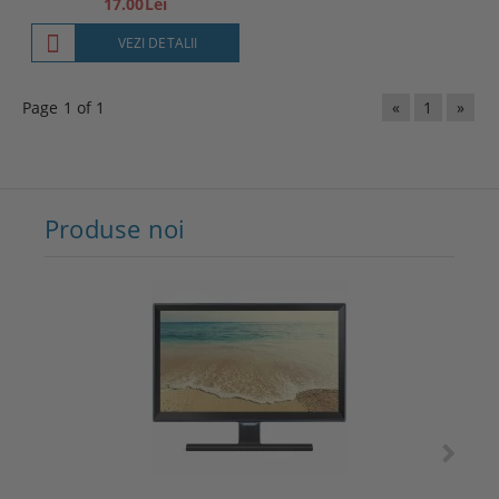
17.00Lei
VEZI DETALII
Page 1 of 1
«
1
»
Produse noi