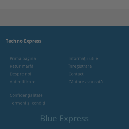
Techno Express
Prima pagină
Informaţii utile
Retur marfă
Înregistrare
Despre noi
Contact
Autentificare
Căutare avansată
Confidenţialitate
Termeni şi condiţii
Blue Express