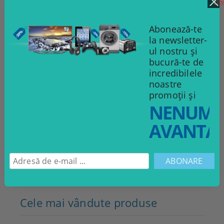
clo
Abonează-te
la newsletter-
ul nostru și
bucură-te de
incredibilele
noastre
promoții și
Televizor LED Samsung
T
NENUMĂ
418.90Lei
AVANTAJ
523.63Lei
ADAUGĂ ÎN COŞ
Abonare
Cele mai vândute produse