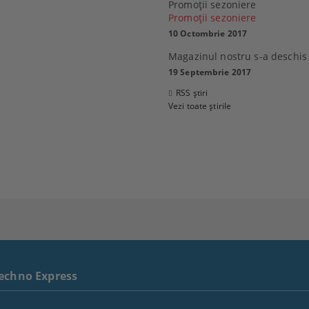
Promoţii sezoniere
Promoţii sezoniere
10 Octombrie 2017
 Sony 32R400CB, 32"
Magazinul nostru s-a deschis
0 см), HD
MacBook Air 13
19 Septembrie 2017
6.80Lei
2,769.99Lei
RSS știri
21.00Lei
Vezi toate știrile
ADAUGĂ ÎN COŞ
ADAUGĂ ÎN COŞ
echno Express