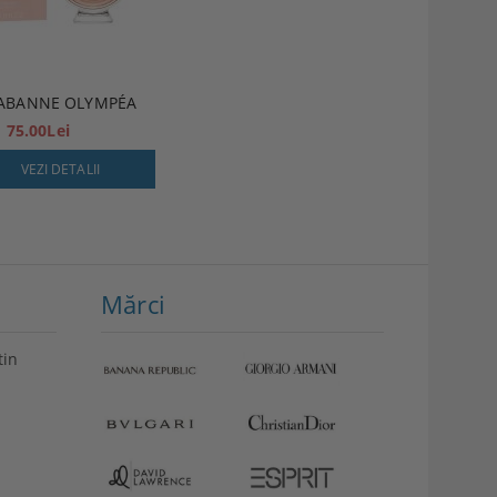
ABANNE OLYMPÉA
75.00Lei
VEZI DETALII
Mărci
tin
VEZI
Storcător
DETALII
fructe
Philips
349.99Lei