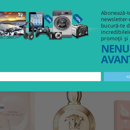
Abonează-te
newsletter-
bucură-te 
incredibile
 BRIGHT CRYSTAL
DOLCE & GABBANA DOLCE
promoții și
GUE
ABSOLU
PERFUME
NENU
72.00Lei
76.00Lei
AVANT
VEZI DETALII
VEZI DETALII