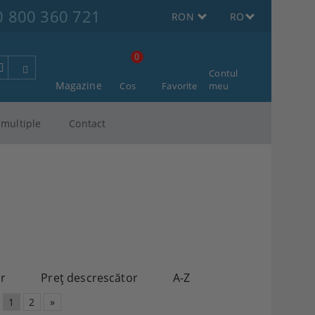
0 800 360 721
RON
RO
0
Contul
Magazine
Cos
Favorite
meu
multiple
Contact
or
Preţ descrescător
A-Z
1
2
»