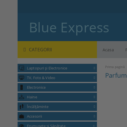
Blue Express
CATEGORII
Acasa
Prima pagină
Laptopuri și Electronice
Parfum
TV, Foto & Video
Electronice
Haine
Încălțăminte
Accesorii
Frumusețe și Sănătate