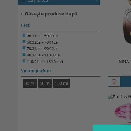
Cărți & Jocuri
Găseşte produse după
Preț
30.01Lei - 50.00Lei
50.02Lei - 70.01Lei
70.03Lei - 90.02Lei
90.04Lei - 110.03Lei
NINA 
110.05Lei - 130.04Lei
Volum parfum
30 ml
50 ml
100 ml