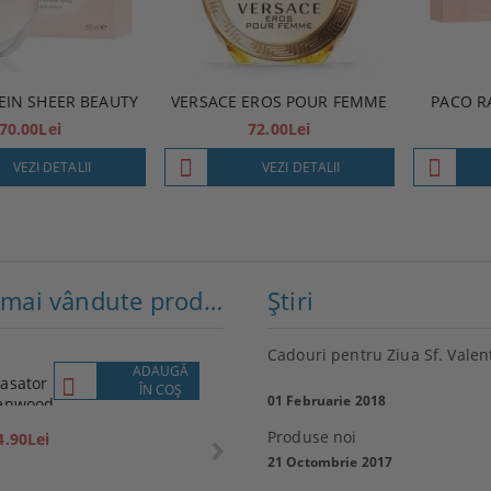
EIN SHEER BEAUTY
VERSACE EROS POUR FEMME
PACO R
70.00Lei
72.00Lei
VEZI DETALII
VEZI DETALII
Cele mai vândute produse
Ştiri
Cadouri pentru Ziua Sf. Valen
ADAUGĂ
VEZI
asator
Lenovo
ÎN COŞ
DETALII
01 Februarie 2018
enwood
P1M
359.10Lei
Produse noi
4.90Lei
399.00Lei
21 Octombrie 2017