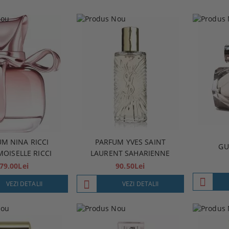
M NINA RICCI
PARFUM YVES SAINT
GU
OISELLE RICCI
LAURENT SAHARIENNE
79.00Lei
90.50Lei
VEZI DETALII
VEZI DETALII