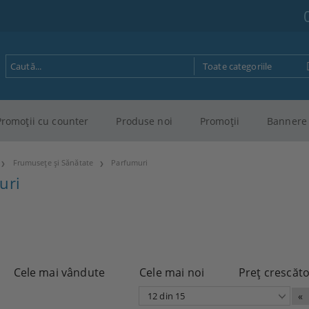
Promoţii cu counter
Produse noi
Promoţii
Bannere 
Frumusețe și Sănătate
Parfumuri
uri
Cele mai vândute
Cele mai noi
Preţ crescăt
«