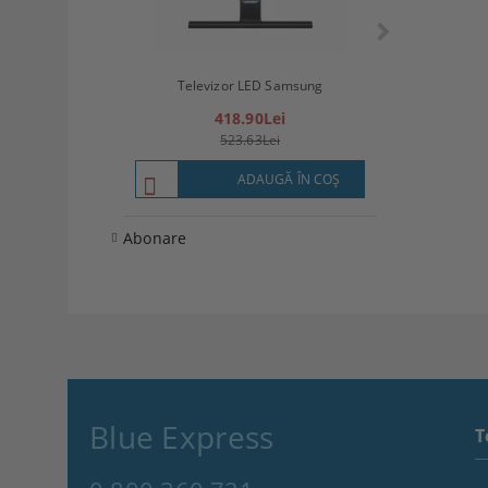
Televizor LED
Televizor LED Samsung
(8
418.90Lei
57
523.63Lei
7
ADAUGĂ ÎN COŞ
Abonare
Blue Express
T