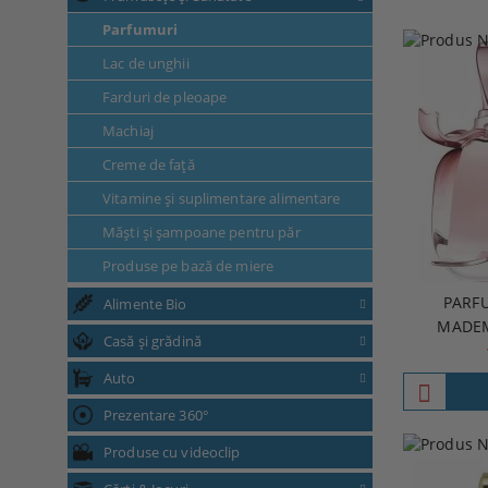
Parfumuri
Lac de unghii
Farduri de pleoape
Machiaj
Creme de faţă
Vitamine şi suplimentare alimentare
Măşti şi şampoane pentru păr
Produse pe bază de miere
PARFU
Alimente Bio
MADEM
Casă și grădină
Auto
Prezentare 360°
Produse cu videoclip