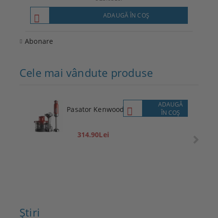
ADAUGĂ ÎN COŞ
Abonare
Cele mai vândute produse
ADAUGĂ
Pasator Kenwood
ÎN COŞ
314.90Lei
Ştiri