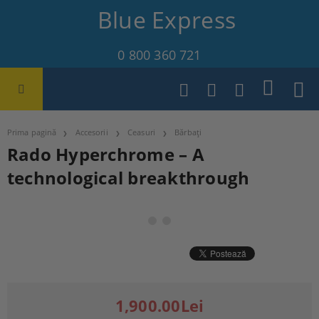
Blue Express
0 800 360 721
Prima pagină
Accesorii
Ceasuri
Bărbați
Rado Hyperchrome – A
technological breakthrough
1,900.00Lei