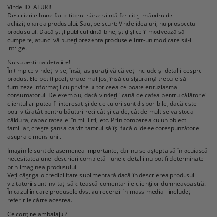
Vinde IDEALURI!
Descrierile bune fac cititorul să se simtă fericit și mândru de
achiziționarea produsului. Sau, pe scurt: Vinde idealuri, nu prospectul
produsului. Dacă știți publicul tintă bine, știți și ce îi motivează să
cumpere, atunci vă puteți prezenta produsele intr-un mod care să-i
intrige.
Nu subestima detaliile!
În timp ce vindeți vise, însă, asigurați-vă că veți include și detalii despre
produs. Ele pot fi poziționate mai jos, însă cu siguranță trebuie să
furnizeze informații cu privire la tot ceea ce poate entuziasma
consumatorul. De exemplu, dacă vindeți "cană de cafea pentru călătorie"
clientul ar putea fi interesat și de ce culori sunt disponibile, dacă este
potrivită atât pentru băuturi reci cât și calde, cât de mult se va stoca
căldura, capacitatea ei în mililitri, etc. Prin comparea cu un obiect
familiar, crește șansa ca vizitatorul să își facă o ideee corespunzătore
asupra dimensiunii.
Imaginile sunt de asemenea importante, dar nu se aștepta să înlocuiască
necesitatea unei descrieri completă - unele detalii nu pot fi determinate
prin imaginea produsului.
Veți câștiga o credibilitate suplimentară dacă în descrierea produsul
vizitatorii sunt invitați să citească comentariile clienților dumneavoastră.
În cazul în care produsele dvs. au recenzii în mass-media - includeți
referirile către acestea.
Ce conține ambalajul?