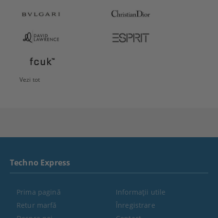
Vezi tot
Techno Express
Prima pagină
Informaţii utile
Retur marfă
Înregistrare