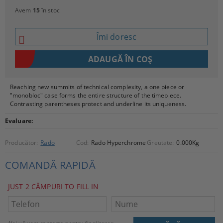
Avem
15
în stoc
Îmi doresc
Reaching new summits of technical complexity, a one piece or
"monobloc" case forms the entire structure of the timepiece.
Contrasting parentheses protect and underline its uniqueness.
Evaluare:
Producător:
Rado
Cod:
Rado Hyperchrome
Greutate:
0.000
Kg
COMANDĂ RAPIDĂ
JUST 2 CÂMPURI TO FILL IN