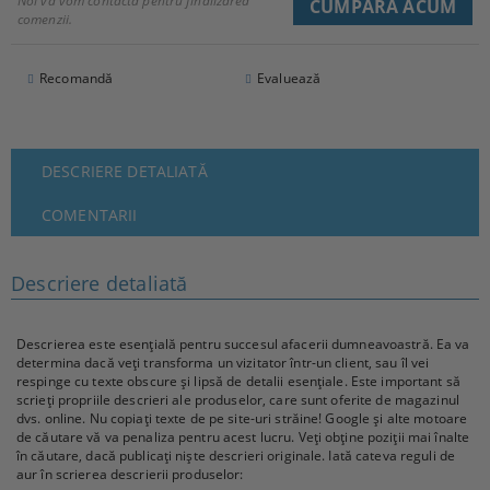
Noi vă vom contacta pentru finalizarea
comenzii.
Recomandă
Evaluează
DESCRIERE DETALIATĂ
COMENTARII
Descriere detaliată
Descrierea este esențială pentru succesul afacerii dumneavoastră. Ea va
determina dacă veți transforma un vizitator într-un client, sau îl vei
respinge cu texte obscure și lipsă de detalii esențiale. Este important să
scrieți propriile descrieri ale produselor, care sunt oferite de magazinul
dvs. online. Nu copiați texte de pe site-uri străine! Google și alte motoare
de căutare vă va penaliza pentru acest lucru. Veți obține poziții mai înalte
în căutare, dacă publicați niște descrieri originale. Iată cateva reguli de
aur în scrierea descrierii produselor: