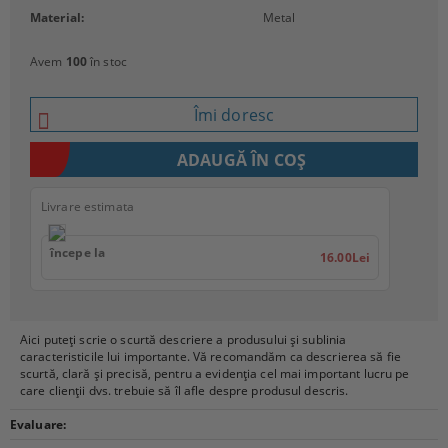
Material:
Metal
Avem
100
în stoc
Îmi doresc
Livrare estimata
începe la
16.00Lei
Aici puteți scrie o scurtă descriere a produsului și sublinia
caracteristicile lui importante. Vă recomandăm ca descrierea să fie
scurtă, clară și precisă, pentru a evidenția cel mai important lucru pe
care clienții dvs. trebuie să îl afle despre produsul descris.
Evaluare: