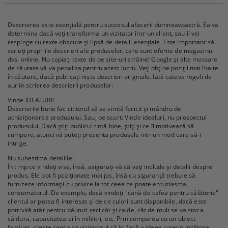
Descrierea este esențială pentru succesul afacerii dumneavoastră. Ea va
determina dacă veți transforma un vizitator într-un client, sau îl vei
respinge cu texte obscure și lipsă de detalii esențiale. Este important să
scrieți propriile descrieri ale produselor, care sunt oferite de magazinul
dvs. online. Nu copiați texte de pe site-uri străine! Google și alte motoare
de căutare vă va penaliza pentru acest lucru. Veți obține poziții mai înalte
în căutare, dacă publicați niște descrieri originale. Iată cateva reguli de
aur în scrierea descrierii produselor:
Vinde IDEALURI!
Descrierile bune fac cititorul să se simtă fericit și mândru de
achiziționarea produsului. Sau, pe scurt: Vinde idealuri, nu prospectul
produsului. Dacă știți publicul tintă bine, știți și ce îi motivează să
cumpere, atunci vă puteți prezenta produsele intr-un mod care să-i
intrige.
Nu subestima detaliile!
În timp ce vindeți vise, însă, asigurați-vă că veți include și detalii despre
produs. Ele pot fi poziționate mai jos, însă cu siguranță trebuie să
furnizeze informații cu privire la tot ceea ce poate entuziasma
consumatorul. De exemplu, dacă vindeți "cană de cafea pentru călătorie"
clientul ar putea fi interesat și de ce culori sunt disponibile, dacă este
potrivită atât pentru băuturi reci cât și calde, cât de mult se va stoca
căldura, capacitatea ei în mililitri, etc. Prin comparea cu un obiect
familiar, crește șansa ca vizitatorul să își facă o ideee corespunzătore