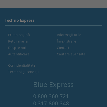
Techno Express
Prima pagină
Informaţii utile
Retur marfă
Înregistrare
Despre noi
Contact
Autentificare
Căutare avansată
Confidenţialitate
Termeni şi condiţii
Blue Express
0 800 360 721
0 317 800 348