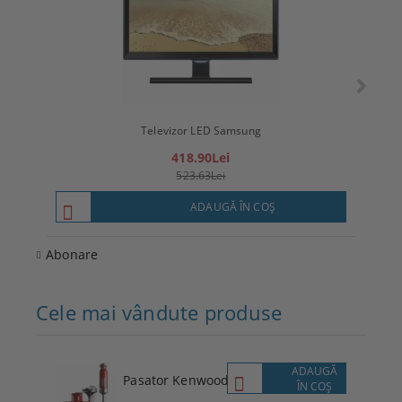
Televizor LED Samsung
T
418.90Lei
523.63Lei
ADAUGĂ ÎN COŞ
Abonare
Cele mai vândute produse
ADAUGĂ
Pasator Kenwood
ÎN COŞ