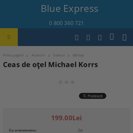
Blue Express
0 800 360 721
Prima pagină
Accesorii
Ceasuri
Bărbați
Ceas de oțel Michael Korrs
199.00Lei
Cu cronometru:
Da