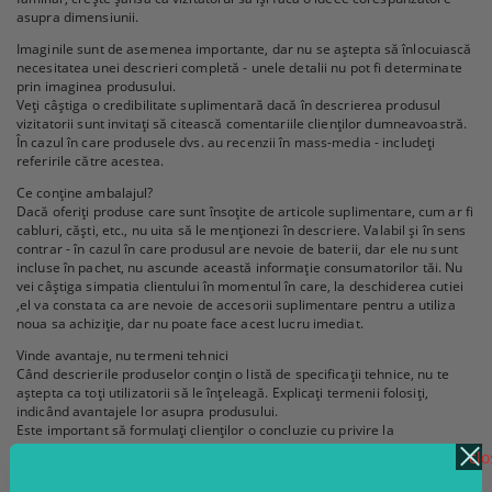
asupra dimensiunii.
Imaginile sunt de asemenea importante, dar nu se aștepta să înlocuiască
necesitatea unei descrieri completă - unele detalii nu pot fi determinate
prin imaginea produsului.
Veți câștiga o credibilitate suplimentară dacă în descrierea produsul
vizitatorii sunt invitați să citească comentariile clienților dumneavoastră.
În cazul în care produsele dvs. au recenzii în mass-media - includeți
referirile către acestea.
Ce conține ambalajul?
Dacă oferiți produse care sunt însoțite de articole suplimentare, cum ar fi
cabluri, căști, etc., nu uita să le menționezi în descriere. Valabil și în sens
contrar - în cazul în care produsul are nevoie de baterii, dar ele nu sunt
incluse în pachet, nu ascunde această informație consumatorilor tăi. Nu
vei câștiga simpatia clientului în momentul în care, la deschiderea cutiei
,el va constata ca are nevoie de accesorii suplimentare pentru a utiliza
noua sa achiziție, dar nu poate face acest lucru imediat.
Vinde avantaje, nu termeni tehnici
Când descrierile produselor conțin o listă de specificații tehnice, nu te
aștepta ca toți utilizatorii să le înțeleagă. Explicați termenii folosiți,
indicând avantajele lor asupra produsului.
Este important să formulați clienților o concluzie cu privire la
caracteristicile tehnice ale produsului, nu să așteptați ca ei să ajungă
clo
singuri la ea.