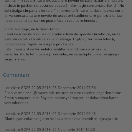
contrar - în cazul în care produsul are nevoie de baterii, dar ele nu sunt
incluse în pachet, nu ascunde această informație consumatorilor tăi. Nu
vei câștiga simpatia clientului în momentul în care, la deschiderea cutiei
,el va constata ca are nevoie de accesorii suplimentare pentru a utiliza
noua sa achiziție, dar nu poate face acest lucru imediat.
Vinde avantaje, nu termeni tehnici
Când descrierile produselor conțin o listă de specificații tehnice, nu te
aștepta ca toți utilizatorii să le înțeleagă. Explicați termenii folosiți,
indicând avantajele lor asupra produsului.
Este important să formulați clienților o concluzie cu privire la
caracteristicile tehnice ale produsului, nu să așteptați ca ei să ajungă
singuri la ea.
Comentarii
de către
GDPR 22-05-2018
,
08 Decembrie 2014 07:56
Puan verme özelliği sayesinde müşterilerinize ürünleri değerlendirme
fırsatı sunuyorsunuz. Böylece potansyel müşteriler daha rahat karar
verebilecekler.
de către
GDPR 22-05-2018
,
05 Decembrie 2014 06:43
Olumlu yorumlar satışların hızlıca artmasında önemli rol oynayabilir.
de către
GDPR 22-05-2018
,
29 Noiembrie 2014 10:20