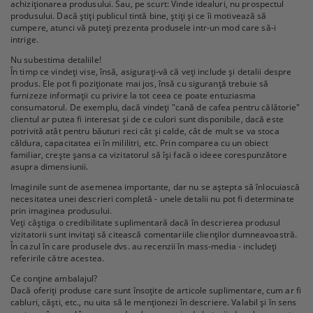
achiziționarea produsului. Sau, pe scurt: Vinde idealuri, nu prospectul
produsului. Dacă știți publicul tintă bine, știți și ce îi motivează să
cumpere, atunci vă puteți prezenta produsele intr-un mod care să-i
intrige.
Nu subestima detaliile!
În timp ce vindeți vise, însă, asigurați-vă că veți include și detalii despre
produs. Ele pot fi poziționate mai jos, însă cu siguranță trebuie să
furnizeze informații cu privire la tot ceea ce poate entuziasma
consumatorul. De exemplu, dacă vindeți "cană de cafea pentru călătorie"
clientul ar putea fi interesat și de ce culori sunt disponibile, dacă este
potrivită atât pentru băuturi reci cât și calde, cât de mult se va stoca
căldura, capacitatea ei în mililitri, etc. Prin comparea cu un obiect
familiar, crește șansa ca vizitatorul să își facă o ideee corespunzătore
asupra dimensiunii.
Imaginile sunt de asemenea importante, dar nu se aștepta să înlocuiască
necesitatea unei descrieri completă - unele detalii nu pot fi determinate
prin imaginea produsului.
Veți câștiga o credibilitate suplimentară dacă în descrierea produsul
vizitatorii sunt invitați să citească comentariile clienților dumneavoastră.
În cazul în care produsele dvs. au recenzii în mass-media - includeți
referirile către acestea.
Ce conține ambalajul?
Dacă oferiți produse care sunt însoțite de articole suplimentare, cum ar fi
cabluri, căști, etc., nu uita să le menționezi în descriere. Valabil și în sens