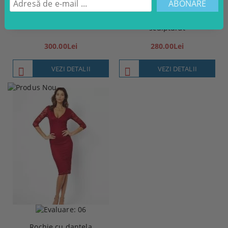
Rochie pentru corp
Rochie din jerse
sculpturat
300.00Lei
280.00Lei
VEZI DETALII
VEZI DETALII
Rochie cu dantela