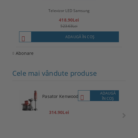
Televizor LED Samsung
T
418.90Lei
523.63Lei
ADAUGĂ ÎN COŞ
Abonare
Cele mai vândute produse
ADAUGĂ
Pasator Kenwood
ÎN COŞ
314.90Lei