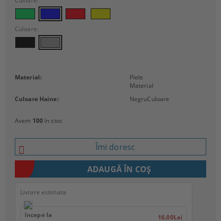
Culoare:
Culoare:
Material:
Piele
Material
Culoare Haine:
Negru
Culoare
Avem
100
în stoc
Îmi doresc
Livrare estimata
începe la
16.00Lei