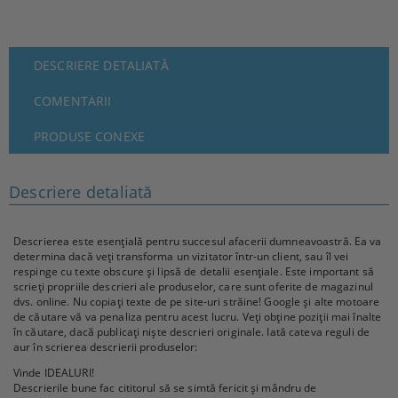
DESCRIERE DETALIATĂ
COMENTARII
PRODUSE CONEXE
Descriere detaliată
Descrierea este esențială pentru succesul afacerii dumneavoastră. Ea va
determina dacă veți transforma un vizitator într-un client, sau îl vei
respinge cu texte obscure și lipsă de detalii esențiale. Este important să
scrieți propriile descrieri ale produselor, care sunt oferite de magazinul
dvs. online. Nu copiați texte de pe site-uri străine! Google și alte motoare
de căutare vă va penaliza pentru acest lucru. Veți obține poziții mai înalte
în căutare, dacă publicați niște descrieri originale. Iată cateva reguli de
aur în scrierea descrierii produselor:
Vinde IDEALURI!
Descrierile bune fac cititorul să se simtă fericit și mândru de