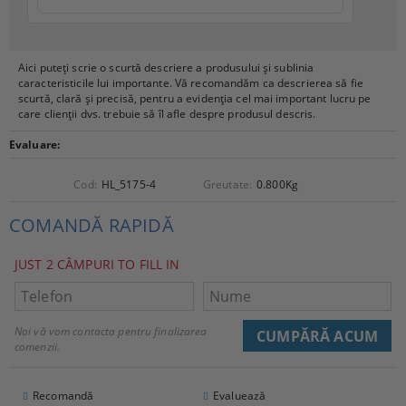
Aici puteți scrie o scurtă descriere a produsului și sublinia
caracteristicile lui importante. Vă recomandăm ca descrierea să fie
scurtă, clară și precisă, pentru a evidenția cel mai important lucru pe
care clienții dvs. trebuie să îl afle despre produsul descris.
Evaluare:
Cod:
HL_5175-4
Greutate:
0.800
Kg
COMANDĂ RAPIDĂ
JUST 2 CÂMPURI TO FILL IN
Noi vă vom contacta pentru finalizarea
comenzii.
Recomandă
Evaluează