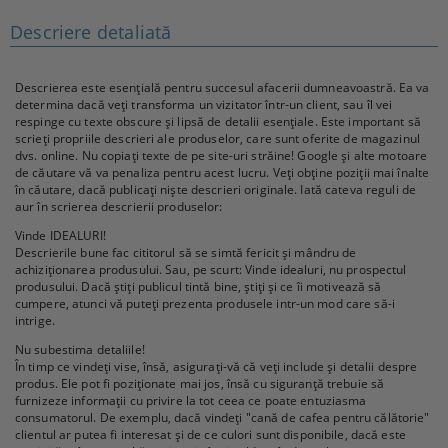
Descriere detaliată
Descrierea este esențială pentru succesul afacerii dumneavoastră. Ea va
determina dacă veți transforma un vizitator într-un client, sau îl vei
respinge cu texte obscure și lipsă de detalii esențiale. Este important să
scrieți propriile descrieri ale produselor, care sunt oferite de magazinul
dvs. online. Nu copiați texte de pe site-uri străine! Google și alte motoare
de căutare vă va penaliza pentru acest lucru. Veți obține poziții mai înalte
în căutare, dacă publicați niște descrieri originale. Iată cateva reguli de
aur în scrierea descrierii produselor:
Vinde IDEALURI!
Descrierile bune fac cititorul să se simtă fericit și mândru de
achiziționarea produsului. Sau, pe scurt: Vinde idealuri, nu prospectul
produsului. Dacă știți publicul tintă bine, știți și ce îi motivează să
cumpere, atunci vă puteți prezenta produsele intr-un mod care să-i
intrige.
Nu subestima detaliile!
În timp ce vindeți vise, însă, asigurați-vă că veți include și detalii despre
produs. Ele pot fi poziționate mai jos, însă cu siguranță trebuie să
furnizeze informații cu privire la tot ceea ce poate entuziasma
consumatorul. De exemplu, dacă vindeți "cană de cafea pentru călătorie"
clientul ar putea fi interesat și de ce culori sunt disponibile, dacă este