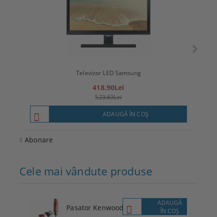
Televizor LED Samsung
T
418.90Lei
523.63Lei
ADAUGĂ ÎN COŞ
Abonare
Cele mai vândute produse
ADAUGĂ
Pasator Kenwood
ÎN COŞ