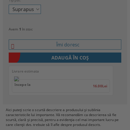
Tip pat:
Avem
1
în stoc
Îmi doresc
Livrare estimata
începe la
16.00Lei
Aici puteți scrie o scurtă descriere a produsului și sublinia
caracteristicile lui importante. Vă recomandăm ca descrierea să fie
scurtă, clară și precisă, pentru a evidenția cel mai important lucru pe
care clienții dvs. trebuie să îl afle despre produsul descris.