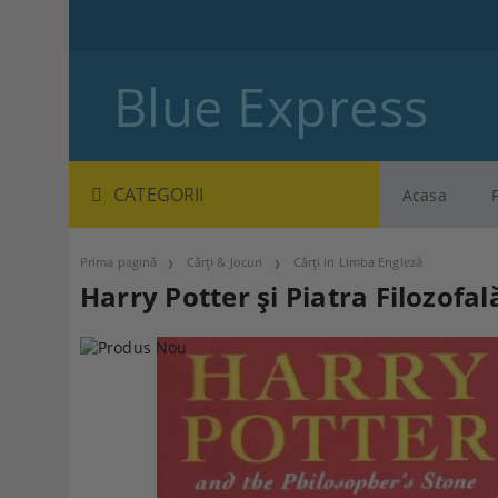
Blue Express
CATEGORII
Acasa
Prima pagină
Cărți & Jocuri
Cărți in Limba Engleză
Harry Potter și Piatra Filozofal