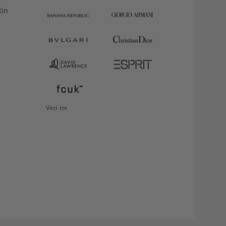
tin
VEZI
Storcător
DETALII
fructe
Philips
349.99Lei
Vezi tot