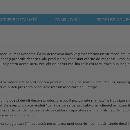
SCRIERE DETALIATĂ
COMENTARII
PRODUSE CONE
cerii dumneavoastră. Ea va determina dacă veți transforma un vizitator într-un c
ă scrieți propriile descrieri ale produselor, care sunt oferite de magazinul dvs. on
a pentru acest lucru. Veți obține poziții mai înalte în căutare, dacă publicați ni
cit și mândru de achiziționarea produsului. Sau, pe scurt: Vinde idealuri, nu prosp
nci vă puteți prezenta produsele intr-un mod care să-i intrige.
eți include și detalii despre produs. Ele pot fi poziționate mai jos, însă cu sigura
De exemplu, dacă vindeți "cană de cafea pentru călătorie" clientul ar putea fi i
t și calde, cât de mult se va stoca căldura, capacitatea ei în mililitri, etc. Prin
tore asupra dimensiunii.
u se aștepta să înlocuiască necesitatea unei descrieri completă - unele detalii