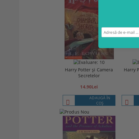
Harry Potter și Camera
Harry P
Secretelor
14.90Lei
ADAUGĂ ÎN
COŞ