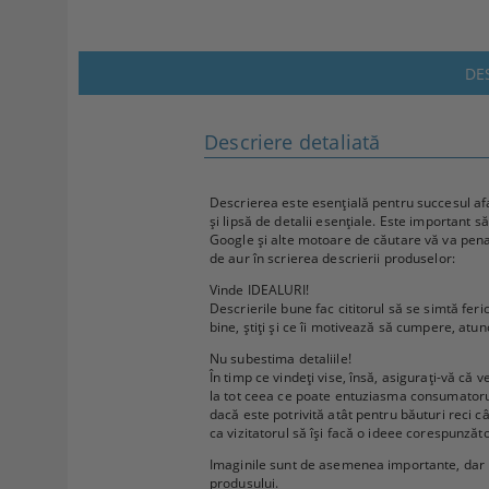
DE
Descriere detaliată
Descrierea este esențială pentru succesul afa
și lipsă de detalii esențiale. Este important s
Google și alte motoare de căutare vă va penaliz
de aur în scrierea descrierii produselor:
Vinde IDEALURI!
Descrierile bune fac cititorul să se simtă feri
bine, știți și ce îi motivează să cumpere, atu
Nu subestima detaliile!
În timp ce vindeți vise, însă, asigurați-vă că v
la tot ceea ce poate entuziasma consumatorul. 
dacă este potrivită atât pentru băuturi reci câ
ca vizitatorul să își facă o ideee corespunză
Imaginile sunt de asemenea importante, dar n
produsului.