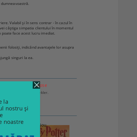
lor dumneavoastră.
ere. Valabil și în sens contrar - în cazul în
vei câștiga simpatia clientului în momentul
u poate face acest lucru imediat.
menii folosiți, indicând avantajele lor asupra
ajungă singuri la ea.
close
yetlerini paylaşabilecekler.
 la
ul nostru și
de
le noastre