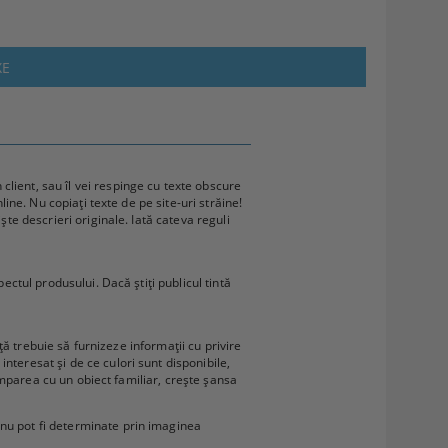
XE
lient, sau îl vei respinge cu texte obscure
line. Nu copiați texte de pe site-uri străine!
ște descrieri originale. Iată cateva reguli
ectul produsului. Dacă știți publicul tintă
nță trebuie să furnizeze informații cu privire
nteresat și de ce culori sunt disponibile,
 comparea cu un obiect familiar, crește șansa
 nu pot fi determinate prin imaginea