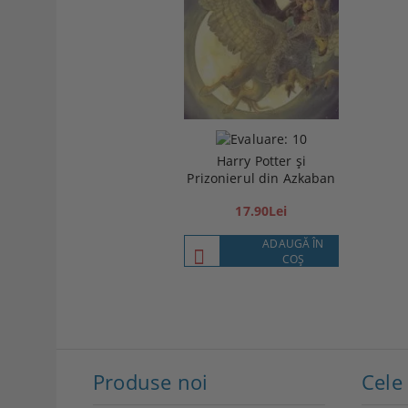
Harry Potter și
Prizonierul din Azkaban
17.90Lei
ADAUGĂ ÎN
COŞ
Produse noi