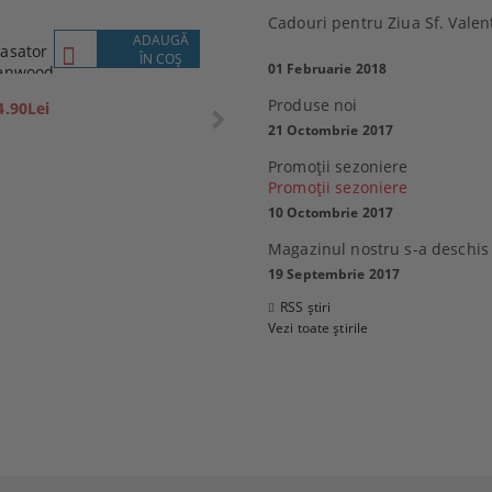
Cadouri pentru Ziua Sf. Valen
ADAUGĂ
VEZI
asator
Lenovo
ÎN COŞ
DETALII
01 Februarie 2018
enwood
P1M
359.10Lei
Produse noi
4.90Lei
399.00Lei
21 Octombrie 2017
Promoţii sezoniere
Promoţii sezoniere
10 Octombrie 2017
 Sony 32R400CB, 32"
Magazinul nostru s-a deschis
0 см), HD
MacBook Air 13
19 Septembrie 2017
6.80Lei
2,769.99Lei
RSS știri
21.00Lei
Vezi toate știrile
ADAUGĂ ÎN COŞ
ADAUGĂ ÎN COŞ