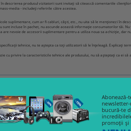
 în descrierea produsul vizitatorii sunt invitați să citească comentariile clienți
 mass-media - includeți referirile către acestea.
ole suplimentare, cum ar fi cabluri, căști, etc., nu uita să le menționezi în descri
nu sunt incluse în pachet, nu ascunde această informație consumatorilor tăi. Nu 
 ca are nevoie de accesorii suplimentare pentru a utiliza noua sa achiziție, dar n
ecificații tehnice, nu te aștepta ca toți utilizatorii să le înțeleagă. Explicați ter
zie cu privire la caracteristicile tehnice ale produsului, nu să așteptați ca ei să 
014 15:33
u sorabilecekler, ürün hakkında görüşlerini ifade edebilecekler ve sizden memnu
Abonează-te
newsletter-
bucură-te 
incredibile
promoții și