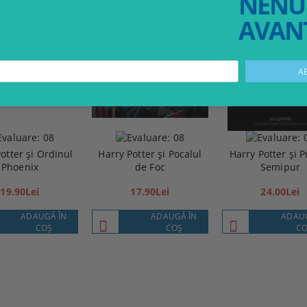
NENU
AVANT
otter și Ordinul
Harry Potter și Pocalul
Harry Potter și P
Phoenix
de Foc
Semipur
19.90Lei
17.90Lei
24.00Lei
ADAUGĂ ÎN
ADAUGĂ ÎN
ADAUG
COŞ
COŞ
CO