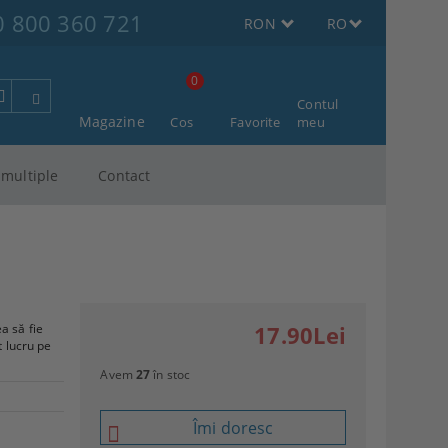
0 800 360 721
RON
RO
0
Contul
Magazine
Cos
Favorite
meu
multiple
Contact
a să fie
17.90Lei
t lucru pe
Avem
27
în stoc
Îmi doresc