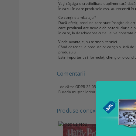
Veți câștiga o credibilitate suplimentară dacă
În cazul în care produsele dvs. au recenzii în
Ce conține ambalajul?
Dacă oferiți produse care sunt însoțite de artic
care produsul are nevoie de baterii, dar ele 
în care, la deschiderea cutiei ,el va constata
Vinde avantaje, nu termeni tehnici
Când descrierile produselor conțin o listă de sp
produsului.
Este important să formulați clienților o conclu
Comentarii
de către
GDPR 22-05-2018
,
21 Noiembrie 2
Burada müşterileriniz ürün hakkında size sor
Produse conexe