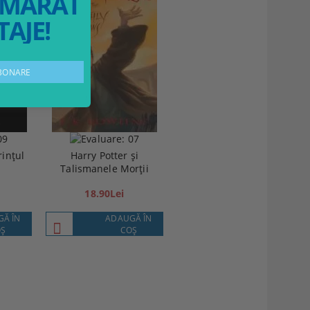
MĂRATELE
AJE!
rințul
Harry Potter și
Talismanele Morții
18.90Lei
Ă ÎN
ADAUGĂ ÎN
Ş
COŞ