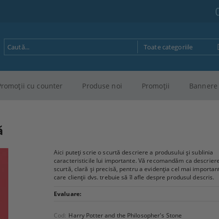
Promoţii cu counter
Produse noi
Promoţii
Bannere 
ă
Aici puteți scrie o scurtă descriere a produsului și sublinia
caracteristicile lui importante. Vă recomandăm ca descriere
scurtă, clară și precisă, pentru a evidenția cel mai importan
care clienții dvs. trebuie să îl afle despre produsul descris.
Evaluare:
Cod:
Harry Potter and the Philosopher's Stone