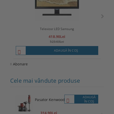
Televizor LED Samsung
T
418.90Lei
523.63Lei
ADAUGĂ ÎN COŞ
Abonare
Cele mai vândute produse
ADAUGĂ
Pasator Kenwood
ÎN COŞ
314.90Lei