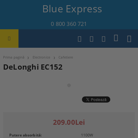
Blue Express
0 800 360 721
Prima pagină
Electronice
Cafetiere
DeLonghi EC152
209.00Lei
Putere absorbită:
1100
W