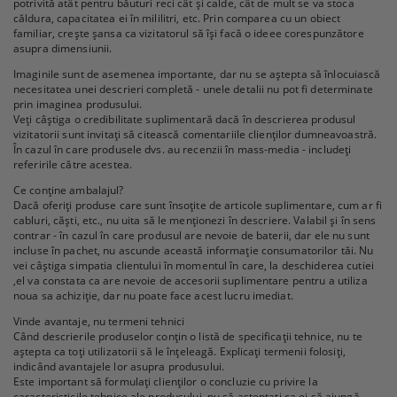
potrivită atât pentru băuturi reci cât și calde, cât de mult se va stoca
căldura, capacitatea ei în mililitri, etc. Prin comparea cu un obiect
familiar, crește șansa ca vizitatorul să își facă o ideee corespunzătore
asupra dimensiunii.
Imaginile sunt de asemenea importante, dar nu se aștepta să înlocuiască
necesitatea unei descrieri completă - unele detalii nu pot fi determinate
prin imaginea produsului.
Veți câștiga o credibilitate suplimentară dacă în descrierea produsul
vizitatorii sunt invitați să citească comentariile clienților dumneavoastră.
În cazul în care produsele dvs. au recenzii în mass-media - includeți
referirile către acestea.
Ce conține ambalajul?
Dacă oferiți produse care sunt însoțite de articole suplimentare, cum ar fi
cabluri, căști, etc., nu uita să le menționezi în descriere. Valabil și în sens
contrar - în cazul în care produsul are nevoie de baterii, dar ele nu sunt
incluse în pachet, nu ascunde această informație consumatorilor tăi. Nu
vei câștiga simpatia clientului în momentul în care, la deschiderea cutiei
,el va constata ca are nevoie de accesorii suplimentare pentru a utiliza
noua sa achiziție, dar nu poate face acest lucru imediat.
Vinde avantaje, nu termeni tehnici
Când descrierile produselor conțin o listă de specificații tehnice, nu te
aștepta ca toți utilizatorii să le înțeleagă. Explicați termenii folosiți,
indicând avantajele lor asupra produsului.
Este important să formulați clienților o concluzie cu privire la
caracteristicile tehnice ale produsului, nu să așteptați ca ei să ajungă