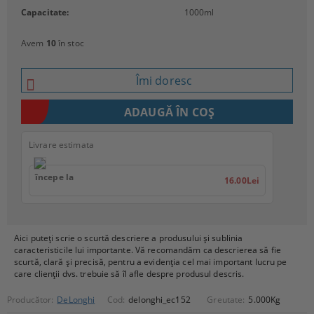
Capacitate:
1000
ml
Avem
10
în stoc
Îmi doresc
Livrare estimata
începe la
16.00Lei
Aici puteți scrie o scurtă descriere a produsului și sublinia
caracteristicile lui importante. Vă recomandăm ca descrierea să fie
scurtă, clară și precisă, pentru a evidenția cel mai important lucru pe
care clienții dvs. trebuie să îl afle despre produsul descris.
Producător:
DeLonghi
Cod:
delonghi_ec152
Greutate:
5.000
Kg