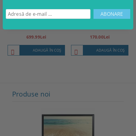
Delonghi Magnifica
Tchibo Cafissimo Classic
ESAM3000B
699.99Lei
170.00Lei
ADAUGĂ ÎN COŞ
ADAUGĂ ÎN COŞ
Produse noi