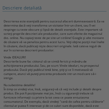
Descriere detaliată
Descrierea este esențială pentru succesul afacerii dumneavoastră. Ea va
determina dacă veți transforma un vizitator într-un client, sau îl vei
respinge cu texte obscure și lipsă de detalii esențiale. Este important să
scrieți propriile descrieri ale produselor, care sunt oferite de magazinul
dvs. online. Nu copiați texte de pe site-uri străine! Google și alte motoare
de căutare vă va penaliza pentru acest lucru. Veți obține poziții mai înalte
în căutare, dacă publicați niște descrieri originale. Iată cateva reguli de
aur în scrierea descrierii produselor:
Vinde IDEALURI!
Descrierile bune fac cititorul să se simtă fericit și mândru de
achiziționarea produsului. Sau, pe scurt: Vinde idealuri, nu prospectul
produsului. Dacă știți publicul tintă bine, știți și ce îi motivează să
cumpere, atunci vă puteți prezenta produsele intr-un mod care să-i
intrige.
Nu subestima detaliile!
În timp ce vindeți vise, însă, asigurați-vă că veți include și detalii despre
produs. Ele pot fi poziționate mai jos, însă cu siguranță trebuie să
furnizeze informații cu privire la tot ceea ce poate entuziasma
consumatorul. De exemplu, dacă vindeți "cană de cafea pentru călătorie"
clientul ar putea fi interesat și de ce culori sunt disponibile, dacă este