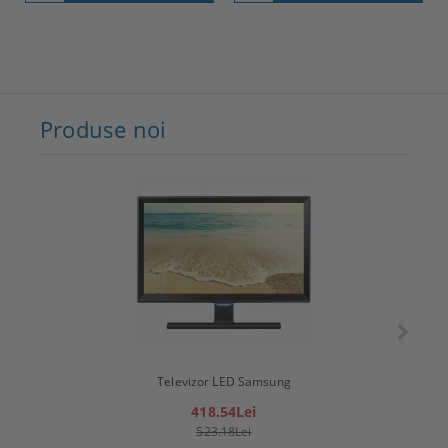
Produse noi
Televizor LED Samsung
T
418.54Lei
523.18Lei