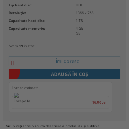
Tip hard disc:
HDD
Rezoluție:
1366 x 768
Capacitate hard disc:
1 TB
Capacitate memorie:
4 GB
GB
Avem
19
în stoc
Îmi doresc
Livrare estimata
începe la
16.00Lei
Aici puteți scrie o scurtă descriere a produsului și sublinia