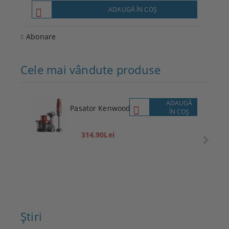
ADAUGĂ ÎN COŞ
Abonare
Cele mai vândute produse
ADAUGĂ
Pasator Kenwood
ÎN COŞ
314.90Lei
Ştiri