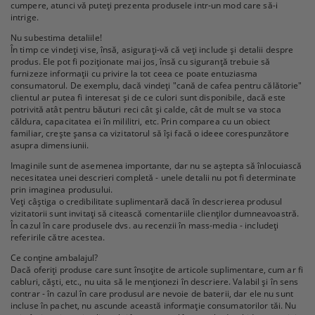
cumpere, atunci vă puteți prezenta produsele intr-un mod care să-i
intrige.
Nu subestima detaliile!
În timp ce vindeți vise, însă, asigurați-vă că veți include și detalii despre
produs. Ele pot fi poziționate mai jos, însă cu siguranță trebuie să
furnizeze informații cu privire la tot ceea ce poate entuziasma
consumatorul. De exemplu, dacă vindeți "cană de cafea pentru călătorie"
clientul ar putea fi interesat și de ce culori sunt disponibile, dacă este
potrivită atât pentru băuturi reci cât și calde, cât de mult se va stoca
căldura, capacitatea ei în mililitri, etc. Prin comparea cu un obiect
familiar, crește șansa ca vizitatorul să își facă o ideee corespunzătore
asupra dimensiunii.
Imaginile sunt de asemenea importante, dar nu se aștepta să înlocuiască
necesitatea unei descrieri completă - unele detalii nu pot fi determinate
prin imaginea produsului.
Veți câștiga o credibilitate suplimentară dacă în descrierea produsul
vizitatorii sunt invitați să citească comentariile clienților dumneavoastră.
În cazul în care produsele dvs. au recenzii în mass-media - includeți
referirile către acestea.
Ce conține ambalajul?
Dacă oferiți produse care sunt însoțite de articole suplimentare, cum ar fi
cabluri, căști, etc., nu uita să le menționezi în descriere. Valabil și în sens
contrar - în cazul în care produsul are nevoie de baterii, dar ele nu sunt
incluse în pachet, nu ascunde această informație consumatorilor tăi. Nu