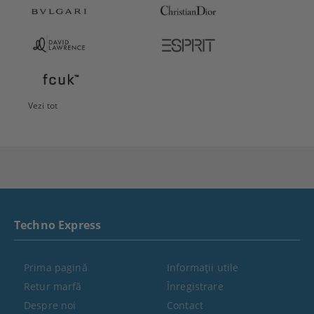
Vezi tot
Techno Express
Prima pagină
Informaţii utile
Retur marfă
Înregistrare
Despre noi
Contact