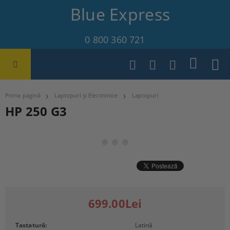
Blue Express
0 800 360 721
Prima pagină
Laptopuri și Electronice
Laptopuri
HP 250 G3
699.00Lei
Tastatură:
Latină