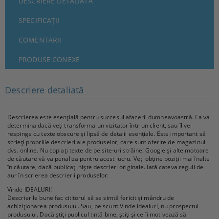
DESCRIERE DETALIATĂ
SPECIFICAȚII
COMENTARII
PRODUSE CONEXE
Descriere detaliată
Descrierea este esențială pentru succesul afacerii dumneavoastră. Ea va
determina dacă veți transforma un vizitator într-un client, sau îl vei
respinge cu texte obscure și lipsă de detalii esențiale. Este important să
scrieți propriile descrieri ale produselor, care sunt oferite de magazinul
dvs. online. Nu copiați texte de pe site-uri străine! Google și alte motoare
de căutare vă va penaliza pentru acest lucru. Veți obține poziții mai înalte
în căutare, dacă publicați niște descrieri originale. Iată cateva reguli de
aur în scrierea descrierii produselor:
Vinde IDEALURI!
Descrierile bune fac cititorul să se simtă fericit și mândru de
achiziționarea produsului. Sau, pe scurt: Vinde idealuri, nu prospectul
produsului. Dacă știți publicul tintă bine, știți și ce îi motivează să