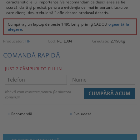
caracteristicile lui importante. Vă recomandăm ca descrierea să fie
scurtă, clară și precisă, pentru a evidenția cel mai important lucru pe
care clienții dvs. trebuie să îl afle despre produsul descris.
Cumpărați un laptop de peste 1495 Lei și primiți CADOU
o geantă la
alegere
.
Producător:
HP
Cod:
PC_L004
Greutate:
2.190
Kg
COMANDĂ RAPIDĂ
JUST 2 CÂMPURI TO FILL IN
Noi vă vom contacta pentru finalizarea
comenzii.
Recomandă
Evaluează