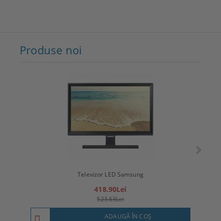
Produse noi
Televizor LED Samsung
T
418.90Lei
523.63Lei
ADAUGĂ ÎN COŞ