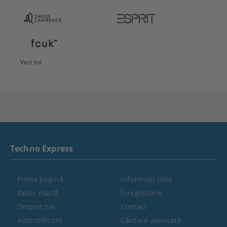
Vezi tot
Techno Express
Prima pagină
Informaţii utile
Retur marfă
Înregistrare
Despre noi
Contact
Autentificare
Căutare avansată