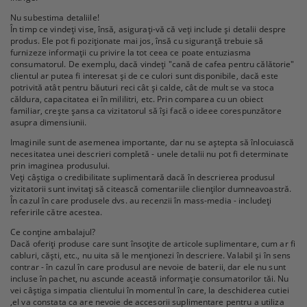
Nu subestima detaliile!
În timp ce vindeți vise, însă, asigurați-vă că veți include și detalii despre
produs. Ele pot fi poziționate mai jos, însă cu siguranță trebuie să
furnizeze informații cu privire la tot ceea ce poate entuziasma
consumatorul. De exemplu, dacă vindeți "cană de cafea pentru călătorie"
clientul ar putea fi interesat și de ce culori sunt disponibile, dacă este
potrivită atât pentru băuturi reci cât și calde, cât de mult se va stoca
căldura, capacitatea ei în mililitri, etc. Prin comparea cu un obiect
familiar, crește șansa ca vizitatorul să își facă o ideee corespunzătore
asupra dimensiunii.
Imaginile sunt de asemenea importante, dar nu se aștepta să înlocuiască
necesitatea unei descrieri completă - unele detalii nu pot fi determinate
prin imaginea produsului.
Veți câștiga o credibilitate suplimentară dacă în descrierea produsul
vizitatorii sunt invitați să citească comentariile clienților dumneavoastră.
În cazul în care produsele dvs. au recenzii în mass-media - includeți
referirile către acestea.
Ce conține ambalajul?
Dacă oferiți produse care sunt însoțite de articole suplimentare, cum ar fi
cabluri, căști, etc., nu uita să le menționezi în descriere. Valabil și în sens
contrar - în cazul în care produsul are nevoie de baterii, dar ele nu sunt
incluse în pachet, nu ascunde această informație consumatorilor tăi. Nu
vei câștiga simpatia clientului în momentul în care, la deschiderea cutiei
,el va constata ca are nevoie de accesorii suplimentare pentru a utiliza