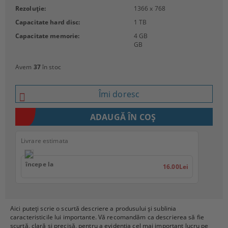
Rezoluție:
1366 x 768
Capacitate hard disc:
1 TB
Capacitate memorie:
4 GB
GB
Avem
37
în stoc
Îmi doresc
Livrare estimata
începe la
16.00Lei
Aici puteți scrie o scurtă descriere a produsului și sublinia
caracteristicile lui importante. Vă recomandăm ca descrierea să fie
scurtă, clară și precisă, pentru a evidenția cel mai important lucru pe