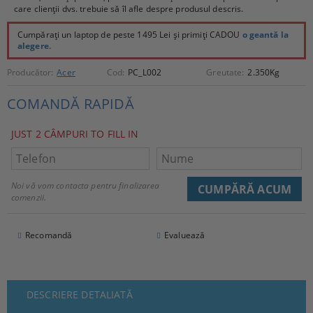
care clienții dvs. trebuie să îl afle despre produsul descris.
Cumpărați un laptop de peste 1495 Lei și primiți CADOU
o geantă la
alegere
.
Producător:
Acer
Cod:
PC_L002
Greutate:
2.350
Kg
COMANDĂ RAPIDĂ
JUST 2 CÂMPURI TO FILL IN
Noi vă vom contacta pentru finalizarea
comenzii.
Recomandă
Evaluează
DESCRIERE DETALIATĂ