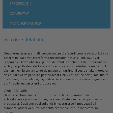
SPECIFICAȚII
COMENTARII
PRODUSE CONEXE
Descriere detaliată
Descrierea este esențială pentru succesul afacerii dumneavoastră. Ea va
determina dacă veți transforma un vizitator într-un client, sau îl vei
respinge cu texte obscure și lipsă de detalii esențiale. Este important să
scrieți propriile descrieri ale produselor, care sunt oferite de magazinul
dvs. online. Nu copiați texte de pe site-uri străine! Google și alte motoare
de căutare vă va penaliza pentru acest lucru. Veți obține poziții mai înalte
în căutare, dacă publicați niște descrieri originale. Iată cateva reguli de
aur în scrierea descrierii produselor:
Vinde IDEALURI!
Descrierile bune fac cititorul să se simtă fericit și mândru de
achiziționarea produsului. Sau, pe scurt: Vinde idealuri, nu prospectul
produsului. Dacă știți publicul tintă bine, știți și ce îi motivează să
cumpere, atunci vă puteți prezenta produsele intr-un mod care să-i
intrige.