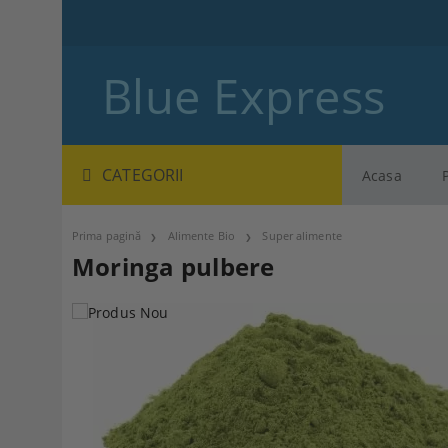
Blue Express
CATEGORII
Acasa
Prima pagină
Alimente Bio
Super alimente
Moringa pulbere