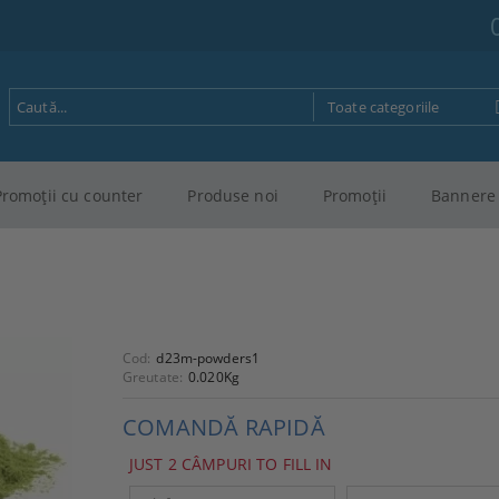
Promoţii cu counter
Produse noi
Promoţii
Bannere 
Cod:
d23m-powders1
Greutate:
0.020
Kg
COMANDĂ RAPIDĂ
JUST 2 CÂMPURI TO FILL IN