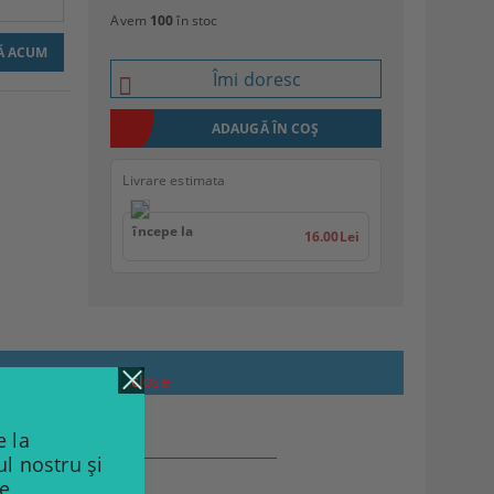
Avem
100
în stoc
Îmi doresc
Livrare estimata
începe la
16.00Lei
close
 la
ul nostru și
de