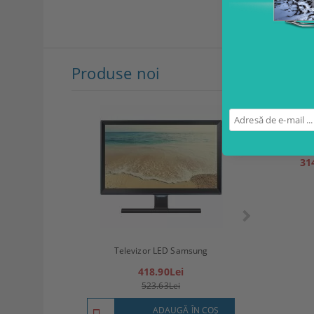
Produse noi
P
K
31
Televizor LED
Televizor LED Samsung
(8
418.90Lei
57
523.63Lei
7
ADAUGĂ ÎN COŞ