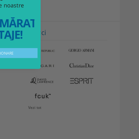
le noastre
MĂRATELE
AJE!
Mărci
tin
VEZI
Storcător
DETALII
fructe
Philips
349.99Lei
Vezi tot