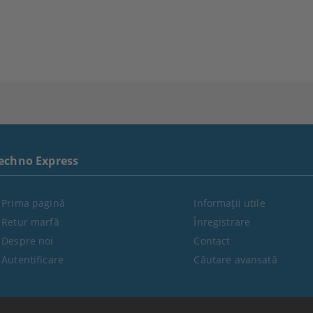
ADAUGĂ ÎN COŞ
echno Express
Prima pagină
Informaţii utile
Retur marfă
Înregistrare
Despre noi
Contact
Autentificare
Căutare avansată