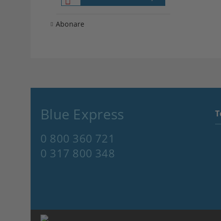
Abonare
Blue Express
T
0 800 360 721
0 317 800 348