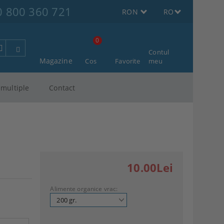
0 800 360 721
RON
RO
0
Contul
Magazine
Cos
Favorite
meu
multiple
Contact
10.00Lei
Alimente organice vrac: