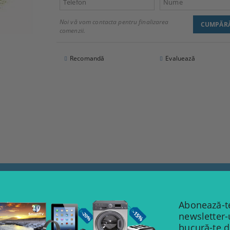
Noi vă vom contacta pentru finalizarea
comenzii.
Recomandă
Evaluează
COMENTARII
Abonează-te
newsletter-
bucură-te 