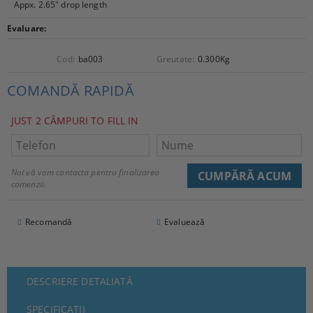
Appx. 2.65" drop length
Evaluare:
Cod:
ba003
Greutate:
0.300
Kg
COMANDĂ RAPIDĂ
JUST 2 CÂMPURI TO FILL IN
Noi vă vom contacta pentru finalizarea
comenzii.
Recomandă
Evaluează
DESCRIERE DETALIATĂ
SPECIFICAȚII