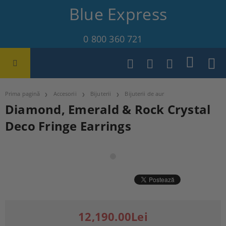
Blue Express
0 800 360 721
Prima pagină
Accesorii
Bijuterii
Bijuterii de aur
Diamond, Emerald & Rock Crystal
Deco Fringe Earrings
12,190.00Lei