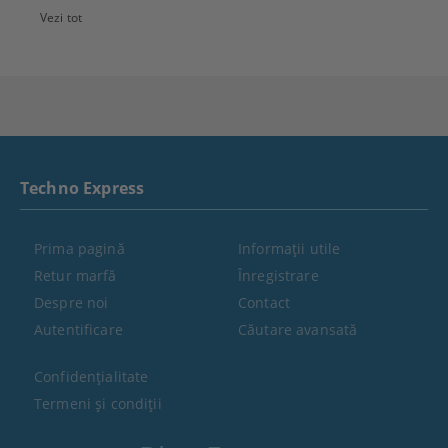
Vezi tot
Techno Express
Prima pagină
Informaţii utile
Retur marfă
Înregistrare
Despre noi
Contact
Autentificare
Căutare avansată
Confidenţialitate
Termeni şi condiţii