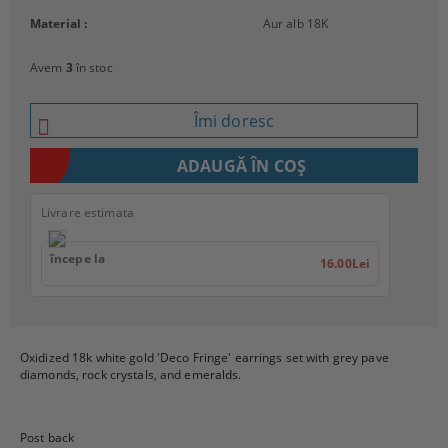
Material :
Aur alb 18K
Avem
3
în stoc
Îmi doresc
Livrare estimata
începe la
16.00Lei
Oxidized 18k white gold 'Deco Fringe' earrings set with grey pave
diamonds, rock crystals, and emeralds.
Post back