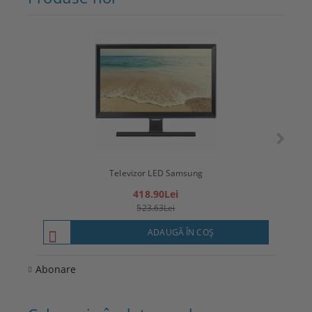
Televizor LED Samsung
T
418.90Lei
523.63Lei
ADAUGĂ ÎN COŞ
Abonare