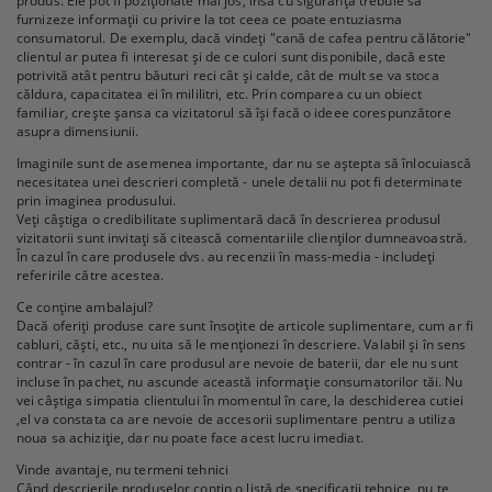
produs. Ele pot fi poziționate mai jos, însă cu siguranță trebuie să
furnizeze informații cu privire la tot ceea ce poate entuziasma
consumatorul. De exemplu, dacă vindeți "cană de cafea pentru călătorie"
clientul ar putea fi interesat și de ce culori sunt disponibile, dacă este
potrivită atât pentru băuturi reci cât și calde, cât de mult se va stoca
căldura, capacitatea ei în mililitri, etc. Prin comparea cu un obiect
familiar, crește șansa ca vizitatorul să își facă o ideee corespunzătore
asupra dimensiunii.
Imaginile sunt de asemenea importante, dar nu se aștepta să înlocuiască
necesitatea unei descrieri completă - unele detalii nu pot fi determinate
prin imaginea produsului.
Veți câștiga o credibilitate suplimentară dacă în descrierea produsul
vizitatorii sunt invitați să citească comentariile clienților dumneavoastră.
În cazul în care produsele dvs. au recenzii în mass-media - includeți
referirile către acestea.
Ce conține ambalajul?
Dacă oferiți produse care sunt însoțite de articole suplimentare, cum ar fi
cabluri, căști, etc., nu uita să le menționezi în descriere. Valabil și în sens
contrar - în cazul în care produsul are nevoie de baterii, dar ele nu sunt
incluse în pachet, nu ascunde această informație consumatorilor tăi. Nu
vei câștiga simpatia clientului în momentul în care, la deschiderea cutiei
,el va constata ca are nevoie de accesorii suplimentare pentru a utiliza
noua sa achiziție, dar nu poate face acest lucru imediat.
Vinde avantaje, nu termeni tehnici
Când descrierile produselor conțin o listă de specificații tehnice, nu te