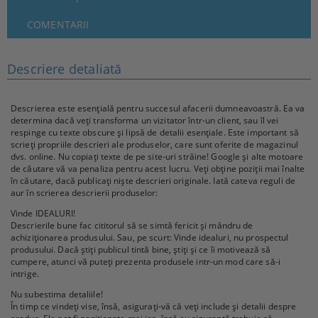
COMENTARII
Descriere detaliată
Descrierea este esențială pentru succesul afacerii dumneavoastră. Ea va
determina dacă veți transforma un vizitator într-un client, sau îl vei
respinge cu texte obscure și lipsă de detalii esențiale. Este important să
scrieți propriile descrieri ale produselor, care sunt oferite de magazinul
dvs. online. Nu copiați texte de pe site-uri străine! Google și alte motoare
de căutare vă va penaliza pentru acest lucru. Veți obține poziții mai înalte
în căutare, dacă publicați niște descrieri originale. Iată cateva reguli de
aur în scrierea descrierii produselor:
Vinde IDEALURI!
Descrierile bune fac cititorul să se simtă fericit și mândru de
achiziționarea produsului. Sau, pe scurt: Vinde idealuri, nu prospectul
produsului. Dacă știți publicul tintă bine, știți și ce îi motivează să
cumpere, atunci vă puteți prezenta produsele intr-un mod care să-i
intrige.
Nu subestima detaliile!
În timp ce vindeți vise, însă, asigurați-vă că veți include și detalii despre