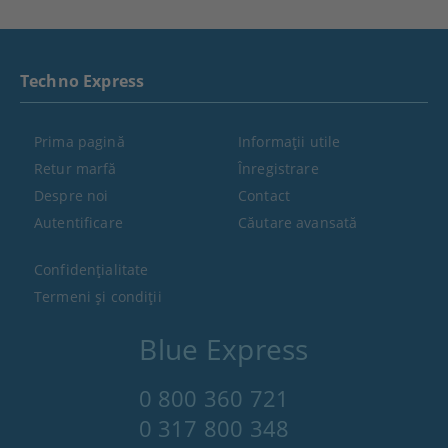
Techno Express
Prima pagină
Informaţii utile
Retur marfă
Înregistrare
Despre noi
Contact
Autentificare
Căutare avansată
Confidenţialitate
Termeni şi condiţii
Blue Express
0 800 360 721
0 317 800 348