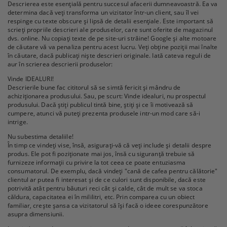
Descrierea este esențială pentru succesul afacerii dumneavoastră. Ea va
determina dacă veți transforma un vizitator într-un client, sau îl vei
respinge cu texte obscure și lipsă de detalii esențiale. Este important să
scrieți propriile descrieri ale produselor, care sunt oferite de magazinul
dvs. online. Nu copiați texte de pe site-uri străine! Google și alte motoare
de căutare vă va penaliza pentru acest lucru. Veți obține poziții mai înalte
în căutare, dacă publicați niște descrieri originale. Iată cateva reguli de
aur în scrierea descrierii produselor:
Vinde IDEALURI!
Descrierile bune fac cititorul să se simtă fericit și mândru de
achiziționarea produsului. Sau, pe scurt: Vinde idealuri, nu prospectul
produsului. Dacă știți publicul tintă bine, știți și ce îi motivează să
cumpere, atunci vă puteți prezenta produsele intr-un mod care să-i
intrige.
Nu subestima detaliile!
În timp ce vindeți vise, însă, asigurați-vă că veți include și detalii despre
produs. Ele pot fi poziționate mai jos, însă cu siguranță trebuie să
furnizeze informații cu privire la tot ceea ce poate entuziasma
consumatorul. De exemplu, dacă vindeți "cană de cafea pentru călătorie"
clientul ar putea fi interesat și de ce culori sunt disponibile, dacă este
potrivită atât pentru băuturi reci cât și calde, cât de mult se va stoca
căldura, capacitatea ei în mililitri, etc. Prin comparea cu un obiect
familiar, crește șansa ca vizitatorul să își facă o ideee corespunzătore
asupra dimensiunii.