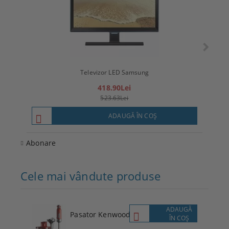
Televizor LED Samsung
T
418.90Lei
523.63Lei
ADAUGĂ ÎN COŞ
Abonare
Cele mai vândute produse
ADAUGĂ
Pasator Kenwood
ÎN COŞ