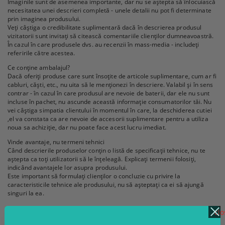
Imaginile sunt de asemenea importante, dar nu se aștepta să înlocuiască
necesitatea unei descrieri completă - unele detalii nu pot fi determinate
prin imaginea produsului.
Veți câștiga o credibilitate suplimentară dacă în descrierea produsul
vizitatorii sunt invitați să citească comentariile clienților dumneavoastră.
În cazul în care produsele dvs. au recenzii în mass-media - includeți
referirile către acestea.
Ce conține ambalajul?
Dacă oferiți produse care sunt însoțite de articole suplimentare, cum ar fi
cabluri, căști, etc., nu uita să le menționezi în descriere. Valabil și în sens
contrar - în cazul în care produsul are nevoie de baterii, dar ele nu sunt
incluse în pachet, nu ascunde această informație consumatorilor tăi. Nu
vei câștiga simpatia clientului în momentul în care, la deschiderea cutiei
,el va constata ca are nevoie de accesorii suplimentare pentru a utiliza
noua sa achiziție, dar nu poate face acest lucru imediat.
Vinde avantaje, nu termeni tehnici
Când descrierile produselor conțin o listă de specificații tehnice, nu te
aștepta ca toți utilizatorii să le înțeleagă. Explicați termenii folosiți,
indicând avantajele lor asupra produsului.
Este important să formulați clienților o concluzie cu privire la
caracteristicile tehnice ale produsului, nu să așteptați ca ei să ajungă
singuri la ea.
clo
Comentarii