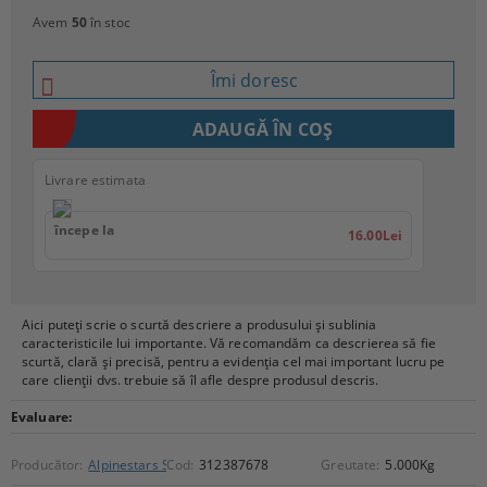
Avem
50
în stoc
Îmi doresc
Livrare estimata
începe la
16.00Lei
Aici puteți scrie o scurtă descriere a produsului și sublinia
caracteristicile lui importante. Vă recomandăm ca descrierea să fie
scurtă, clară și precisă, pentru a evidenția cel mai important lucru pe
care clienții dvs. trebuie să îl afle despre produsul descris.
Evaluare:
Producător:
Alpinestars Street
Cod:
312387678
Greutate:
5.000
Kg