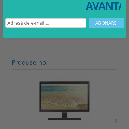
verebilecekler.
AVANTAJ
de către
GDPR 22-05-2018
,
20 Noiembrie 2014 10:22
Ama neden saatlerce forumlarda böyle bir bilgi arayalım. Mağazada o
ürünü satın alan müşterilerin yorumlarına bakmak yeterlidir.
Produse noi