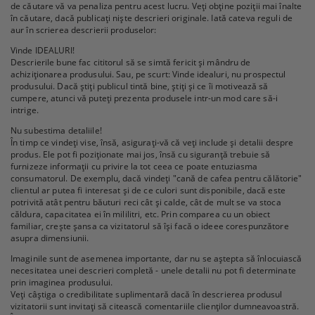
de căutare vă va penaliza pentru acest lucru. Veți obține poziții mai înalte
în căutare, dacă publicați niște descrieri originale. Iată cateva reguli de
aur în scrierea descrierii produselor:
Vinde IDEALURI!
Descrierile bune fac cititorul să se simtă fericit și mândru de
achiziționarea produsului. Sau, pe scurt: Vinde idealuri, nu prospectul
produsului. Dacă știți publicul tintă bine, știți și ce îi motivează să
cumpere, atunci vă puteți prezenta produsele intr-un mod care să-i
intrige.
Nu subestima detaliile!
În timp ce vindeți vise, însă, asigurați-vă că veți include și detalii despre
produs. Ele pot fi poziționate mai jos, însă cu siguranță trebuie să
furnizeze informații cu privire la tot ceea ce poate entuziasma
consumatorul. De exemplu, dacă vindeți "cană de cafea pentru călătorie"
clientul ar putea fi interesat și de ce culori sunt disponibile, dacă este
potrivită atât pentru băuturi reci cât și calde, cât de mult se va stoca
căldura, capacitatea ei în mililitri, etc. Prin comparea cu un obiect
familiar, crește șansa ca vizitatorul să își facă o ideee corespunzătore
asupra dimensiunii.
Imaginile sunt de asemenea importante, dar nu se aștepta să înlocuiască
necesitatea unei descrieri completă - unele detalii nu pot fi determinate
prin imaginea produsului.
Veți câștiga o credibilitate suplimentară dacă în descrierea produsul
vizitatorii sunt invitați să citească comentariile clienților dumneavoastră.