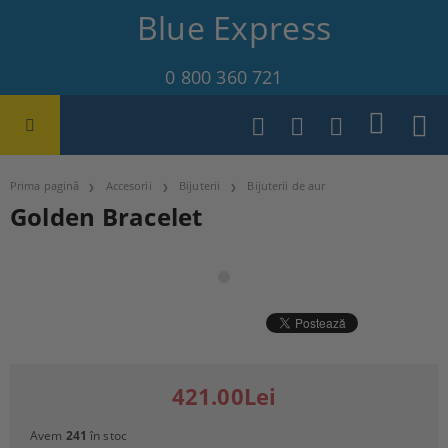
Blue Express
0 800 360 721
Prima pagină
Accesorii
Bijuterii
Bijuterii de aur
Golden Bracelet
421.00Lei
Avem
241
în stoc