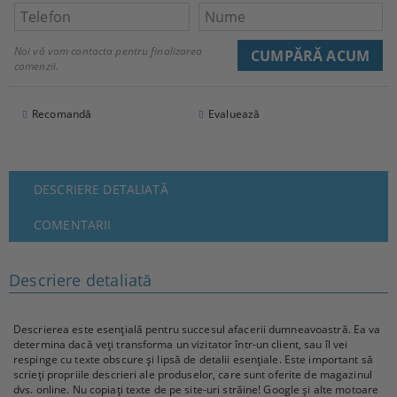
Noi vă vom contacta pentru finalizarea
comenzii.
Recomandă
Evaluează
DESCRIERE DETALIATĂ
COMENTARII
Descriere detaliată
Descrierea este esențială pentru succesul afacerii dumneavoastră. Ea va
determina dacă veți transforma un vizitator într-un client, sau îl vei
respinge cu texte obscure și lipsă de detalii esențiale. Este important să
scrieți propriile descrieri ale produselor, care sunt oferite de magazinul
dvs. online. Nu copiați texte de pe site-uri străine! Google și alte motoare