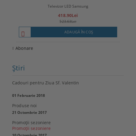
Televizor LED Samsung
T
418.90Lei
523.63Lei
ADAUGĂ ÎN COŞ
Abonare
Ştiri
Cadouri pentru Ziua Sf. Valentin
01 Februarie 2018
Produse noi
21 Octombrie 2017
Promoţii sezoniere
Promoţii sezoniere
10 Octombrie 2017