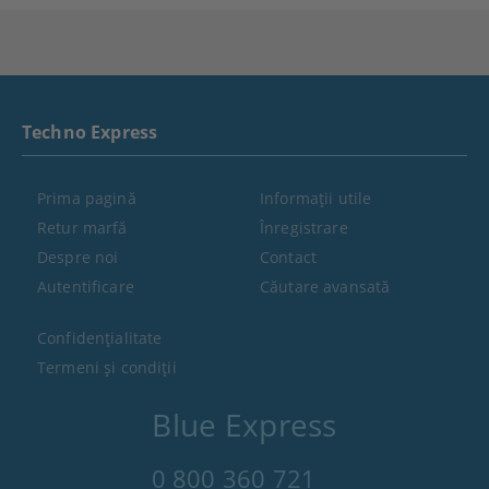
Techno Express
Prima pagină
Informaţii utile
Retur marfă
Înregistrare
Despre noi
Contact
Autentificare
Căutare avansată
Confidenţialitate
Termeni şi condiţii
Blue Express
0 800 360 721