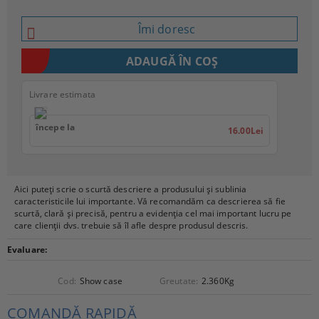
Îmi doresc
Livrare estimata
începe la
16.00Lei
Aici puteți scrie o scurtă descriere a produsului și sublinia
caracteristicile lui importante. Vă recomandăm ca descrierea să fie
scurtă, clară și precisă, pentru a evidenția cel mai important lucru pe
care clienții dvs. trebuie să îl afle despre produsul descris.
Evaluare:
Cod:
Show case
Greutate:
2.360
Kg
COMANDĂ RAPIDĂ