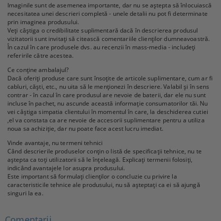
Imaginile sunt de asemenea importante, dar nu se aștepta să înlocuiască
necesitatea unei descrieri completă - unele detalii nu pot fi determinate
prin imaginea produsului.
Veți câștiga o credibilitate suplimentară dacă în descrierea produsul
vizitatorii sunt invitați să citească comentariile clienților dumneavoastră.
În cazul în care produsele dvs. au recenzii în mass-media - includeți
referirile către acestea.
Ce conține ambalajul?
Dacă oferiți produse care sunt însoțite de articole suplimentare, cum ar fi
cabluri, căști, etc., nu uita să le menționezi în descriere. Valabil și în sens
contrar - în cazul în care produsul are nevoie de baterii, dar ele nu sunt
incluse în pachet, nu ascunde această informație consumatorilor tăi. Nu
vei câștiga simpatia clientului în momentul în care, la deschiderea cutiei
,el va constata ca are nevoie de accesorii suplimentare pentru a utiliza
noua sa achiziție, dar nu poate face acest lucru imediat.
Vinde avantaje, nu termeni tehnici
Când descrierile produselor conțin o listă de specificații tehnice, nu te
aștepta ca toți utilizatorii să le înțeleagă. Explicați termenii folosiți,
indicând avantajele lor asupra produsului.
Este important să formulați clienților o concluzie cu privire la
caracteristicile tehnice ale produsului, nu să așteptați ca ei să ajungă
singuri la ea.
Comentarii