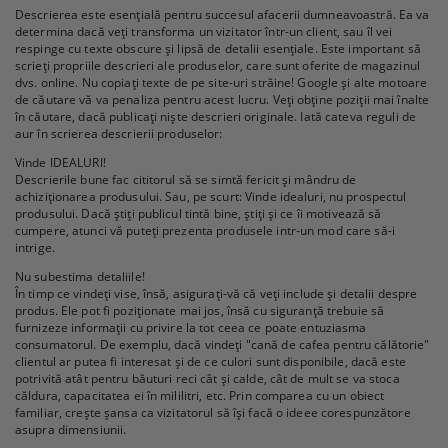
Descrierea este esențială pentru succesul afacerii dumneavoastră. Ea va
determina dacă veți transforma un vizitator într-un client, sau îl vei
respinge cu texte obscure și lipsă de detalii esențiale. Este important să
scrieți propriile descrieri ale produselor, care sunt oferite de magazinul
dvs. online. Nu copiați texte de pe site-uri străine! Google și alte motoare
de căutare vă va penaliza pentru acest lucru. Veți obține poziții mai înalte
în căutare, dacă publicați niște descrieri originale. Iată cateva reguli de
aur în scrierea descrierii produselor:
Vinde IDEALURI!
Descrierile bune fac cititorul să se simtă fericit și mândru de
achiziționarea produsului. Sau, pe scurt: Vinde idealuri, nu prospectul
produsului. Dacă știți publicul tintă bine, știți și ce îi motivează să
cumpere, atunci vă puteți prezenta produsele intr-un mod care să-i
intrige.
Nu subestima detaliile!
În timp ce vindeți vise, însă, asigurați-vă că veți include și detalii despre
produs. Ele pot fi poziționate mai jos, însă cu siguranță trebuie să
furnizeze informații cu privire la tot ceea ce poate entuziasma
consumatorul. De exemplu, dacă vindeți "cană de cafea pentru călătorie"
clientul ar putea fi interesat și de ce culori sunt disponibile, dacă este
potrivită atât pentru băuturi reci cât și calde, cât de mult se va stoca
căldura, capacitatea ei în mililitri, etc. Prin comparea cu un obiect
familiar, crește șansa ca vizitatorul să își facă o ideee corespunzătore
asupra dimensiunii.