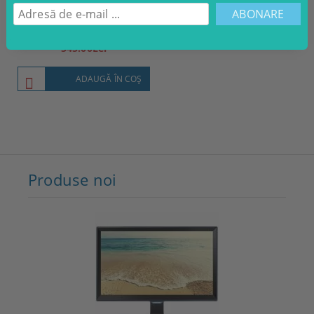
Set Dining
545.00Lei
ADAUGĂ ÎN COŞ
Produse noi