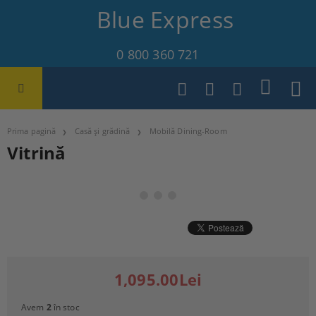
Blue Express
0 800 360 721
Prima pagină
Casă și grădină
Mobilă Dining-Room
Vitrină
1,095.00Lei
Avem
2
în stoc