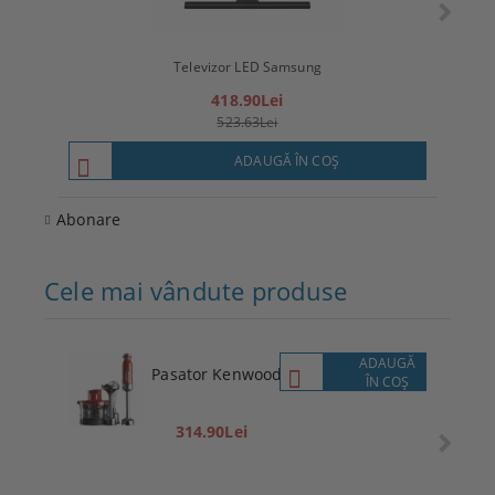
Televizor LED Samsung
T
418.90Lei
523.63Lei
ADAUGĂ ÎN COŞ
Abonare
Cele mai vândute produse
ADAUGĂ
Pasator Kenwood
ÎN COŞ
314.90Lei