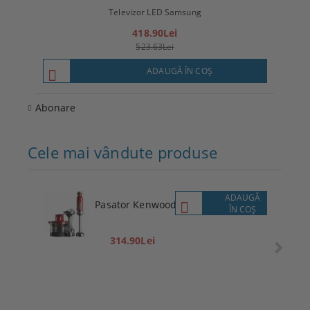
Televizor LED Samsung
T
418.90Lei
523.63Lei
ADAUGĂ ÎN COŞ
Abonare
Cele mai vândute produse
ADAUGĂ
Pasator Kenwood
ÎN COŞ
314.90Lei