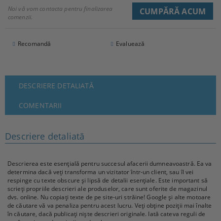
Noi vă vom contacta pentru finalizarea
comenzii.
Recomandă
Evaluează
DESCRIERE DETALIATĂ
COMENTARII
Descriere detaliată
Descrierea este esențială pentru succesul afacerii dumneavoastră. Ea va
determina dacă veți transforma un vizitator într-un client, sau îl vei
respinge cu texte obscure și lipsă de detalii esențiale. Este important să
scrieți propriile descrieri ale produselor, care sunt oferite de magazinul
dvs. online. Nu copiați texte de pe site-uri străine! Google și alte motoare
de căutare vă va penaliza pentru acest lucru. Veți obține poziții mai înalte
în căutare, dacă publicați niște descrieri originale. Iată cateva reguli de