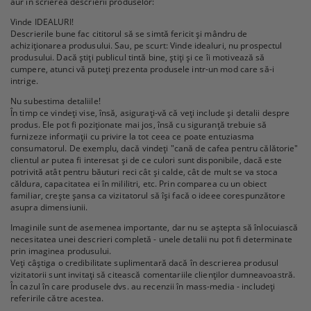
aur în scrierea descrierii produselor:
Vinde IDEALURI!
Descrierile bune fac cititorul să se simtă fericit și mândru de
achiziționarea produsului. Sau, pe scurt: Vinde idealuri, nu prospectul
produsului. Dacă știți publicul tintă bine, știți și ce îi motivează să
cumpere, atunci vă puteți prezenta produsele intr-un mod care să-i
intrige.
Nu subestima detaliile!
În timp ce vindeți vise, însă, asigurați-vă că veți include și detalii despre
produs. Ele pot fi poziționate mai jos, însă cu siguranță trebuie să
furnizeze informații cu privire la tot ceea ce poate entuziasma
consumatorul. De exemplu, dacă vindeți "cană de cafea pentru călătorie"
clientul ar putea fi interesat și de ce culori sunt disponibile, dacă este
potrivită atât pentru băuturi reci cât și calde, cât de mult se va stoca
căldura, capacitatea ei în mililitri, etc. Prin comparea cu un obiect
familiar, crește șansa ca vizitatorul să își facă o ideee corespunzătore
asupra dimensiunii.
Imaginile sunt de asemenea importante, dar nu se aștepta să înlocuiască
necesitatea unei descrieri completă - unele detalii nu pot fi determinate
prin imaginea produsului.
Veți câștiga o credibilitate suplimentară dacă în descrierea produsul
vizitatorii sunt invitați să citească comentariile clienților dumneavoastră.
În cazul în care produsele dvs. au recenzii în mass-media - includeți
referirile către acestea.