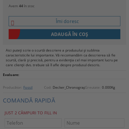
Avem
44
în stoc
Îmi doresc
Aici puteți scrie o scurtă descriere a produsului și sublinia
caracteristicile lui importante. Vă recomandăm ca descrierea să fie
scurtă, clară și precisă, pentru a evidenția cel mai important lucru pe
care clienții dvs. trebuie să îl afle despre produsul descris.
Evaluare:
Producător:
Fossil
Cod:
Decker_Chronograph
Greutate:
0.000
Kg
COMANDĂ RAPIDĂ
JUST 2 CÂMPURI TO FILL IN