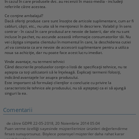
În cazul în care produsele dvs. au recenzii în mass-media - includeți
referirile către acestea.
Ce conține ambalajul?
Dacă oferiți produse care sunt însoțite de articole suplimentare, cum ar fi
cabluri, căști, etc., nu uita să le menționezi în descriere. Valabil și în sens
contrar - în cazul în care produsul are nevoie de baterii, dar ele nu sunt
incluse în pachet, nu ascunde această informație consumatorilor tăi. Nu
vei câștiga simpatia clientului în momentul în care, la deschiderea cutiei
,el va constata ca are nevoie de accesorii suplimentare pentru a utiliza
noua sa achiziție, dar nu poate face acest lucru imediat.
Vinde avantaje, nu termeni tehnici
Când descrierile produselor conțin o listă de specificații tehnice, nu te
aștepta ca toți utilizatorii să le înțeleagă. Explicați termenii folosiți,
indicând avantajele lor asupra produsului.
Este important să formulați clienților o concluzie cu privire la
caracteristicile tehnice ale produsului, nu să așteptați ca ei să ajungă
singuri la ea.
Comentarii
de către
GDPR 22-05-2018
,
20 Noiembrie 2014 05:04
Puan verme özelliği sayesinde müşterilerinize ürünleri değerlendirme
fırsatı sunuyorsunuz. Böylece potansyel müşteriler daha rahat karar