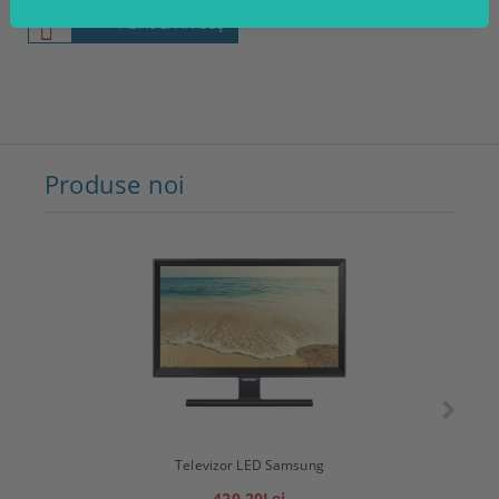
ADAUGĂ ÎN COŞ
Produse noi
Televizor LED Samsung
T
420.20Lei