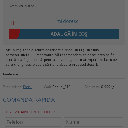
Avem
78
în stoc
Îmi doresc
Aici puteți scrie o scurtă descriere a produsului și sublinia
caracteristicile lui importante. Vă recomandăm ca descrierea să fie
scurtă, clară și precisă, pentru a evidenția cel mai important lucru pe
care clienții dvs. trebuie să îl afle despre produsul descris.
Evaluare:
Producător:
Fossil
Cod:
Cecile _212
Greutate:
0.000
Kg
COMANDĂ RAPIDĂ
JUST 2 CÂMPURI TO FILL IN