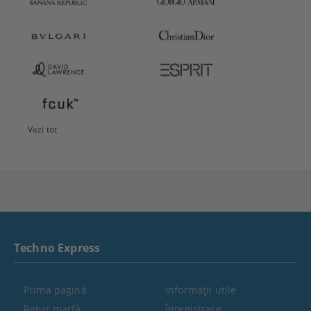
Vezi tot
Techno Express
Prima pagină
Informaţii utile
Retur marfă
Înregistrare