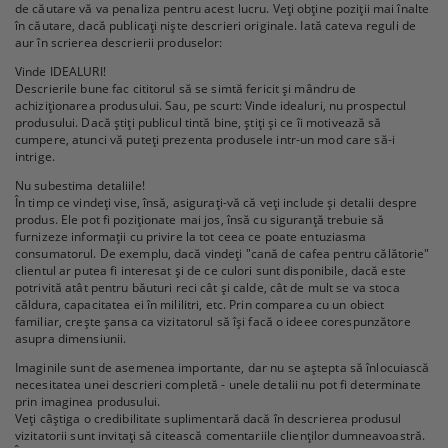
de căutare vă va penaliza pentru acest lucru. Veți obține poziții mai înalte
în căutare, dacă publicați niște descrieri originale. Iată cateva reguli de
aur în scrierea descrierii produselor:
Vinde IDEALURI!
Descrierile bune fac cititorul să se simtă fericit și mândru de
achiziționarea produsului. Sau, pe scurt: Vinde idealuri, nu prospectul
produsului. Dacă știți publicul tintă bine, știți și ce îi motivează să
cumpere, atunci vă puteți prezenta produsele intr-un mod care să-i
intrige.
Nu subestima detaliile!
În timp ce vindeți vise, însă, asigurați-vă că veți include și detalii despre
produs. Ele pot fi poziționate mai jos, însă cu siguranță trebuie să
furnizeze informații cu privire la tot ceea ce poate entuziasma
consumatorul. De exemplu, dacă vindeți "cană de cafea pentru călătorie"
clientul ar putea fi interesat și de ce culori sunt disponibile, dacă este
potrivită atât pentru băuturi reci cât și calde, cât de mult se va stoca
căldura, capacitatea ei în mililitri, etc. Prin comparea cu un obiect
familiar, crește șansa ca vizitatorul să își facă o ideee corespunzătore
asupra dimensiunii.
Imaginile sunt de asemenea importante, dar nu se aștepta să înlocuiască
necesitatea unei descrieri completă - unele detalii nu pot fi determinate
prin imaginea produsului.
Veți câștiga o credibilitate suplimentară dacă în descrierea produsul
vizitatorii sunt invitați să citească comentariile clienților dumneavoastră.