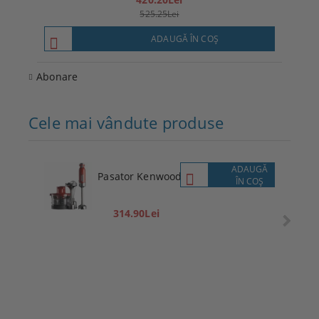
525.25Lei
ADAUGĂ ÎN COŞ
Abonare
Cele mai vândute produse
ADAUGĂ
Pasator Kenwood
ÎN COŞ
314.90Lei