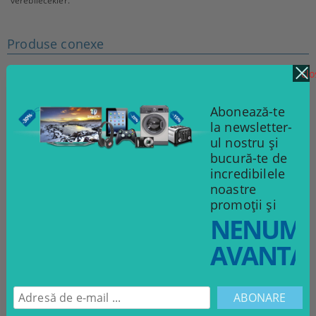
verebilecekler.
Produse conexe
clo
Abonează-te
la newsletter-
ul nostru și
bucură-te de
incredibilele
noastre
promoții și
NENUMĂ
AVANTAJ
Brățara "Summer-time"
30.00Lei