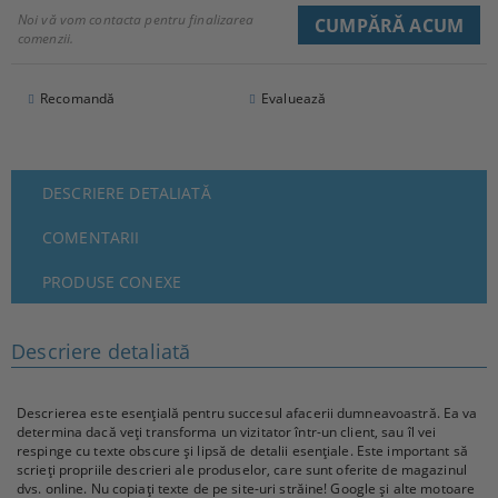
Noi vă vom contacta pentru finalizarea
comenzii.
Recomandă
Evaluează
DESCRIERE DETALIATĂ
COMENTARII
PRODUSE CONEXE
Descriere detaliată
Descrierea este esențială pentru succesul afacerii dumneavoastră. Ea va
determina dacă veți transforma un vizitator într-un client, sau îl vei
respinge cu texte obscure și lipsă de detalii esențiale. Este important să
scrieți propriile descrieri ale produselor, care sunt oferite de magazinul
dvs. online. Nu copiați texte de pe site-uri străine! Google și alte motoare