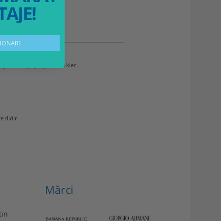
AJE!
ajungă singuri la ea.
yetlerini paylaşabilecekler.
rlidir.
Mărci
tin