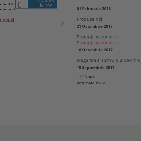
ADAUGĂ
VEZI
asator
Lenovo
ÎN COŞ
DETALII
01 Februarie 2018
enwood
P1M
359.10Lei
Produse noi
4.90Lei
399.00Lei
21 Octombrie 2017
Promoţii sezoniere
Promoţii sezoniere
10 Octombrie 2017
 Sony 32R400CB, 32"
Magazinul nostru s-a deschis
0 см), HD
MacBook Air 13
19 Septembrie 2017
6.80Lei
2,769.99Lei
RSS știri
21.00Lei
Vezi toate știrile
ADAUGĂ ÎN COŞ
ADAUGĂ ÎN COŞ