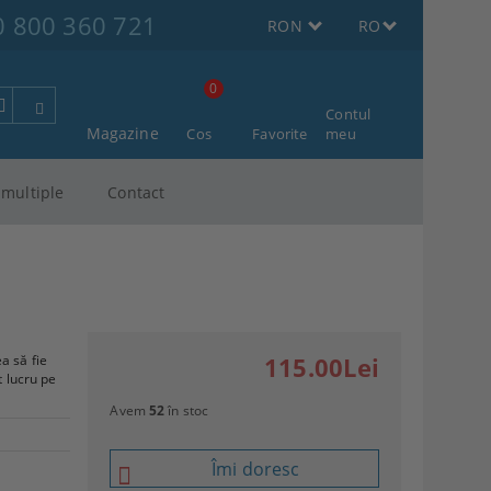
0 800 360 721
RON
RO
0
Contul
Magazine
Cos
Favorite
meu
multiple
Contact
a să fie
115.00Lei
t lucru pe
Avem
52
în stoc
Îmi doresc