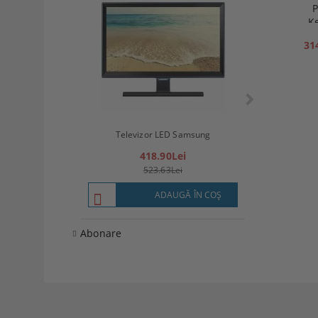
P
K
31
Televizor LED
Televizor LED Samsung
(8
418.90Lei
57
523.63Lei
7
ADAUGĂ ÎN COŞ
Abonare