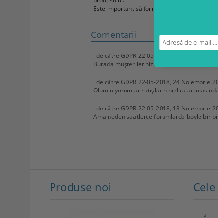
produsului.
Este important să formulați clienților o conclu
Comentarii
de către
GDPR 22-05-2018
,
26 Noiembrie 2
Burada müşterileriniz ürün hakkında size sor
de către
GDPR 22-05-2018
,
24 Noiembrie 2
Olumlu yorumlar satışların hızlıca artmasında
de către
GDPR 22-05-2018
,
13 Noiembrie 2
Ama neden saatlerce forumlarda böyle bir bil
Produse noi