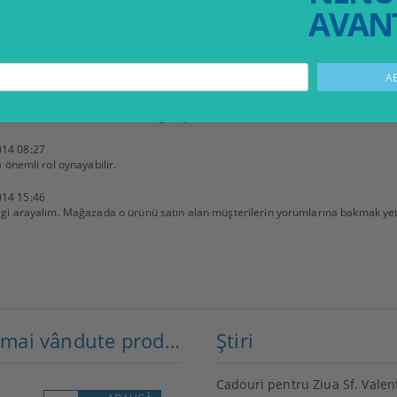
AVANT
zie cu privire la caracteristicile tehnice ale produsului, nu să așteptați ca ei să 
014 18:57
u sorabilecekler, ürün hakkında görüşlerini ifade edebilecekler ve sizden memnu
014 08:27
 önemli rol oynayabilir.
014 15:46
gi arayalım. Mağazada o ürünü satın alan müşterilerin yorumlarına bakmak yete
Cele mai vândute produse
Ştiri
Cadouri pentru Ziua Sf. Valen