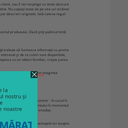
lient, sau îl vei respinge cu texte obscure
line. Nu copiați texte de pe site-uri străine!
ște descrieri originale. Iată cateva reguli
ectul produsului. Dacă știți publicul tintă
nță trebuie să furnizeze informații cu privire
nteresat și de ce culori sunt disponibile,
 comparea cu un obiect familiar, crește șansa
 nu pot fi determinate prin imaginea
close
lor dumneavoastră.
 la
ul nostru și
ere. Valabil și în sens contrar - în cazul în
de
vei câștiga simpatia clientului în momentul
le noastre
u poate face acest lucru imediat.
MĂRATELE
menii folosiți, indicând avantajele lor asupra