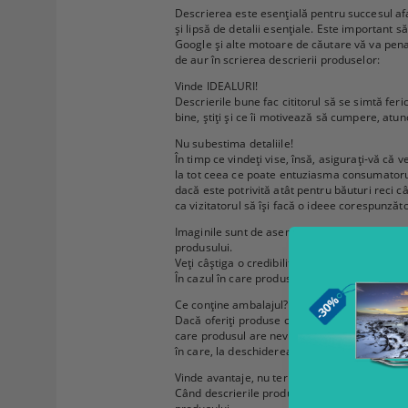
Descrierea este esențială pentru succesul afa
și lipsă de detalii esențiale. Este important s
Google și alte motoare de căutare vă va penaliz
de aur în scrierea descrierii produselor:
Vinde IDEALURI!
Descrierile bune fac cititorul să se simtă feri
bine, știți și ce îi motivează să cumpere, atu
Nu subestima detaliile!
În timp ce vindeți vise, însă, asigurați-vă că v
la tot ceea ce poate entuziasma consumatorul. 
dacă este potrivită atât pentru băuturi reci câ
ca vizitatorul să își facă o ideee corespunză
Imaginile sunt de asemenea importante, dar n
produsului.
Veți câștiga o credibilitate suplimentară dacă
În cazul în care produsele dvs. au recenzii în
Ce conține ambalajul?
Dacă oferiți produse care sunt însoțite de artic
care produsul are nevoie de baterii, dar ele 
în care, la deschiderea cutiei ,el va constata
Vinde avantaje, nu termeni tehnici
Când descrierile produselor conțin o listă de sp