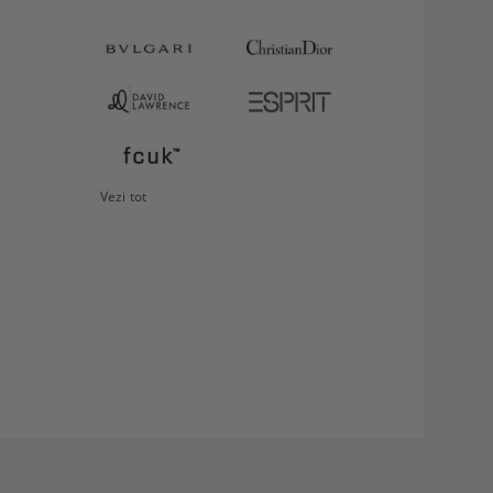
VEZI
Storcător
DETALII
fructe
Philips
349.99Lei
Vezi tot