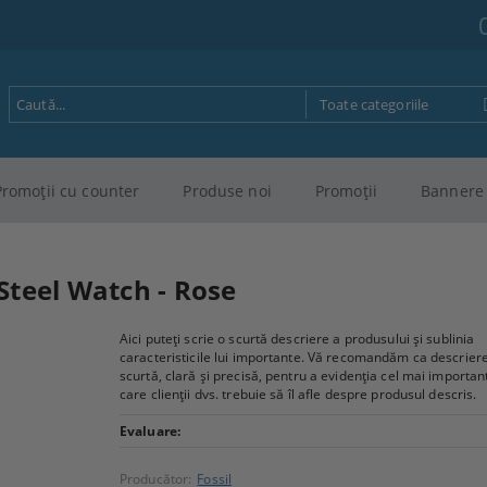
Promoţii cu counter
Produse noi
Promoţii
Bannere 
Steel Watch - Rose
Aici puteți scrie o scurtă descriere a produsului și sublinia
caracteristicile lui importante. Vă recomandăm ca descriere
scurtă, clară și precisă, pentru a evidenția cel mai importan
care clienții dvs. trebuie să îl afle despre produsul descris.
Evaluare:
Producător:
Fossil