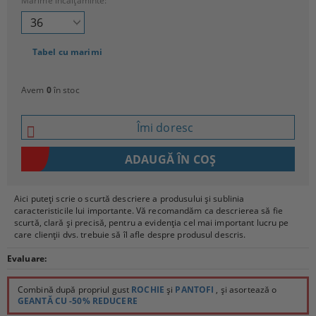
Mărime încălțăminte:
Tabel cu marimi
Avem
0
în stoc
Îmi doresc
Aici puteți scrie o scurtă descriere a produsului și sublinia
caracteristicile lui importante. Vă recomandăm ca descrierea să fie
scurtă, clară și precisă, pentru a evidenția cel mai important lucru pe
care clienții dvs. trebuie să îl afle despre produsul descris.
Evaluare:
Combină după propriul gust
ROCHIE
și
PANTOFI
, și asortează o
GEANTĂ CU -50% REDUCERE