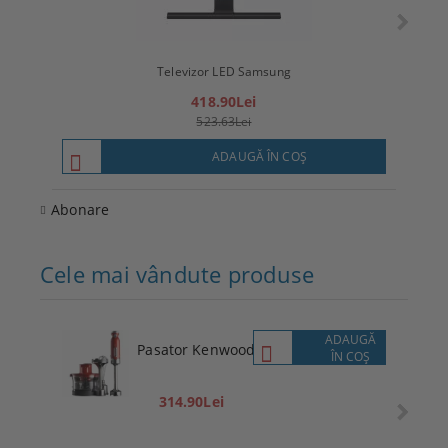
Televizor LED Samsung
T
418.90Lei
523.63Lei
ADAUGĂ ÎN COŞ
Abonare
Cele mai vândute produse
ADAUGĂ
Pasator Kenwood
ÎN COŞ
314.90Lei