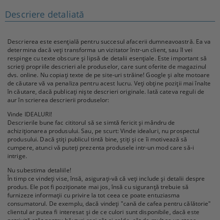
Descriere detaliată
Descrierea este esențială pentru succesul afacerii dumneavoastră. Ea va
determina dacă veți transforma un vizitator într-un client, sau îl vei
respinge cu texte obscure și lipsă de detalii esențiale. Este important să
scrieți propriile descrieri ale produselor, care sunt oferite de magazinul
dvs. online. Nu copiați texte de pe site-uri străine! Google și alte motoare
de căutare vă va penaliza pentru acest lucru. Veți obține poziții mai înalte
în căutare, dacă publicați niște descrieri originale. Iată cateva reguli de
aur în scrierea descrierii produselor:
Vinde IDEALURI!
Descrierile bune fac cititorul să se simtă fericit și mândru de
achiziționarea produsului. Sau, pe scurt: Vinde idealuri, nu prospectul
produsului. Dacă știți publicul tintă bine, știți și ce îi motivează să
cumpere, atunci vă puteți prezenta produsele intr-un mod care să-i
intrige.
Nu subestima detaliile!
În timp ce vindeți vise, însă, asigurați-vă că veți include și detalii despre
produs. Ele pot fi poziționate mai jos, însă cu siguranță trebuie să
furnizeze informații cu privire la tot ceea ce poate entuziasma
consumatorul. De exemplu, dacă vindeți "cană de cafea pentru călătorie"
clientul ar putea fi interesat și de ce culori sunt disponibile, dacă este