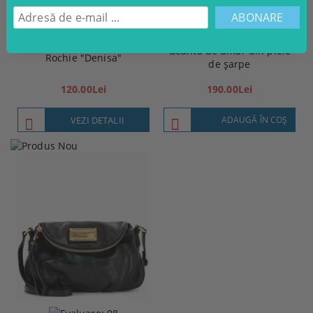
Geantă de umăr din piele
Rochie "Denisa"
de șarpe
120.00Lei
190.00Lei
VEZI DETALII
ADAUGĂ ÎN COŞ