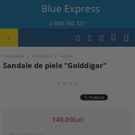
Blue Express
0 800 360 721
Prima pagină
Încălțăminte
Toc Înalt
Sandale de piele "Golddigar"
140.00Lei