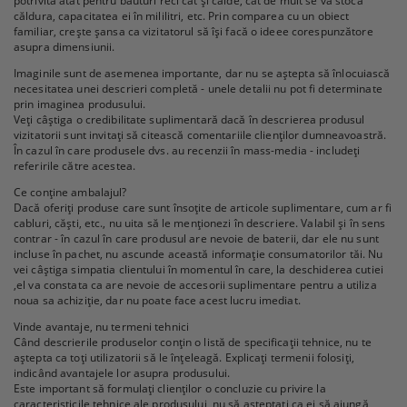
potrivită atât pentru băuturi reci cât și calde, cât de mult se va stoca
căldura, capacitatea ei în mililitri, etc. Prin comparea cu un obiect
familiar, crește șansa ca vizitatorul să își facă o ideee corespunzătore
asupra dimensiunii.
Imaginile sunt de asemenea importante, dar nu se aștepta să înlocuiască
necesitatea unei descrieri completă - unele detalii nu pot fi determinate
prin imaginea produsului.
Veți câștiga o credibilitate suplimentară dacă în descrierea produsul
vizitatorii sunt invitați să citească comentariile clienților dumneavoastră.
În cazul în care produsele dvs. au recenzii în mass-media - includeți
referirile către acestea.
Ce conține ambalajul?
Dacă oferiți produse care sunt însoțite de articole suplimentare, cum ar fi
cabluri, căști, etc., nu uita să le menționezi în descriere. Valabil și în sens
contrar - în cazul în care produsul are nevoie de baterii, dar ele nu sunt
incluse în pachet, nu ascunde această informație consumatorilor tăi. Nu
vei câștiga simpatia clientului în momentul în care, la deschiderea cutiei
,el va constata ca are nevoie de accesorii suplimentare pentru a utiliza
noua sa achiziție, dar nu poate face acest lucru imediat.
Vinde avantaje, nu termeni tehnici
Când descrierile produselor conțin o listă de specificații tehnice, nu te
aștepta ca toți utilizatorii să le înțeleagă. Explicați termenii folosiți,
indicând avantajele lor asupra produsului.
Este important să formulați clienților o concluzie cu privire la
caracteristicile tehnice ale produsului, nu să așteptați ca ei să ajungă