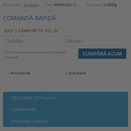
Producător:
Givenchy
Cod:
MARIA5021-1
Greutate:
0.000
Kg
COMANDĂ RAPIDĂ
JUST 2 CÂMPURI TO FILL IN
Noi vă vom contacta pentru finalizarea
comenzii.
Recomandă
Evaluează
DESCRIERE DETALIATĂ
COMENTARII
PRODUSE CONEXE