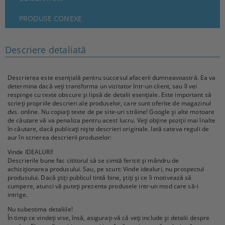
PRODUSE CONEXE
Descriere detaliată
Descrierea este esențială pentru succesul afacerii dumneavoastră. Ea va
determina dacă veți transforma un vizitator într-un client, sau îl vei
respinge cu texte obscure și lipsă de detalii esențiale. Este important să
scrieți propriile descrieri ale produselor, care sunt oferite de magazinul
dvs. online. Nu copiați texte de pe site-uri străine! Google și alte motoare
de căutare vă va penaliza pentru acest lucru. Veți obține poziții mai înalte
în căutare, dacă publicați niște descrieri originale. Iată cateva reguli de
aur în scrierea descrierii produselor:
Vinde IDEALURI!
Descrierile bune fac cititorul să se simtă fericit și mândru de
achiziționarea produsului. Sau, pe scurt: Vinde idealuri, nu prospectul
produsului. Dacă știți publicul tintă bine, știți și ce îi motivează să
cumpere, atunci vă puteți prezenta produsele intr-un mod care să-i
intrige.
Nu subestima detaliile!
În timp ce vindeți vise, însă, asigurați-vă că veți include și detalii despre