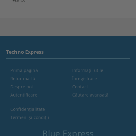
Vezi tot
Techno Express
Prima pagină
Informaţii utile
Retur marfă
Înregistrare
Despre noi
Contact
Autentificare
Căutare avansată
Confidenţialitate
Termeni şi condiţii
Blue Express