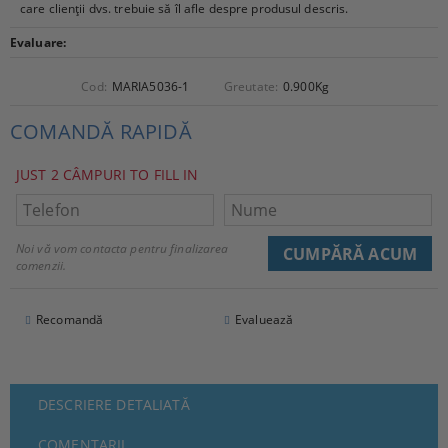
care clienții dvs. trebuie să îl afle despre produsul descris.
Evaluare:
Cod:
MARIA5036-1
Greutate:
0.900
Kg
COMANDĂ RAPIDĂ
JUST 2 CÂMPURI TO FILL IN
Noi vă vom contacta pentru finalizarea
comenzii.
Recomandă
Evaluează
DESCRIERE DETALIATĂ
COMENTARII