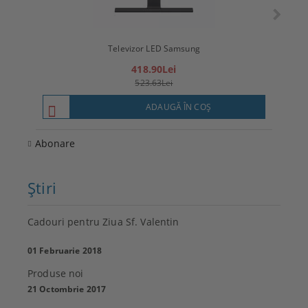
Televizor LED Samsung
T
418.90Lei
523.63Lei
ADAUGĂ ÎN COŞ
Abonare
Ştiri
Cadouri pentru Ziua Sf. Valentin
01 Februarie 2018
Produse noi
21 Octombrie 2017