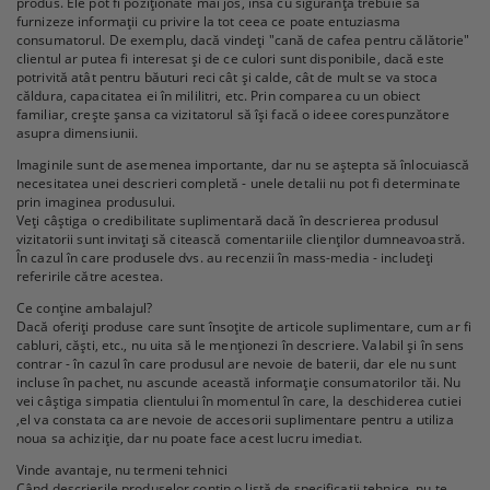
produs. Ele pot fi poziționate mai jos, însă cu siguranță trebuie să
furnizeze informații cu privire la tot ceea ce poate entuziasma
consumatorul. De exemplu, dacă vindeți "cană de cafea pentru călătorie"
clientul ar putea fi interesat și de ce culori sunt disponibile, dacă este
potrivită atât pentru băuturi reci cât și calde, cât de mult se va stoca
căldura, capacitatea ei în mililitri, etc. Prin comparea cu un obiect
familiar, crește șansa ca vizitatorul să își facă o ideee corespunzătore
asupra dimensiunii.
Imaginile sunt de asemenea importante, dar nu se aștepta să înlocuiască
necesitatea unei descrieri completă - unele detalii nu pot fi determinate
prin imaginea produsului.
Veți câștiga o credibilitate suplimentară dacă în descrierea produsul
vizitatorii sunt invitați să citească comentariile clienților dumneavoastră.
În cazul în care produsele dvs. au recenzii în mass-media - includeți
referirile către acestea.
Ce conține ambalajul?
Dacă oferiți produse care sunt însoțite de articole suplimentare, cum ar fi
cabluri, căști, etc., nu uita să le menționezi în descriere. Valabil și în sens
contrar - în cazul în care produsul are nevoie de baterii, dar ele nu sunt
incluse în pachet, nu ascunde această informație consumatorilor tăi. Nu
vei câștiga simpatia clientului în momentul în care, la deschiderea cutiei
,el va constata ca are nevoie de accesorii suplimentare pentru a utiliza
noua sa achiziție, dar nu poate face acest lucru imediat.
Vinde avantaje, nu termeni tehnici
Când descrierile produselor conțin o listă de specificații tehnice, nu te