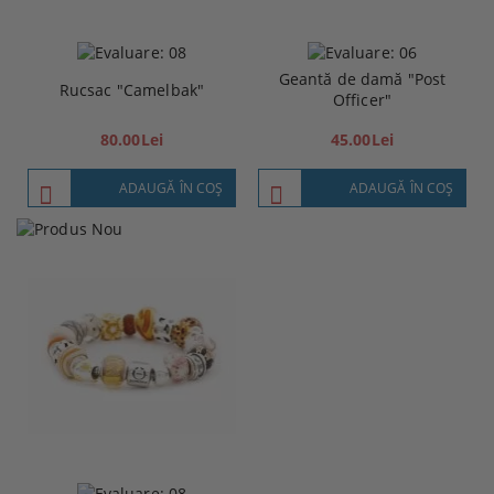
Geantă de damă "Post
Rucsac "Camelbak"
Officer"
80.00Lei
45.00Lei
ADAUGĂ ÎN COŞ
ADAUGĂ ÎN COŞ