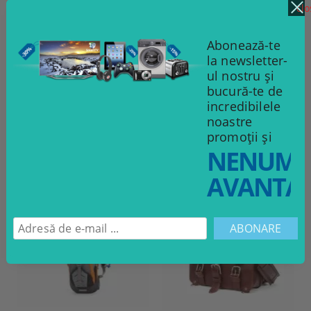
clo
Abonează-te
la newsletter-
ul nostru și
bucură-te de
Pantofi "Red Romance"
Pantofi "Night out"
incredibilele
noastre
55.00Lei
60.00Lei
promoții și
NENUMĂ
VEZI DETALII
VEZI DETALII
AVANTAJ