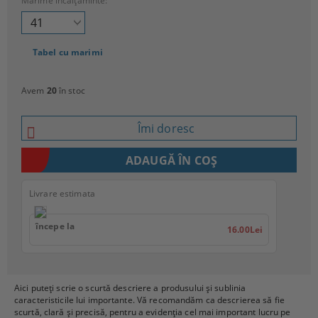
Mărime încălțăminte:
Tabel cu marimi
Avem
20
în stoc
Îmi doresc
Livrare estimata
începe la
16.00Lei
Aici puteți scrie o scurtă descriere a produsului și sublinia
caracteristicile lui importante. Vă recomandăm ca descrierea să fie
scurtă, clară și precisă, pentru a evidenția cel mai important lucru pe