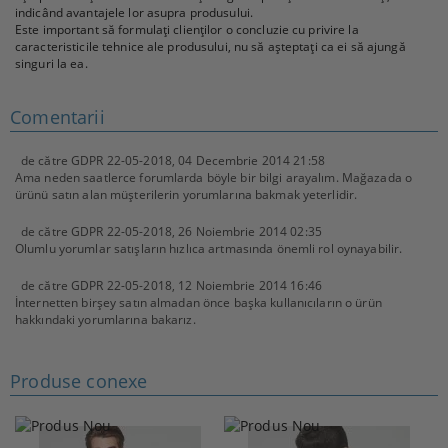
indicând avantajele lor asupra produsului.
Este important să formulați clienților o concluzie cu privire la
caracteristicile tehnice ale produsului, nu să așteptați ca ei să ajungă
singuri la ea.
Comentarii
de către
GDPR 22-05-2018
,
04 Decembrie 2014 21:58
Ama neden saatlerce forumlarda böyle bir bilgi arayalım. Mağazada o
ürünü satın alan müşterilerin yorumlarına bakmak yeterlidir.
de către
GDPR 22-05-2018
,
26 Noiembrie 2014 02:35
Olumlu yorumlar satışların hızlıca artmasında önemli rol oynayabilir.
de către
GDPR 22-05-2018
,
12 Noiembrie 2014 16:46
İnternetten birşey satın almadan önce başka kullanıcıların o ürün
hakkındaki yorumlarına bakarız.
Produse conexe