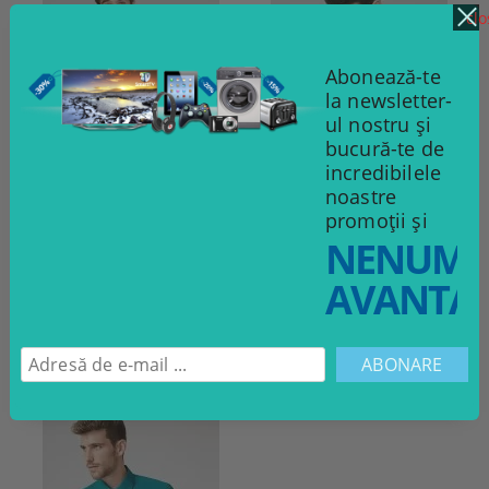
clo
Abonează-te
la newsletter-
ul nostru și
bucură-te de
incredibilele
noastre
promoții și
NENUMĂ
Cămașă Plaid cu broderie
Slim: tricou cu manșete
AVANTAJ
99.00Lei
160.00Lei
VEZI DETALII
VEZI DETALII