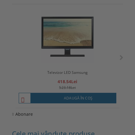
Televizor LED Samsung
T
418.54Lei
523.18Lei
ADAUGĂ ÎN COŞ
Abonare
Cele mai vândute produse