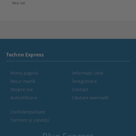
Vezi tot
Techno Express
Prima pagină
Informaţii utile
Retur marfă
Înregistrare
Despre noi
Contact
Autentificare
Căutare avansată
Confidenţialitate
Termeni şi condiţii