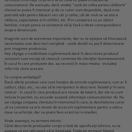
consumatorul. De exemplu, dacă vindeți "cană de cafea pentru călătorie"
clientul ar putea fi interesat și de ce culori sunt disponibile, dacă este
potrivită atât pentru băuturi reci cât și calde, cât de mult se va stoca
căldura, capacitatea ei în mililitri, etc. Prin comparea cu un obiect
familiar, crește șansa ca vizitatorul să își facă o ideee corespunzătore
asupra dimensiunii.
Imaginile sunt de asemenea importante, dar nu se aștepta să înlocuiască
necesitatea unei descrieri completă - unele detalii nu pot fi determinate
prin imaginea produsului.
Veți câștiga o credibilitate suplimentară dacă în descrierea produsul
vizitatorii sunt invitați să citească comentariile clienților dumneavoastră.
În cazul în care produsele dvs. au recenzii în mass-media - includeți
referirile către acestea.
Ce conține ambalajul?
Dacă oferiți produse care sunt însoțite de articole suplimentare, cum ar fi
cabluri, căști, etc., nu uita să le menționezi în descriere. Valabil și în sens
contrar - în cazul în care produsul are nevoie de baterii, dar ele nu sunt
incluse în pachet, nu ascunde această informație consumatorilor tăi. Nu
vei câștiga simpatia clientului în momentul în care, la deschiderea cutiei
,el va constata ca are nevoie de accesorii suplimentare pentru a utiliza
noua sa achiziție, dar nu poate face acest lucru imediat.
Vinde avantaje, nu termeni tehnici
Când descrierile produselor conțin o listă de specificații tehnice, nu te
aștepta ca toți utilizatorii să le înțeleagă. Explicați termenii folosiți,