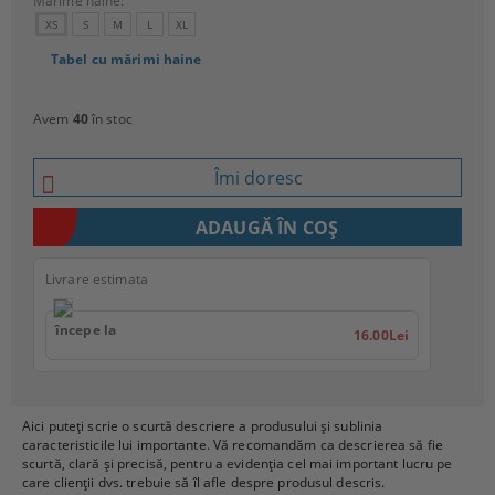
Mărime haine:
XS
S
M
L
XL
Tabel cu mărimi haine
Avem
40
în stoc
Îmi doresc
Livrare estimata
începe la
16.00Lei
Aici puteți scrie o scurtă descriere a produsului și sublinia
caracteristicile lui importante. Vă recomandăm ca descrierea să fie
scurtă, clară și precisă, pentru a evidenția cel mai important lucru pe
care clienții dvs. trebuie să îl afle despre produsul descris.