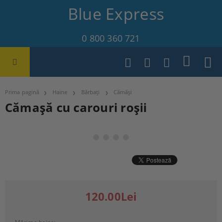
Blue Express
0 800 360 721
Prima pagină
Haine
Bărbați
Cămăși
Cămașă cu carouri roșii
120.00Lei