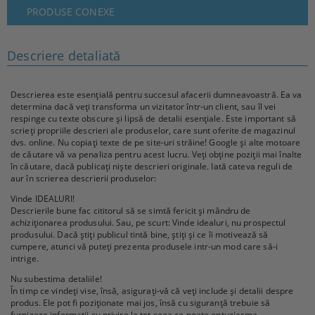
PRODUSE CONEXE
Descriere detaliată
Descrierea este esențială pentru succesul afacerii dumneavoastră. Ea va
determina dacă veți transforma un vizitator într-un client, sau îl vei
respinge cu texte obscure și lipsă de detalii esențiale. Este important să
scrieți propriile descrieri ale produselor, care sunt oferite de magazinul
dvs. online. Nu copiați texte de pe site-uri străine! Google și alte motoare
de căutare vă va penaliza pentru acest lucru. Veți obține poziții mai înalte
în căutare, dacă publicați niște descrieri originale. Iată cateva reguli de
aur în scrierea descrierii produselor:
Vinde IDEALURI!
Descrierile bune fac cititorul să se simtă fericit și mândru de
achiziționarea produsului. Sau, pe scurt: Vinde idealuri, nu prospectul
produsului. Dacă știți publicul tintă bine, știți și ce îi motivează să
cumpere, atunci vă puteți prezenta produsele intr-un mod care să-i
intrige.
Nu subestima detaliile!
În timp ce vindeți vise, însă, asigurați-vă că veți include și detalii despre
produs. Ele pot fi poziționate mai jos, însă cu siguranță trebuie să
furnizeze informații cu privire la tot ceea ce poate entuziasma