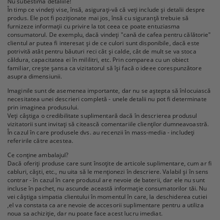
Nu subestima detaliile!
În timp ce vindeți vise, însă, asigurați-vă că veți include și detalii despre
produs. Ele pot fi poziționate mai jos, însă cu siguranță trebuie să
furnizeze informații cu privire la tot ceea ce poate entuziasma
consumatorul. De exemplu, dacă vindeți "cană de cafea pentru călătorie"
clientul ar putea fi interesat și de ce culori sunt disponibile, dacă este
potrivită atât pentru băuturi reci cât și calde, cât de mult se va stoca
căldura, capacitatea ei în mililitri, etc. Prin comparea cu un obiect
familiar, crește șansa ca vizitatorul să își facă o ideee corespunzătore
asupra dimensiunii.
Imaginile sunt de asemenea importante, dar nu se aștepta să înlocuiască
necesitatea unei descrieri completă - unele detalii nu pot fi determinate
prin imaginea produsului.
Veți câștiga o credibilitate suplimentară dacă în descrierea produsul
vizitatorii sunt invitați să citească comentariile clienților dumneavoastră.
În cazul în care produsele dvs. au recenzii în mass-media - includeți
referirile către acestea.
Ce conține ambalajul?
Dacă oferiți produse care sunt însoțite de articole suplimentare, cum ar fi
cabluri, căști, etc., nu uita să le menționezi în descriere. Valabil și în sens
contrar - în cazul în care produsul are nevoie de baterii, dar ele nu sunt
incluse în pachet, nu ascunde această informație consumatorilor tăi. Nu
vei câștiga simpatia clientului în momentul în care, la deschiderea cutiei
,el va constata ca are nevoie de accesorii suplimentare pentru a utiliza
noua sa achiziție, dar nu poate face acest lucru imediat.