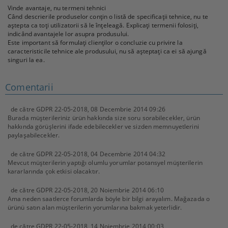
Vinde avantaje, nu termeni tehnici
Când descrierile produselor conțin o listă de specificații tehnice, nu te
aștepta ca toți utilizatorii să le înțeleagă. Explicați termenii folosiți,
indicând avantajele lor asupra produsului.
Este important să formulați clienților o concluzie cu privire la
caracteristicile tehnice ale produsului, nu să așteptați ca ei să ajungă
singuri la ea.
Comentarii
de către
GDPR 22-05-2018
,
08 Decembrie 2014 09:26
Burada müşterileriniz ürün hakkında size soru sorabilecekler, ürün
hakkında görüşlerini ifade edebilecekler ve sizden memnuyetlerini
paylaşabilecekler.
de către
GDPR 22-05-2018
,
04 Decembrie 2014 04:32
Mevcut müşterilerin yaptığı olumlu yorumlar potansyel müşterilerin
kararlarında çok etkisi olacaktır.
de către
GDPR 22-05-2018
,
20 Noiembrie 2014 06:10
Ama neden saatlerce forumlarda böyle bir bilgi arayalım. Mağazada o
ürünü satın alan müşterilerin yorumlarına bakmak yeterlidir.
de către
GDPR 22-05-2018
,
14 Noiembrie 2014 00:03