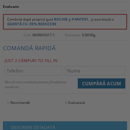
Evaluare:
Combină după propriul gust
ROCHIE
și
PANTOFI
, și asortează o
GEANTĂ CU -50% REDUCERE
Cod:
MARIA5017-1
Greutate:
0.800
Kg
COMANDĂ RAPIDĂ
JUST 2 CÂMPURI TO FILL IN
Noi vă vom contacta pentru finalizarea
comenzii.
Recomandă
Evaluează
DESCRIERE DETALIATĂ