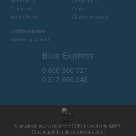
Retur marfă
Înregistrare
Despre noi
Contact
Autentificare
Căutare avansată
Confidenţialitate
Termeni şi condiţii
Blue Express
0 800 360 721
0 317 800 348
GDPR
Magazinul nostru respecta 100% prevederile GDPR.
Citeste politica de confidentialitate