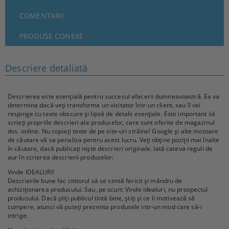
COMENTARII
PRODUSE CONEXE
Descriere detaliată
Descrierea este esențială pentru succesul afacerii dumneavoastră. Ea va
determina dacă veți transforma un vizitator într-un client, sau îl vei
respinge cu texte obscure și lipsă de detalii esențiale. Este important să
scrieți propriile descrieri ale produselor, care sunt oferite de magazinul
dvs. online. Nu copiați texte de pe site-uri străine! Google și alte motoare
de căutare vă va penaliza pentru acest lucru. Veți obține poziții mai înalte
în căutare, dacă publicați niște descrieri originale. Iată cateva reguli de
aur în scrierea descrierii produselor:
Vinde IDEALURI!
Descrierile bune fac cititorul să se simtă fericit și mândru de
achiziționarea produsului. Sau, pe scurt: Vinde idealuri, nu prospectul
produsului. Dacă știți publicul tintă bine, știți și ce îi motivează să
cumpere, atunci vă puteți prezenta produsele intr-un mod care să-i
intrige.