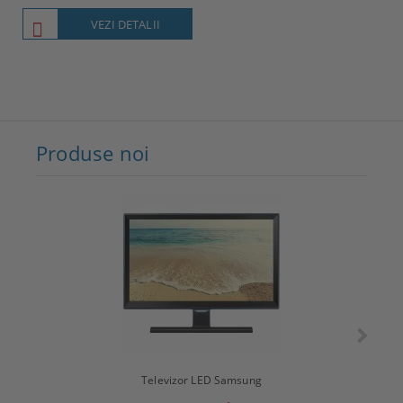
VEZI DETALII
Produse noi
Televizor LED Samsung
T