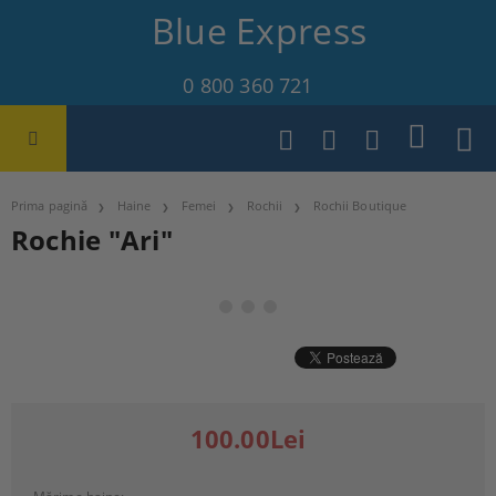
Blue Express
0 800 360 721
Prima pagină
Haine
Femei
Rochii
Rochii Boutique
Rochie "Ari"
100.00Lei