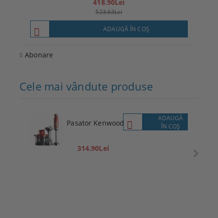
418.90Lei
523.63Lei
ADAUGĂ ÎN COŞ
Abonare
Cele mai vândute produse
ADAUGĂ
Pasator Kenwood
ÎN COŞ
314.90Lei