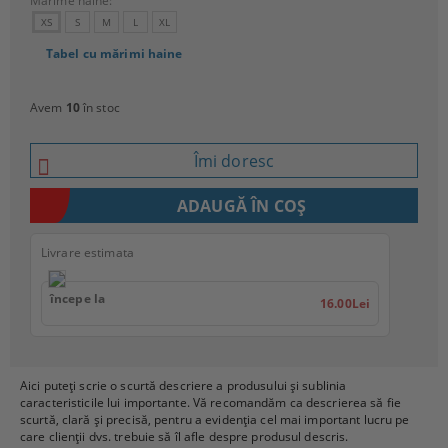
Mărime haine:
XS
S
M
L
XL
Tabel cu mărimi haine
Avem
10
în stoc
Îmi doresc
Livrare estimata
începe la
16.00Lei
Aici puteți scrie o scurtă descriere a produsului și sublinia
caracteristicile lui importante. Vă recomandăm ca descrierea să fie
scurtă, clară și precisă, pentru a evidenția cel mai important lucru pe
care clienții dvs. trebuie să îl afle despre produsul descris.