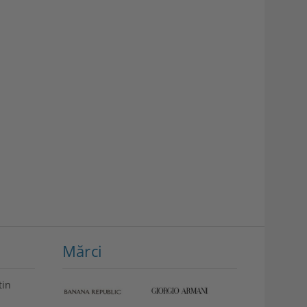
Mărci
tin
VEZI
Storcător