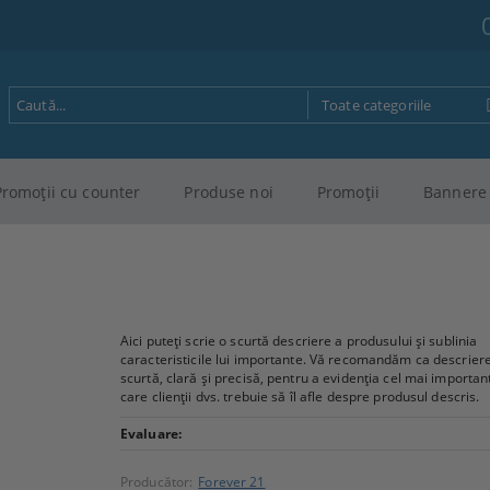
Promoţii cu counter
Produse noi
Promoţii
Bannere 
Aici puteți scrie o scurtă descriere a produsului și sublinia
caracteristicile lui importante. Vă recomandăm ca descriere
scurtă, clară și precisă, pentru a evidenția cel mai importan
care clienții dvs. trebuie să îl afle despre produsul descris.
Evaluare:
Producător:
Forever 21