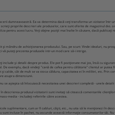
cerii dumneavoastră. Ea va determina dacă veți transforma un vizitator într-un c
ă scrieți propriile descrieri ale produselor, care sunt oferite de magazinul dvs. on
a pentru acest lucru. Veți obține poziții mai înalte în căutare, dacă publicați ni
cit și mândru de achiziționarea produsului. Sau, pe scurt: Vinde idealuri, nu prosp
nci vă puteți prezenta produsele intr-un mod care să-i intrige.
eți include și detalii despre produs. Ele pot fi poziționate mai jos, însă cu sigura
De exemplu, dacă vindeți "cană de cafea pentru călătorie" clientul ar putea fi i
t și calde, cât de mult se va stoca căldura, capacitatea ei în mililitri, etc. Prin
tore asupra dimensiunii.
u se aștepta să înlocuiască necesitatea unei descrieri completă - unele detalii
 în descrierea produsul vizitatorii sunt invitați să citească comentariile clienți
 mass-media - includeți referirile către acestea.
ole suplimentare, cum ar fi cabluri, căști, etc., nu uita să le menționezi în descri
nu sunt incluse în pachet, nu ascunde această informație consumatorilor tăi. Nu 