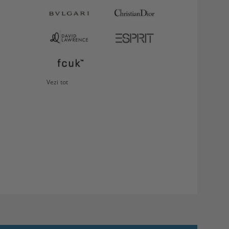
DETALII
fructe
Philips
349.99Lei
Vezi tot