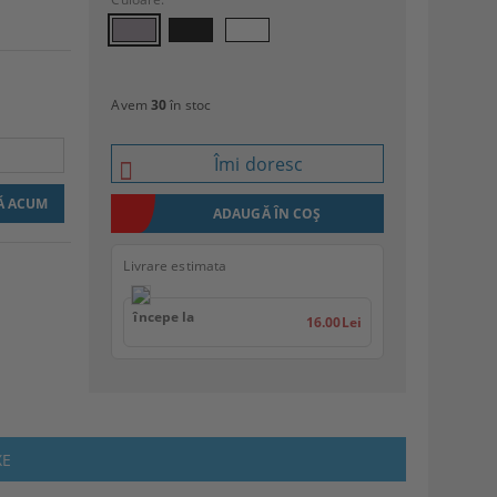
Avem
30
în stoc
Îmi doresc
Livrare estimata
începe la
16.00Lei
XE