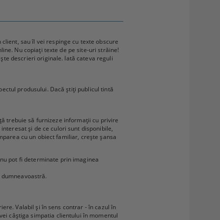
lient, sau îl vei respinge cu texte obscure
line. Nu copiați texte de pe site-uri străine!
ște descrieri originale. Iată cateva reguli
ectul produsului. Dacă știți publicul tintă
nță trebuie să furnizeze informații cu privire
nteresat și de ce culori sunt disponibile,
 comparea cu un obiect familiar, crește șansa
 nu pot fi determinate prin imaginea
lor dumneavoastră.
ere. Valabil și în sens contrar - în cazul în
vei câștiga simpatia clientului în momentul