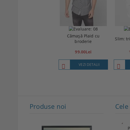
Cămașă Plaid cu
Slim: t
broderie
99.00Lei
VEZI DETALII
Produse noi
P