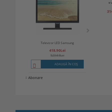
K
31
Televizor LED
Televizor LED Samsung
(8
418.90Lei
57
523.63Lei
7
ADAUGĂ ÎN COŞ
Abonare