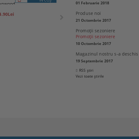
ÎN COŞ
DETALII
01 Februarie 2018
enwood
P1M
359.10Lei
Produse noi
4.90Lei
399.00Lei
21 Octombrie 2017
Promoţii sezoniere
Promoţii sezoniere
10 Octombrie 2017
 Sony 32R400CB, 32"
Magazinul nostru s-a deschis
0 см), HD
MacBook Air 13
19 Septembrie 2017
6.80Lei
2,769.99Lei
RSS știri
21.00Lei
Vezi toate știrile
ADAUGĂ ÎN COŞ
ADAUGĂ ÎN COŞ