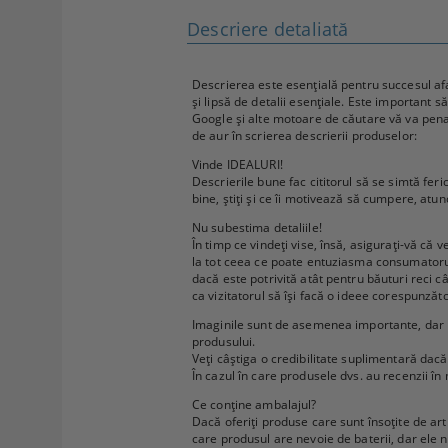
Descriere detaliată
Descrierea este esențială pentru succesul afa
și lipsă de detalii esențiale. Este important s
Google și alte motoare de căutare vă va penaliz
de aur în scrierea descrierii produselor:
Vinde IDEALURI!
Descrierile bune fac cititorul să se simtă feri
bine, știți și ce îi motivează să cumpere, atu
Nu subestima detaliile!
În timp ce vindeți vise, însă, asigurați-vă că v
la tot ceea ce poate entuziasma consumatorul. 
dacă este potrivită atât pentru băuturi reci câ
ca vizitatorul să își facă o ideee corespunză
Imaginile sunt de asemenea importante, dar n
produsului.
Veți câștiga o credibilitate suplimentară dacă
În cazul în care produsele dvs. au recenzii în
Ce conține ambalajul?
Dacă oferiți produse care sunt însoțite de artic
care produsul are nevoie de baterii, dar ele 