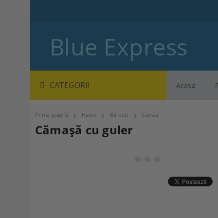
Blue Express
CATEGORII
Acasa
Prima pagină
Haine
Bărbați
Cămăși
Cămașă cu guler