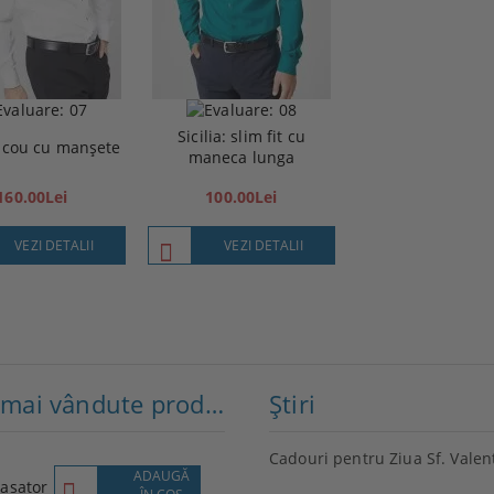
Sicilia: slim fit cu
ricou cu manșete
maneca lunga
160.00Lei
100.00Lei
VEZI DETALII
VEZI DETALII
Cele mai vândute produse
Ştiri
Cadouri pentru Ziua Sf. Valen
ADAUGĂ
VEZI
asator
Lenovo