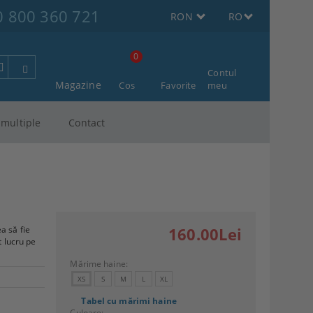
0 800 360 721
RON
RO
0
Contul
Magazine
Cos
Favorite
meu
multiple
Contact
a să fie
160.00Lei
t lucru pe
Mărime haine:
XS
S
M
L
XL
Tabel cu mărimi haine
Culoare: