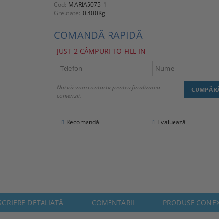
Cod:
MARIA5075-1
Greutate:
0.400
Kg
COMANDĂ RAPIDĂ
JUST 2 CÂMPURI TO FILL IN
Noi vă vom contacta pentru finalizarea
comenzii.
Recomandă
Evaluează
SCRIERE DETALIATĂ
COMENTARII
PRODUSE CONE