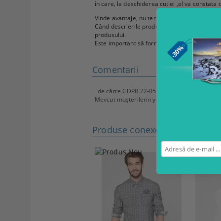
în care, la deschiderea cutiei ,el va constata
Vinde avantaje, nu termeni tehnici
Când descrierile produselor conțin o listă de sp
produsului.
Este important să formulați clienților o conclu
Comentarii
de către
GDPR 22-05-2018
,
04 Decembrie 2
Mevcut müşterilerin yaptığı olumlu yorumlar p
Produse conexe