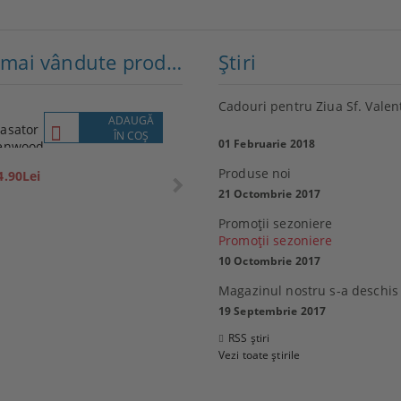
Cele mai vândute produse
Ştiri
Cadouri pentru Ziua Sf. Valen
ADAUGĂ
VEZI
asator
Lenovo
ÎN COŞ
DETALII
01 Februarie 2018
enwood
P1M
359.10Lei
Produse noi
4.90Lei
399.00Lei
21 Octombrie 2017
Promoţii sezoniere
Promoţii sezoniere
10 Octombrie 2017
 Sony 32R400CB, 32"
Magazinul nostru s-a deschis
0 см), HD
MacBook Air 13
19 Septembrie 2017
6.80Lei
2,769.99Lei
RSS știri
21.00Lei
Vezi toate știrile
ADAUGĂ ÎN COŞ
ADAUGĂ ÎN COŞ