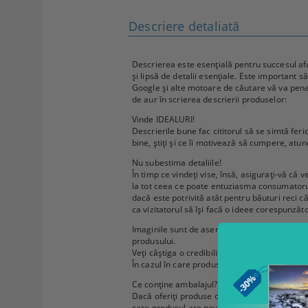
Descriere detaliată
Descrierea este esențială pentru succesul afa
și lipsă de detalii esențiale. Este important s
Google și alte motoare de căutare vă va penaliz
de aur în scrierea descrierii produselor:
Vinde IDEALURI!
Descrierile bune fac cititorul să se simtă feri
bine, știți și ce îi motivează să cumpere, atu
Nu subestima detaliile!
În timp ce vindeți vise, însă, asigurați-vă că v
la tot ceea ce poate entuziasma consumatorul. 
dacă este potrivită atât pentru băuturi reci câ
ca vizitatorul să își facă o ideee corespunză
Imaginile sunt de asemenea importante, dar n
produsului.
Veți câștiga o credibilitate suplimentară dacă
În cazul în care produsele dvs. au recenzii în
Ce conține ambalajul?
Dacă oferiți produse care sunt însoțite de artic
care produsul are nevoie de baterii, dar ele 