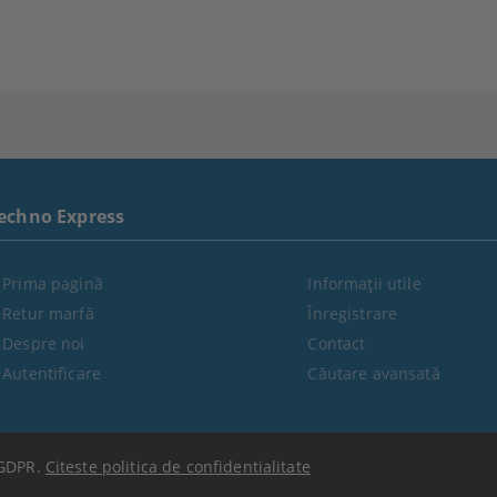
echno Express
Prima pagină
Informaţii utile
Retur marfă
Înregistrare
Despre noi
Contact
Autentificare
Căutare avansată
GDPR.
Citeste politica de confidentialitate