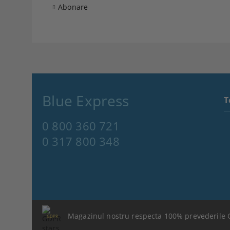
Abonare
Blue Express
T
0 800 360 721
0 317 800 348
Magazinul nostru respecta 100% prevederile 
GDPR