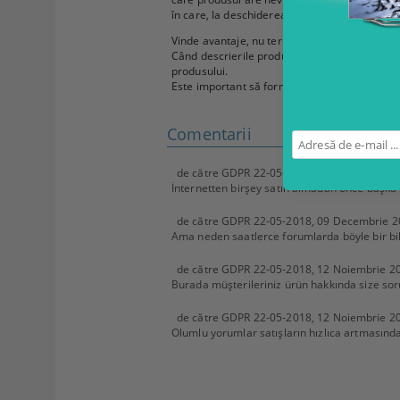
în care, la deschiderea cutiei ,el va constata
Vinde avantaje, nu termeni tehnici
Când descrierile produselor conțin o listă de sp
produsului.
Este important să formulați clienților o conclu
Comentarii
de către
GDPR 22-05-2018
,
10 Decembrie 2
İnternetten birşey satın almadan önce başka k
de către
GDPR 22-05-2018
,
09 Decembrie 2
Ama neden saatlerce forumlarda böyle bir bil
de către
GDPR 22-05-2018
,
12 Noiembrie 2
Burada müşterileriniz ürün hakkında size sor
de către
GDPR 22-05-2018
,
12 Noiembrie 2
Olumlu yorumlar satışların hızlıca artmasında