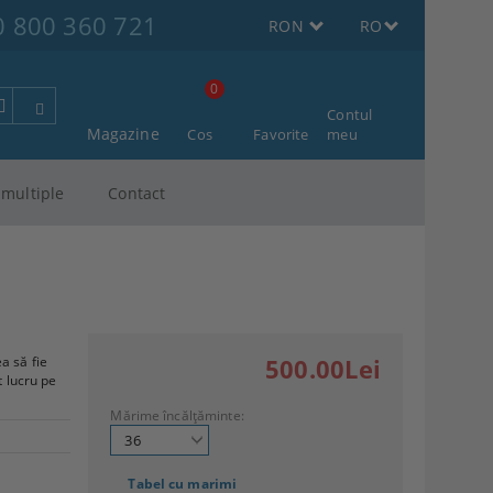
0 800 360 721
RON
RO
0
Contul
Magazine
Cos
Favorite
meu
multiple
Contact
a să fie
500.00Lei
t lucru pe
Mărime încălțăminte:
Tabel cu marimi