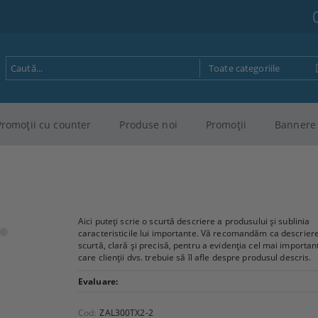
Promoţii cu counter
Produse noi
Promoţii
Bannere 
Aici puteți scrie o scurtă descriere a produsului și sublinia
caracteristicile lui importante. Vă recomandăm ca descriere
scurtă, clară și precisă, pentru a evidenția cel mai importan
care clienții dvs. trebuie să îl afle despre produsul descris.
Evaluare:
Cod:
ZAL300TX2-2