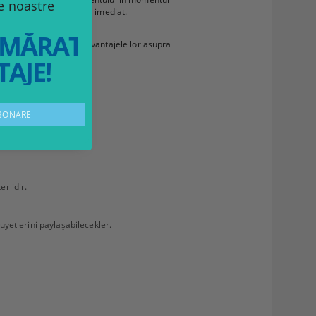
le noastre
u poate face acest lucru imediat.
MĂRATELE
menii folosiți, indicând avantajele lor asupra
AJE!
ajungă singuri la ea.
rlidir.
yetlerini paylaşabilecekler.