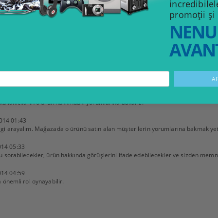
incredibile
 ca are nevoie de accesorii suplimentare pentru a utiliza noua sa achiziție, dar n
promoții și
NENU
ecificații tehnice, nu te aștepta ca toți utilizatorii să le înțeleagă. Explicați ter
AVANT
zie cu privire la caracteristicile tehnice ale produsului, nu să așteptați ca ei să 
014 17:44
ullanıcıların o ürün hakkındaki yorumlarına bakarız.
014 01:43
gi arayalım. Mağazada o ürünü satın alan müşterilerin yorumlarına bakmak yete
014 05:33
u sorabilecekler, ürün hakkında görüşlerini ifade edebilecekler ve sizden memnu
014 04:59
 önemli rol oynayabilir.