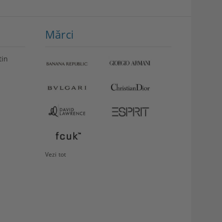
Mărci
tin
VEZI
Storcător
DETALII
fructe
Philips
349.99Lei
Vezi tot