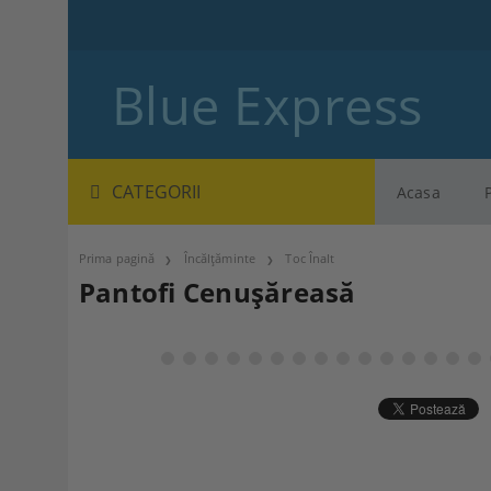
Blue Express
CATEGORII
Acasa
Prima pagină
Încălțăminte
Toc Înalt
Pantofi Cenușăreasă