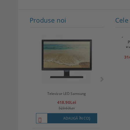
Produse noi
P
K
31
Televizor LED
Televizor LED Samsung
(8
418.90Lei
57
523.63Lei
7
ADAUGĂ ÎN COŞ