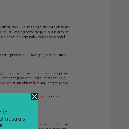
lient, sau îl vei respinge cu texte obscure
line. Nu copiați texte de pe site-uri străine!
ște descrieri originale. Iată cateva reguli
ectul produsului. Dacă știți publicul tintă
nță trebuie să furnizeze informații cu privire
nteresat și de ce culori sunt disponibile,
 comparea cu un obiect familiar, crește șansa
 nu pot fi determinate prin imaginea
close
lor dumneavoastră.
 la
ul nostru și
ere. Valabil și în sens contrar - în cazul în
de
vei câștiga simpatia clientului în momentul