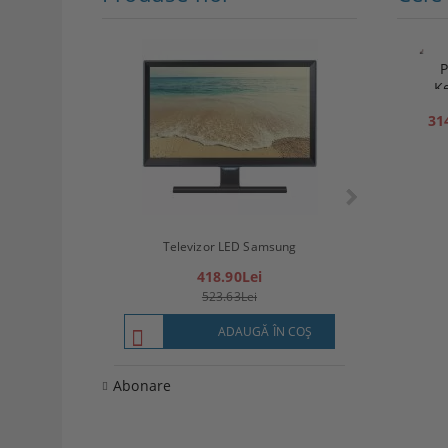
P
K
31
Televizor LED
Televizor LED Samsung
(8
418.90Lei
57
523.63Lei
7
ADAUGĂ ÎN COŞ
Abonare