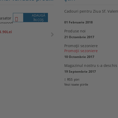
Cadouri pentru Ziua Sf. Valen
ADAUGĂ
VEZI
asator
Lenovo
ÎN COŞ
DETALII
01 Februarie 2018
enwood
P1M
359.10Lei
Produse noi
4.90Lei
399.00Lei
21 Octombrie 2017
Promoţii sezoniere
Promoţii sezoniere
10 Octombrie 2017
 Sony 32R400CB, 32"
Magazinul nostru s-a deschis
0 см), HD
MacBook Air 13
19 Septembrie 2017
6.80Lei
2,769.99Lei
RSS știri
21.00Lei
Vezi toate știrile
ADAUGĂ ÎN COŞ
ADAUGĂ ÎN COŞ