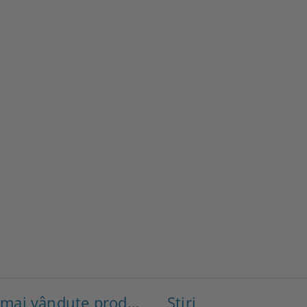
Cele mai vândute produse
Ştiri