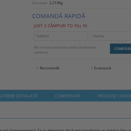
Greutate:
2.210
Kg
COMANDĂ RAPIDĂ
JUST 2 CÂMPURI TO FILL IN
Noi vă vom contacta pentru finalizarea
comenzii.
Recomandă
Evaluează
SCRIERE DETALIATĂ
COMENTARII
PRODUSE CONE
cerii dumneavoastră. Ea va determina dacă veți transforma un vizitator într-un c