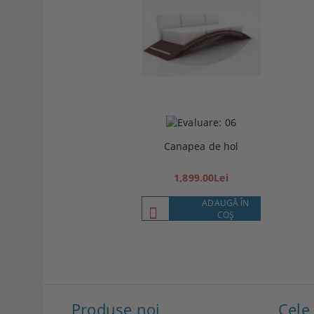
Canapea de hol
1,899.00Lei
ADAUGĂ ÎN
COŞ
Produse noi