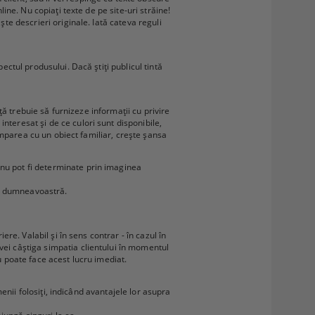
line. Nu copiați texte de pe site-uri străine!
ște descrieri originale. Iată cateva reguli
ectul produsului. Dacă știți publicul tintă
nță trebuie să furnizeze informații cu privire
nteresat și de ce culori sunt disponibile,
 comparea cu un obiect familiar, crește șansa
 nu pot fi determinate prin imaginea
lor dumneavoastră.
ere. Valabil și în sens contrar - în cazul în
vei câștiga simpatia clientului în momentul
u poate face acest lucru imediat.
menii folosiți, indicând avantajele lor asupra