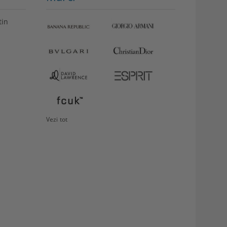
tin
VEZI
Storcător
DETALII
fructe
Philips
349.99Lei
Vezi tot