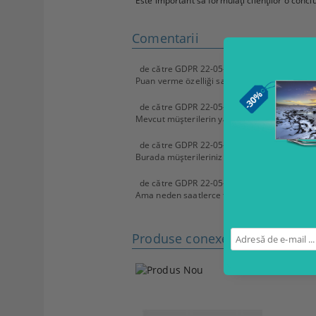
Este important să formulați clienților o conclu
Comentarii
de către
GDPR 22-05-2018
,
08 Decembrie 2
Puan verme özelliği sayesinde müşterileriniz
de către
GDPR 22-05-2018
,
17 Noiembrie 2
Mevcut müşterilerin yaptığı olumlu yorumlar p
de către
GDPR 22-05-2018
,
14 Noiembrie 2
Burada müşterileriniz ürün hakkında size sor
de către
GDPR 22-05-2018
,
12 Noiembrie 2
Ama neden saatlerce forumlarda böyle bir bil
Produse conexe