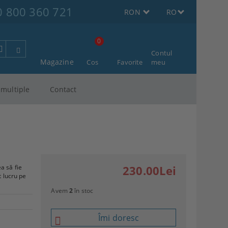
0 800 360 721
RON
RO
0
Contul
Magazine
Cos
Favorite
meu
multiple
Contact
a să fie
230.00Lei
t lucru pe
Avem
2
în stoc
Îmi doresc