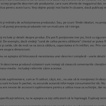
ă scrieți propriile descrieri ale produselor, care sunt oferite de magazinul dvs. on
a pentru acest lucru. Veți obține poziții mai înalte în căutare, dacă publicați ni
cit și mândru de achiziționarea produsului. Sau, pe scurt: Vinde idealuri, nu prosp
nci vă puteți prezenta produsele intr-un mod care să-i intrige.
eți include și detalii despre produs. Ele pot fi poziționate mai jos, însă cu sigura
De exemplu, dacă vindeți "cană de cafea pentru călătorie" clientul ar putea fi i
t și calde, cât de mult se va stoca căldura, capacitatea ei în mililitri, etc. Prin
tore asupra dimensiunii.
u se aștepta să înlocuiască necesitatea unei descrieri completă - unele detalii
 în descrierea produsul vizitatorii sunt invitați să citească comentariile clienți
 mass-media - includeți referirile către acestea.
ole suplimentare, cum ar fi cabluri, căști, etc., nu uita să le menționezi în descri
nu sunt incluse în pachet, nu ascunde această informație consumatorilor tăi. Nu 
 ca are nevoie de accesorii suplimentare pentru a utiliza noua sa achiziție, dar n
ecificații tehnice, nu te aștepta ca toți utilizatorii să le înțeleagă. Explicați ter