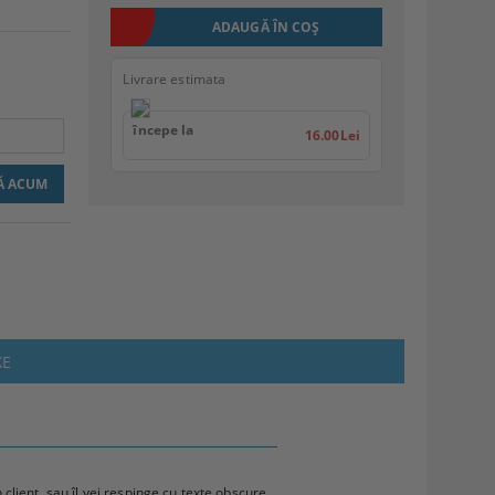
Livrare estimata
începe la
16.00Lei
XE
lient, sau îl vei respinge cu texte obscure