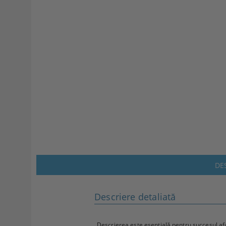
DE
Descriere detaliată
Descrierea este esențială pentru succesul afa