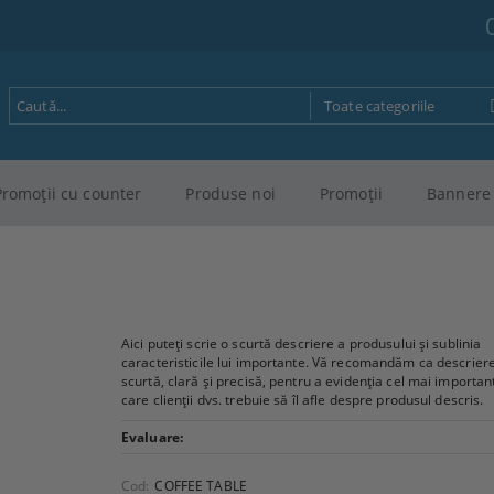
Promoţii cu counter
Produse noi
Promoţii
Bannere 
Aici puteți scrie o scurtă descriere a produsului și sublinia
caracteristicile lui importante. Vă recomandăm ca descriere
scurtă, clară și precisă, pentru a evidenția cel mai importan
care clienții dvs. trebuie să îl afle despre produsul descris.
Evaluare:
Cod:
COFFEE TABLE