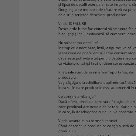
și lipsă de detalii esențiale. Este important s
Google și alte motoare de căutare vă va penaliz
de aur în scrierea descrierii produselor:
Vinde IDEALURI!
Descrierile bune fac cititorul să se simtă feri
bine, știți și ce îi motivează să cumpere, atu
Nu subestima detaliile!
În timp ce vindeți vise, însă, asigurați-vă că v
la tot ceea ce poate entuziasma consumatorul. 
dacă este potrivită atât pentru băuturi reci câ
ca vizitatorul să își facă o ideee corespunză
Imaginile sunt de asemenea importante, dar n
produsului.
Veți câștiga o credibilitate suplimentară dacă
În cazul în care produsele dvs. au recenzii în
Ce conține ambalajul?
Dacă oferiți produse care sunt însoțite de artic
care produsul are nevoie de baterii, dar ele 
în care, la deschiderea cutiei ,el va constata
Vinde avantaje, nu termeni tehnici
Când descrierile produselor conțin o listă de sp
produsului.