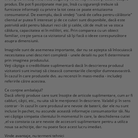
produs. Ele pot fi poziționate mai jos, însă cu siguranță trebuie să
furnizeze informații cu privire la tot ceea ce poate entuziasma
consumatorul. De exemplu, dacă vindeți "cană de cafea pentru călătorie"
clientul ar putea fi interesat și de ce culori sunt disponibile, dacă este
potrivită atât pentru băuturi reci cât și calde, cât de mult se va stoca
căldura, capacitatea ei în mililitri, etc. Prin comparea cu un obiect
familiar, crește șansa ca vizitatorul să își facă o ideee corespunzătore
asupra dimensiunii.
Imaginile sunt de asemenea importante, dar nu se aștepta să înlocuiască
necesitatea unei descrieri completă - unele detalii nu pot fi determinate
prin imaginea produsului.
Veți câștiga o credibilitate suplimentară dacă în descrierea produsul
vizitatorii sunt invitați să citească comentariile clienților dumneavoastră.
În cazul în care produsele dvs. au recenzii în mass-media - includeți
referirile către acestea.
Ce conține ambalajul?
Dacă oferiți produse care sunt însoțite de articole suplimentare, cum ar fi
cabluri, căști, etc., nu uita să le menționezi în descriere. Valabil și în sens
contrar - în cazul în care produsul are nevoie de baterii, dar ele nu sunt
incluse în pachet, nu ascunde această informație consumatorilor tăi. Nu
vei câștiga simpatia clientului în momentul în care, la deschiderea cutiei
,el va constata ca are nevoie de accesorii suplimentare pentru a utiliza
noua sa achiziție, dar nu poate face acest lucru imediat.
Vinde avantaje, nu termeni tehnici