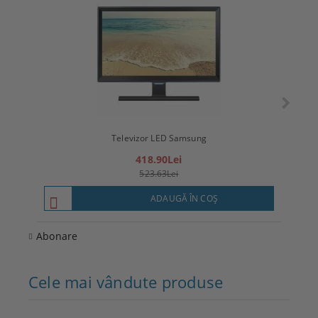
Televizor LED Samsung
T
418.90Lei
523.63Lei
ADAUGĂ ÎN COŞ
Abonare
Cele mai vândute produse