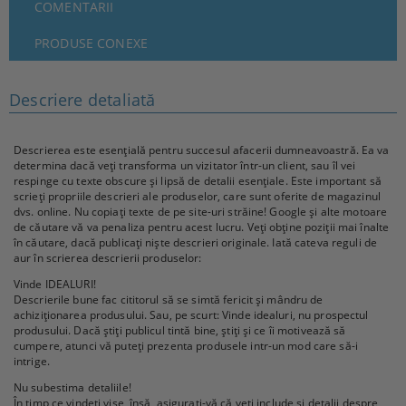
COMENTARII
PRODUSE CONEXE
Descriere detaliată
Descrierea este esențială pentru succesul afacerii dumneavoastră. Ea va
determina dacă veți transforma un vizitator într-un client, sau îl vei
respinge cu texte obscure și lipsă de detalii esențiale. Este important să
scrieți propriile descrieri ale produselor, care sunt oferite de magazinul
dvs. online. Nu copiați texte de pe site-uri străine! Google și alte motoare
de căutare vă va penaliza pentru acest lucru. Veți obține poziții mai înalte
în căutare, dacă publicați niște descrieri originale. Iată cateva reguli de
aur în scrierea descrierii produselor:
Vinde IDEALURI!
Descrierile bune fac cititorul să se simtă fericit și mândru de
achiziționarea produsului. Sau, pe scurt: Vinde idealuri, nu prospectul
produsului. Dacă știți publicul tintă bine, știți și ce îi motivează să
cumpere, atunci vă puteți prezenta produsele intr-un mod care să-i
intrige.
Nu subestima detaliile!
În timp ce vindeți vise, însă, asigurați-vă că veți include și detalii despre