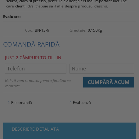
scurtă, clară și precisă, pentru a evidenția cel mai important lucru pe
care clienții dvs. trebuie să îl afle despre produsul descris.
Evaluare:
Cod:
BN-13-9
Greutate:
0.150
Kg
COMANDĂ RAPIDĂ
JUST 2 CÂMPURI TO FILL IN
Noi vă vom contacta pentru finalizarea
comenzii.
Recomandă
Evaluează
DESCRIERE DETALIATĂ