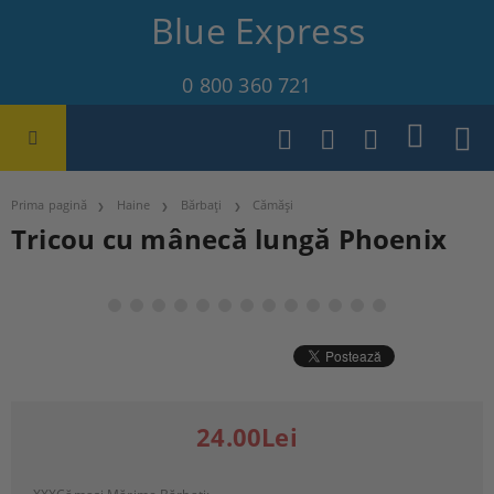
Blue Express
0 800 360 721
Prima pagină
Haine
Bărbați
Cămăși
Tricou cu mânecă lungă Phoenix
24.00Lei