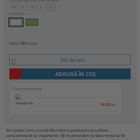
XXXCămași Mărime Bărbati:
XS
S
M
L
XL
Culoare:
Avem
10
în stoc
Îmi doresc
Livrare estimata
începe la
16.00Lei
Aici puteți scrie o scurtă descriere a produsului și sublinia
caracteristicile lui importante. Vă recomandăm ca descrierea să fie