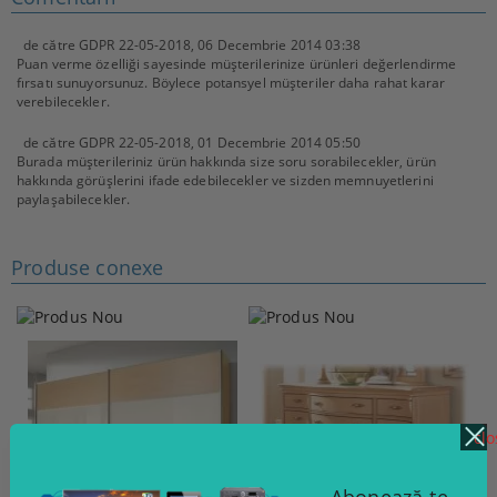
de către
GDPR 22-05-2018
,
06 Decembrie 2014 03:38
Puan verme özelliği sayesinde müşterilerinize ürünleri değerlendirme
fırsatı sunuyorsunuz. Böylece potansyel müşteriler daha rahat karar
verebilecekler.
de către
GDPR 22-05-2018
,
01 Decembrie 2014 05:50
Burada müşterileriniz ürün hakkında size soru sorabilecekler, ürün
hakkında görüşlerini ifade edebilecekler ve sizden memnuyetlerini
paylaşabilecekler.
Produse conexe
clo