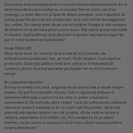
Descrierea este esențială pentru succesul afacerii dumneavoastră. Ea va
determina dacă veți transforma un vizitator într-un client, sau îl vei
respinge cu texte obscure și lipsă de detalii esențiale. Este important să
scrieți propriile descrieri ale produselor, care sunt oferite de magazinul
dvs. online. Nu copiați texte de pe site-uri străine! Google și alte motoare
de căutare vă va penaliza pentru acest lucru. Veți obține poziții mai înalte
în căutare, dacă publicați niște descrieri originale. Iată cateva reguli de
aur în scrierea descrierii produselor:
Vinde IDEALURI!
Descrierile bune fac cititorul să se simtă fericit și mândru de
achiziționarea produsului. Sau, pe scurt: Vinde idealuri, nu prospectul
produsului. Dacă știți publicul tintă bine, știți și ce îi motivează să
cumpere, atunci vă puteți prezenta produsele intr-un mod care să-i
intrige.
Nu subestima detaliile!
În timp ce vindeți vise, însă, asigurați-vă că veți include și detalii despre
produs. Ele pot fi poziționate mai jos, însă cu siguranță trebuie să
furnizeze informații cu privire la tot ceea ce poate entuziasma
consumatorul. De exemplu, dacă vindeți "cană de cafea pentru călătorie"
clientul ar putea fi interesat și de ce culori sunt disponibile, dacă este
potrivită atât pentru băuturi reci cât și calde, cât de mult se va stoca
căldura, capacitatea ei în mililitri, etc. Prin comparea cu un obiect
familiar, crește șansa ca vizitatorul să își facă o ideee corespunzătore
asupra dimensiunii.