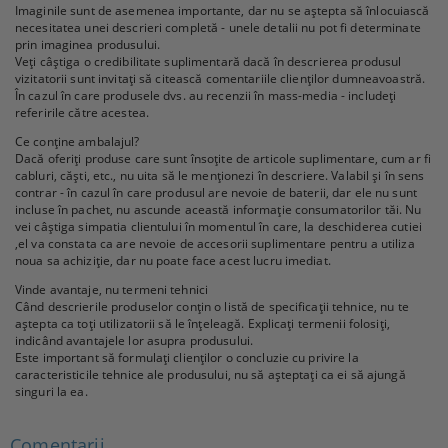
Imaginile sunt de asemenea importante, dar nu se aștepta să înlocuiască
necesitatea unei descrieri completă - unele detalii nu pot fi determinate
prin imaginea produsului.
Veți câștiga o credibilitate suplimentară dacă în descrierea produsul
vizitatorii sunt invitați să citească comentariile clienților dumneavoastră.
În cazul în care produsele dvs. au recenzii în mass-media - includeți
referirile către acestea.
Ce conține ambalajul?
Dacă oferiți produse care sunt însoțite de articole suplimentare, cum ar fi
cabluri, căști, etc., nu uita să le menționezi în descriere. Valabil și în sens
contrar - în cazul în care produsul are nevoie de baterii, dar ele nu sunt
incluse în pachet, nu ascunde această informație consumatorilor tăi. Nu
vei câștiga simpatia clientului în momentul în care, la deschiderea cutiei
,el va constata ca are nevoie de accesorii suplimentare pentru a utiliza
noua sa achiziție, dar nu poate face acest lucru imediat.
Vinde avantaje, nu termeni tehnici
Când descrierile produselor conțin o listă de specificații tehnice, nu te
aștepta ca toți utilizatorii să le înțeleagă. Explicați termenii folosiți,
indicând avantajele lor asupra produsului.
Este important să formulați clienților o concluzie cu privire la
caracteristicile tehnice ale produsului, nu să așteptați ca ei să ajungă
singuri la ea.
Comentarii