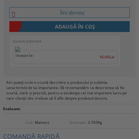
Îmi doresc
Livrare estimata
începe la
16.00Lei
Aici puteți scrie o scurtă descriere a produsului și sublinia
caracteristicile lui importante. Vă recomandăm ca descrierea să fie
scurtă, clară și precisă, pentru a evidenția cel mai important lucru pe
care clienții dvs. trebuie să îl afle despre produsul descris.
Evaluare:
Cod:
Matress
Greutate:
3.780
Kg
COMANDĂ RAPIDĂ