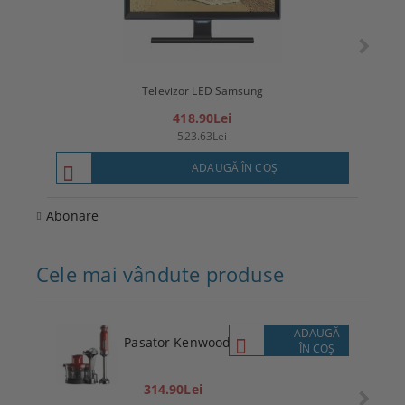
Televizor LED Samsung
T
418.90Lei
523.63Lei
ADAUGĂ ÎN COŞ
Abonare
Cele mai vândute produse
ADAUGĂ
Pasator Kenwood
ÎN COŞ
314.90Lei