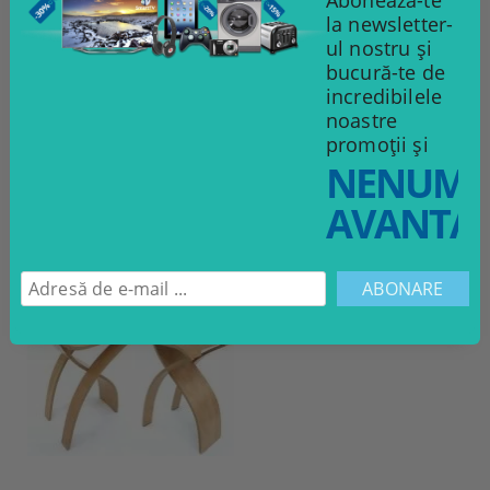
Abonează-te
la newsletter-
ul nostru și
bucură-te de
incredibilele
noastre
Garderobă
Toaletă
promoții și
NENUMĂ
2,289.00Lei
479.00Lei
AVANTAJ
ADAUGĂ ÎN COŞ
ADAUGĂ ÎN COŞ