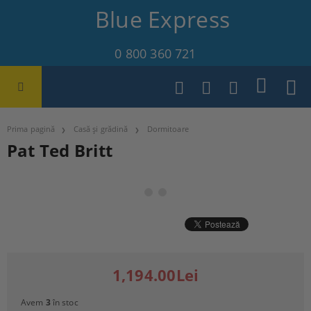
Blue Express
0 800 360 721
Prima pagină
Casă și grădină
Dormitoare
Pat Ted Britt
1,194.00Lei
Avem
3
în stoc