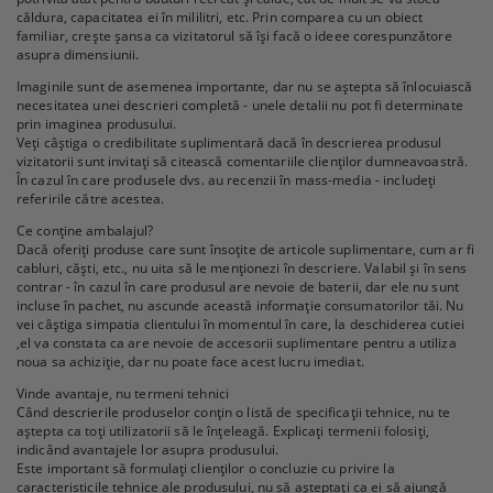
căldura, capacitatea ei în mililitri, etc. Prin comparea cu un obiect
familiar, crește șansa ca vizitatorul să își facă o ideee corespunzătore
asupra dimensiunii.
Imaginile sunt de asemenea importante, dar nu se aștepta să înlocuiască
necesitatea unei descrieri completă - unele detalii nu pot fi determinate
prin imaginea produsului.
Veți câștiga o credibilitate suplimentară dacă în descrierea produsul
vizitatorii sunt invitați să citească comentariile clienților dumneavoastră.
În cazul în care produsele dvs. au recenzii în mass-media - includeți
referirile către acestea.
Ce conține ambalajul?
Dacă oferiți produse care sunt însoțite de articole suplimentare, cum ar fi
cabluri, căști, etc., nu uita să le menționezi în descriere. Valabil și în sens
contrar - în cazul în care produsul are nevoie de baterii, dar ele nu sunt
incluse în pachet, nu ascunde această informație consumatorilor tăi. Nu
vei câștiga simpatia clientului în momentul în care, la deschiderea cutiei
,el va constata ca are nevoie de accesorii suplimentare pentru a utiliza
noua sa achiziție, dar nu poate face acest lucru imediat.
Vinde avantaje, nu termeni tehnici
Când descrierile produselor conțin o listă de specificații tehnice, nu te
aștepta ca toți utilizatorii să le înțeleagă. Explicați termenii folosiți,
indicând avantajele lor asupra produsului.
Este important să formulați clienților o concluzie cu privire la
caracteristicile tehnice ale produsului, nu să așteptați ca ei să ajungă