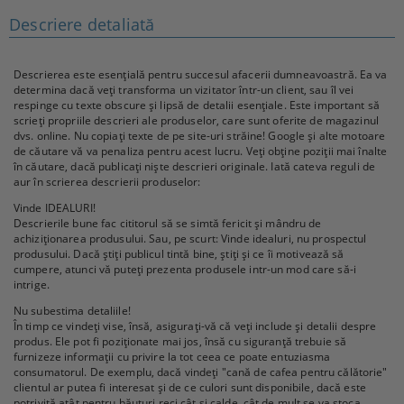
Descriere detaliată
Descrierea este esențială pentru succesul afacerii dumneavoastră. Ea va
determina dacă veți transforma un vizitator într-un client, sau îl vei
respinge cu texte obscure și lipsă de detalii esențiale. Este important să
scrieți propriile descrieri ale produselor, care sunt oferite de magazinul
dvs. online. Nu copiați texte de pe site-uri străine! Google și alte motoare
de căutare vă va penaliza pentru acest lucru. Veți obține poziții mai înalte
în căutare, dacă publicați niște descrieri originale. Iată cateva reguli de
aur în scrierea descrierii produselor:
Vinde IDEALURI!
Descrierile bune fac cititorul să se simtă fericit și mândru de
achiziționarea produsului. Sau, pe scurt: Vinde idealuri, nu prospectul
produsului. Dacă știți publicul tintă bine, știți și ce îi motivează să
cumpere, atunci vă puteți prezenta produsele intr-un mod care să-i
intrige.
Nu subestima detaliile!
În timp ce vindeți vise, însă, asigurați-vă că veți include și detalii despre
produs. Ele pot fi poziționate mai jos, însă cu siguranță trebuie să
furnizeze informații cu privire la tot ceea ce poate entuziasma
consumatorul. De exemplu, dacă vindeți "cană de cafea pentru călătorie"
clientul ar putea fi interesat și de ce culori sunt disponibile, dacă este
potrivită atât pentru băuturi reci cât și calde, cât de mult se va stoca