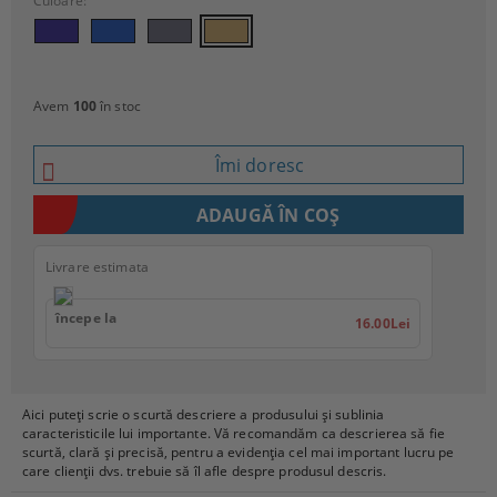
Culoare:
Avem
100
în stoc
Îmi doresc
Livrare estimata
începe la
16.00Lei
Aici puteți scrie o scurtă descriere a produsului și sublinia
caracteristicile lui importante. Vă recomandăm ca descrierea să fie
scurtă, clară și precisă, pentru a evidenția cel mai important lucru pe
care clienții dvs. trebuie să îl afle despre produsul descris.