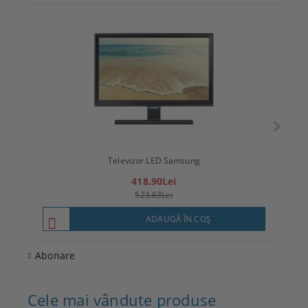
Televizor LED Samsung
T
418.90Lei
523.63Lei
ADAUGĂ ÎN COŞ
Abonare
Cele mai vândute produse