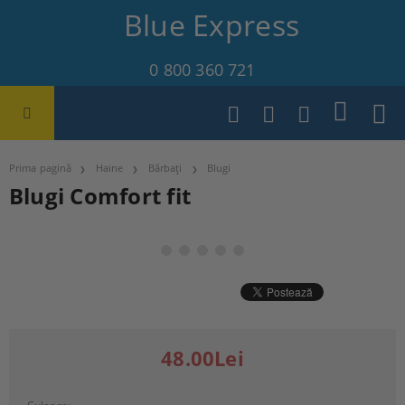
Blue Express
0 800 360 721
Prima pagină
Haine
Bărbați
Blugi
Blugi Comfort fit
48.00Lei