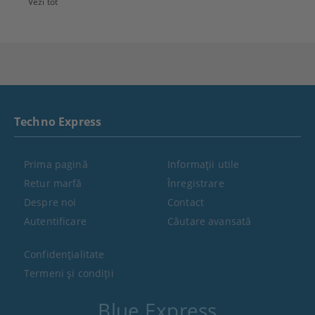
Vezi tot
Techno Express
Prima pagină
Informaţii utile
Retur marfă
Înregistrare
Despre noi
Contact
Autentificare
Căutare avansată
Confidenţialitate
Termeni şi condiţii
Blue Express