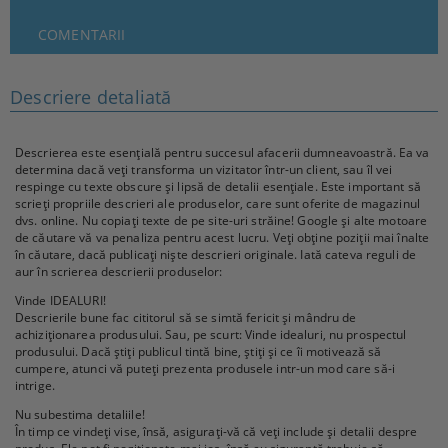
COMENTARII
Descriere detaliată
Descrierea este esențială pentru succesul afacerii dumneavoastră. Ea va
determina dacă veți transforma un vizitator într-un client, sau îl vei
respinge cu texte obscure și lipsă de detalii esențiale. Este important să
scrieți propriile descrieri ale produselor, care sunt oferite de magazinul
dvs. online. Nu copiați texte de pe site-uri străine! Google și alte motoare
de căutare vă va penaliza pentru acest lucru. Veți obține poziții mai înalte
în căutare, dacă publicați niște descrieri originale. Iată cateva reguli de
aur în scrierea descrierii produselor:
Vinde IDEALURI!
Descrierile bune fac cititorul să se simtă fericit și mândru de
achiziționarea produsului. Sau, pe scurt: Vinde idealuri, nu prospectul
produsului. Dacă știți publicul tintă bine, știți și ce îi motivează să
cumpere, atunci vă puteți prezenta produsele intr-un mod care să-i
intrige.
Nu subestima detaliile!
În timp ce vindeți vise, însă, asigurați-vă că veți include și detalii despre