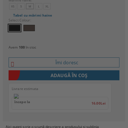
Mărime haine:
XS
S
M
L
XL
Tabel cu mărimi haine
Select Colour:
Avem
100
în stoc
Îmi doresc
Livrare estimata
începe la
16.00Lei
Aici puteți scrie o scurtă descriere a produsului și sublinia