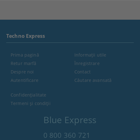
Techno Express
Prima pagină
Informaţii utile
Retur marfă
Înregistrare
Despre noi
Contact
Autentificare
Căutare avansată
Confidenţialitate
Termeni şi condiţii
Blue Express
0 800 360 721