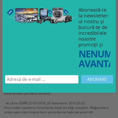
aștepta ca toți utilizatorii să le înțeleagă. Explicați termenii folosiți,
indicând avantajele lor asupra produsului.
Abonează-te
Este important să formulați clienților o concluzie cu privire la
la newsletter-
caracteristicile tehnice ale produsului, nu să așteptați ca ei să ajungă
ul nostru și
singuri la ea.
bucură-te de
incredibilele
Comentarii
noastre
promoții și
de către
GDPR 22-05-2018
,
11 Decembrie 2014 00:46
NENUMĂ
Puan verme özelliği sayesinde müşterilerinize ürünleri değerlendirme
fırsatı sunuyorsunuz. Böylece potansyel müşteriler daha rahat karar
AVANTAJ
verebilecekler.
de către
GDPR 22-05-2018
,
08 Decembrie 2014 02:26
Olumlu yorumlar satışların hızlıca artmasında önemli rol oynayabilir.
de către
GDPR 22-05-2018
,
01 Decembrie 2014 18:34
Mevcut müşterilerin yaptığı olumlu yorumlar potansyel müşterilerin
kararlarında çok etkisi olacaktır.
de către
GDPR 22-05-2018
,
26 Noiembrie 2014 20:23
Ama neden saatlerce forumlarda böyle bir bilgi arayalım. Mağazada o
ürünü satın alan müşterilerin yorumlarına bakmak yeterlidir.