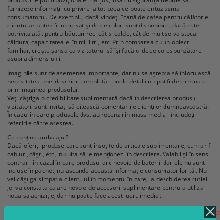
produs. Ele pot fi poziționate mai jos, însă cu siguranță trebuie să
furnizeze informații cu privire la tot ceea ce poate entuziasma
consumatorul. De exemplu, dacă vindeți "cană de cafea pentru călătorie"
clientul ar putea fi interesat și de ce culori sunt disponibile, dacă este
potrivită atât pentru băuturi reci cât și calde, cât de mult se va stoca
căldura, capacitatea ei în mililitri, etc. Prin comparea cu un obiect
familiar, crește șansa ca vizitatorul să își facă o ideee corespunzătore
asupra dimensiunii.
Imaginile sunt de asemenea importante, dar nu se aștepta să înlocuiască
necesitatea unei descrieri completă - unele detalii nu pot fi determinate
prin imaginea produsului.
Veți câștiga o credibilitate suplimentară dacă în descrierea produsul
vizitatorii sunt invitați să citească comentariile clienților dumneavoastră.
În cazul în care produsele dvs. au recenzii în mass-media - includeți
referirile către acestea.
Ce conține ambalajul?
Dacă oferiți produse care sunt însoțite de articole suplimentare, cum ar fi
cabluri, căști, etc., nu uita să le menționezi în descriere. Valabil și în sens
contrar - în cazul în care produsul are nevoie de baterii, dar ele nu sunt
incluse în pachet, nu ascunde această informație consumatorilor tăi. Nu
vei câștiga simpatia clientului în momentul în care, la deschiderea cutiei
,el va constata ca are nevoie de accesorii suplimentare pentru a utiliza
noua sa achiziție, dar nu poate face acest lucru imediat.
Vinde avantaje, nu termeni tehnici
clo
Când descrierile produselor conțin o listă de specificații tehnice, nu te