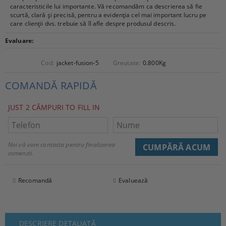
caracteristicile lui importante. Vă recomandăm ca descrierea să fie
scurtă, clară și precisă, pentru a evidenția cel mai important lucru pe
care clienții dvs. trebuie să îl afle despre produsul descris.
Evaluare:
Cod:
jacket-fusion-5
Greutate:
0.800
Kg
COMANDĂ RAPIDĂ
JUST 2 CÂMPURI TO FILL IN
Noi vă vom contacta pentru finalizarea
comenzii.
Recomandă
Evaluează
DESCRIERE DETALIATĂ