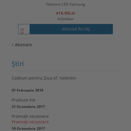
Televizor LED Samsung
T
418.90Lei
523.63Lei
ADAUGĂ ÎN COŞ
Abonare
Ştiri
Cadouri pentru Ziua Sf. Valentin
01 Februarie 2018
Produse noi
21 Octombrie 2017
Promoţii sezoniere
Promoţii sezoniere
10 Octombrie 2017