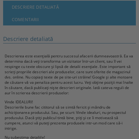
DESCRIERE DETALIATĂ
COMENTARII
Descriere detaliată
Descrierea este esențială pentru succesul afacerii dumneavoastră. Ea va
determina dacă veți transforma un vizitator într-un client, sau îl vei
respinge cu texte obscure și lipsă de detalii esențiale. Este important să
scrieți propriile descrieri ale produselor, care sunt oferite de magazinul
dvs. online. Nu copiați texte de pe site-uri străine! Google și alte motoare
de căutare vă va penaliza pentru acest lucru. Veți obține poziții mai înalte
în căutare, dacă publicați niște descrieri originale. Iată cateva reguli de
aur în scrierea descrierii produselor:
Vinde IDEALURI!
Descrierile bune fac cititorul să se simtă fericit și mândru de
achiziționarea produsului. Sau, pe scurt: Vinde idealuri, nu prospectul
produsului. Dacă știți publicul tintă bine, știți și ce îi motivează să
cumpere, atunci vă puteți prezenta produsele intr-un mod care să-i
intrige.
Nu subestima detaliile!