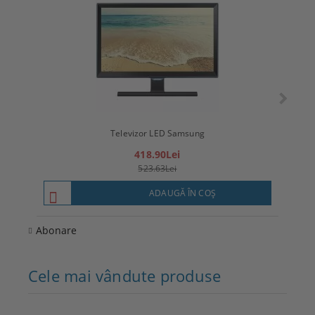
Televizor LED Samsung
T
418.90Lei
523.63Lei
ADAUGĂ ÎN COŞ
Abonare
Cele mai vândute produse