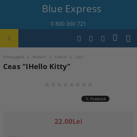
Blue Express
0 800 360 721
Prima pagină
Accesorii
Ceasuri
Copii
Ceas "IHello Kitty"
22.00Lei