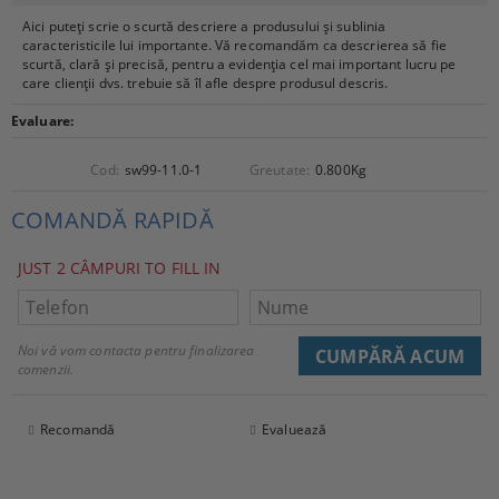
Aici puteți scrie o scurtă descriere a produsului și sublinia
caracteristicile lui importante. Vă recomandăm ca descrierea să fie
scurtă, clară și precisă, pentru a evidenția cel mai important lucru pe
care clienții dvs. trebuie să îl afle despre produsul descris.
Evaluare:
Cod:
sw99-11.0-1
Greutate:
0.800
Kg
COMANDĂ RAPIDĂ
JUST 2 CÂMPURI TO FILL IN
Noi vă vom contacta pentru finalizarea
comenzii.
Recomandă
Evaluează