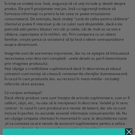
În timp ce vindeți vise, însă, asigurați-vă că veți include și detalii despre
produs. Ele pot fi poziționate mai jos, însă cu siguranță trebuie să
furnizeze informații cu privire la tot ceea ce poate entuziasma
consumatorul. De exemplu, dacă vindeți "cană de cafea pentru călătorie"
clientul ar putea fi interesat și de ce culori sunt disponibile, dacă este
potrivită atât pentru băuturi reci cât și calde, cât de mult se va stoca
căldura, capacitatea ei în mililitri, etc. Prin comparea cu un obiect
familiar, crește șansa ca vizitatorul să își facă o ideee corespunzătore
asupra dimensiunii.
Imaginile sunt de asemenea importante, dar nu se aștepta să înlocuiască
necesitatea unei descrieri completă - unele detalii nu pot fi determinate
prin imaginea produsului.
Veți câștiga o credibilitate suplimentară dacă în descrierea produsul
vizitatorii sunt invitați să citească comentariile clienților dumneavoastră.
În cazul în care produsele dvs. au recenzii în mass-media - includeți
referirile către acestea.
Ce conține ambalajul?
Dacă oferiți produse care sunt însoțite de articole suplimentare, cum ar fi
cabluri, căști, etc., nu uita să le menționezi în descriere. Valabil și în sens
contrar - în cazul în care produsul are nevoie de baterii, dar ele nu sunt
incluse în pachet, nu ascunde această informație consumatorilor tăi. Nu
vei câștiga simpatia clientului în momentul în care, la deschiderea cutiei
,el va constata ca are nevoie de accesorii suplimentare pentru a utiliza
noua sa achiziție, dar nu poate face acest lucru imediat.
clo