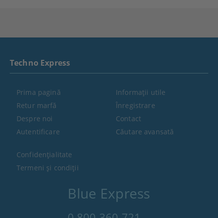
Techno Express
Prima pagină
Informaţii utile
Retur marfă
Înregistrare
Despre noi
Contact
Autentificare
Căutare avansată
Confidenţialitate
Termeni şi condiţii
Blue Express
0 800 360 721