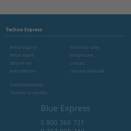
Techno Express
Prima pagină
Informaţii utile
Retur marfă
Înregistrare
Despre noi
Contact
Autentificare
Căutare avansată
Confidenţialitate
Termeni şi condiţii
Blue Express
0 800 360 721