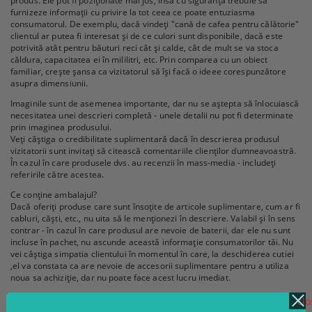
produs. Ele pot fi poziționate mai jos, însă cu siguranță trebuie să
furnizeze informații cu privire la tot ceea ce poate entuziasma
consumatorul. De exemplu, dacă vindeți "cană de cafea pentru călătorie"
clientul ar putea fi interesat și de ce culori sunt disponibile, dacă este
potrivită atât pentru băuturi reci cât și calde, cât de mult se va stoca
căldura, capacitatea ei în mililitri, etc. Prin comparea cu un obiect
familiar, crește șansa ca vizitatorul să își facă o ideee corespunzătore
asupra dimensiunii.
Imaginile sunt de asemenea importante, dar nu se aștepta să înlocuiască
necesitatea unei descrieri completă - unele detalii nu pot fi determinate
prin imaginea produsului.
Veți câștiga o credibilitate suplimentară dacă în descrierea produsul
vizitatorii sunt invitați să citească comentariile clienților dumneavoastră.
În cazul în care produsele dvs. au recenzii în mass-media - includeți
referirile către acestea.
Ce conține ambalajul?
Dacă oferiți produse care sunt însoțite de articole suplimentare, cum ar fi
cabluri, căști, etc., nu uita să le menționezi în descriere. Valabil și în sens
contrar - în cazul în care produsul are nevoie de baterii, dar ele nu sunt
incluse în pachet, nu ascunde această informație consumatorilor tăi. Nu
vei câștiga simpatia clientului în momentul în care, la deschiderea cutiei
,el va constata ca are nevoie de accesorii suplimentare pentru a utiliza
noua sa achiziție, dar nu poate face acest lucru imediat.
Vinde avantaje, nu termeni tehnici
clo
Când descrierile produselor conțin o listă de specificații tehnice, nu te