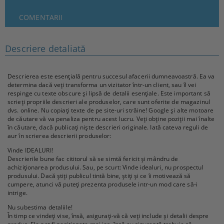
COMENTARII
Descriere detaliată
Descrierea este esențială pentru succesul afacerii dumneavoastră. Ea va
determina dacă veți transforma un vizitator într-un client, sau îl vei
respinge cu texte obscure și lipsă de detalii esențiale. Este important să
scrieți propriile descrieri ale produselor, care sunt oferite de magazinul
dvs. online. Nu copiați texte de pe site-uri străine! Google și alte motoare
de căutare vă va penaliza pentru acest lucru. Veți obține poziții mai înalte
în căutare, dacă publicați niște descrieri originale. Iată cateva reguli de
aur în scrierea descrierii produselor:
Vinde IDEALURI!
Descrierile bune fac cititorul să se simtă fericit și mândru de
achiziționarea produsului. Sau, pe scurt: Vinde idealuri, nu prospectul
produsului. Dacă știți publicul tintă bine, știți și ce îi motivează să
cumpere, atunci vă puteți prezenta produsele intr-un mod care să-i
intrige.
Nu subestima detaliile!
În timp ce vindeți vise, însă, asigurați-vă că veți include și detalii despre