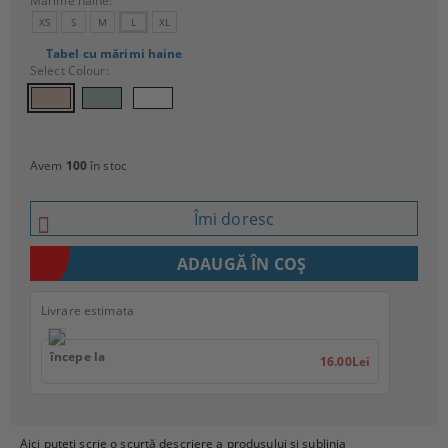
Mărime haine:
XS
S
M
L
XL
Tabel cu mărimi haine
Select Colour:
Avem
100
în stoc
Îmi doresc
Livrare estimata
începe la
16.00Lei
Aici puteți scrie o scurtă descriere a produsului și sublinia