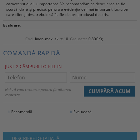
caracteristicile lui importante. Vă recomandăm ca descrierea să fie
scurtă, clară și precisă, pentru a evidenția cel mai important lucru pe
care clienții dvs. trebuie să îl afle despre produsul descris.
Evaluare:
Cod:
linen-maxi-skirt-10
Greutate:
0.800
Kg
COMANDĂ RAPIDĂ
JUST 2 CÂMPURI TO FILL IN
Noi vă vom contacta pentru finalizarea
comenzii.
Recomandă
Evaluează
DESCRIERE DETALIATĂ