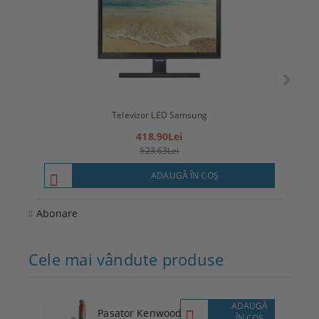
Televizor LED Samsung
T
418.90Lei
523.63Lei
ADAUGĂ ÎN COŞ
Abonare
Cele mai vândute produse
ADAUGĂ
Pasator Kenwood
ÎN COŞ